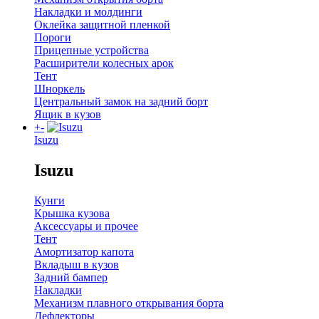
Накладки и молдинги
Оклейка защитной пленкой
Пороги
Прицепные устройства
Расширители колесных арок
Тент
Шноркель
Центральный замок на задний борт
Ящик в кузов
+
-
Isuzu
Isuzu
Кунги
Крышка кузова
Аксессуары и прочее
Тент
Амортизатор капота
Вкладыш в кузов
Задний бампер
Накладки
Механизм плавного открывания борта
Дефлекторы