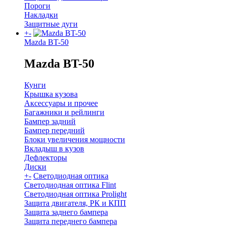
Пороги
Накладки
Защитные дуги
+
-
Mazda BT-50
Mazda BT-50
Кунги
Крышка кузова
Аксессуары и прочее
Багажники и рейлинги
Бампер задний
Бампер передний
Блоки увеличения мощности
Вкладыш в кузов
Дефлекторы
Диски
+
-
Светодиодная оптика
Светодиодная оптика Flint
Светодиодная оптика Prolight
Защита двигателя, РК и КПП
Защита заднего бампера
Защита переднего бампера