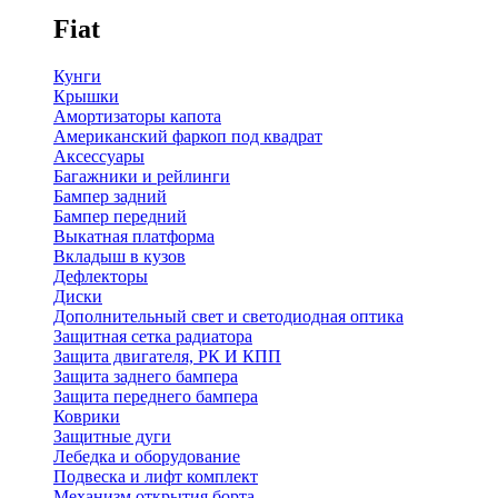
Fiat
Кунги
Крышки
Амортизаторы капота
Американский фаркоп под квадрат
Аксессуары
Багажники и рейлинги
Бампер задний
Бампер передний
Выкатная платформа
Вкладыш в кузов
Дефлекторы
Диски
Дополнительный свет и светодиодная оптика
Защитная сетка радиатора
Защита двигателя, РК И КПП
Защита заднего бампера
Защита переднего бампера
Коврики
Защитные дуги
Лебедка и оборудование
Подвеска и лифт комплект
Механизм открытия борта