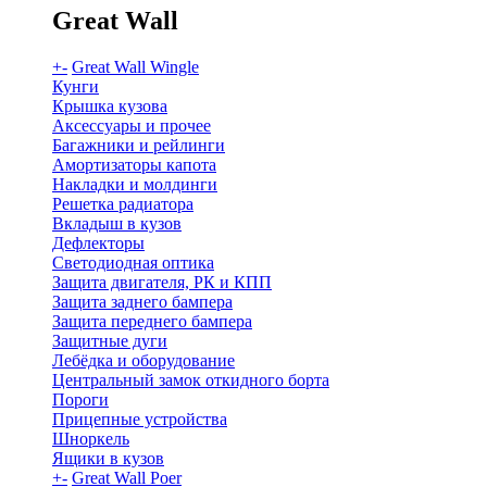
Great Wall
+
-
Great Wall Wingle
Кунги
Крышка кузова
Аксессуары и прочее
Багажники и рейлинги
Амортизаторы капота
Накладки и молдинги
Решетка радиатора
Вкладыш в кузов
Дефлекторы
Светодиодная оптика
Защита двигателя, РК и КПП
Защита заднего бампера
Защита переднего бампера
Защитные дуги
Лебёдка и оборудование
Центральный замок откидного борта
Пороги
Прицепные устройства
Шноркель
Ящики в кузов
+
-
Great Wall Poer