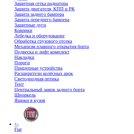
Защитная сетка радиатора
Защита двигателя, КПП и РК
Защита заднего бампера
Защита переднего бампера
Защитные дуги
Коврики
Лебедка и оборудование
Обработка грузового отсека
Механизм плавного открытия борта
Подвеска и лифт комплект
Накладки
Пороги
Прицепные устройства
Расширители колёсных арок
Светодиодная оптика
Тент
Центральный замок заднего борта
Шноркель
Ящики в кузов
+
-
Fiat