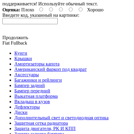
поддерживается! Используйте обычный текст.
Оценка:
Плохо
Хорошо
Введите код, указанный на картинке:
Продолжить
Fiat Fullback
Кунги
Крышки
Амортизаторы капота
Американский фаркоп под квадрат
Аксессуары
Багажники и рейлинги
Бампер задний
Бампер передний
Выкатная платформа
Вкладыш в кузов
Дефлекторы
Диски
Дополнительный свет и светодиодная оптика
Защитная сетка радиатора
Защита двигателя, РК И КПП
Защита заднего бампера