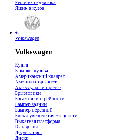
Решетка радиатора
Ящик в кузов
+
-
Volkswagen
Volkswagen
Кунги
Крышка кузова
Американский квадрат
Амортизатор капота
Аксессуары и прочее
Брызговики
Багажники и рейлинги
Бампер задний
Бампер передний
Блоки увеличения мощности
Выкатная платформа
Вкладыши
Дефлекторы
Диски