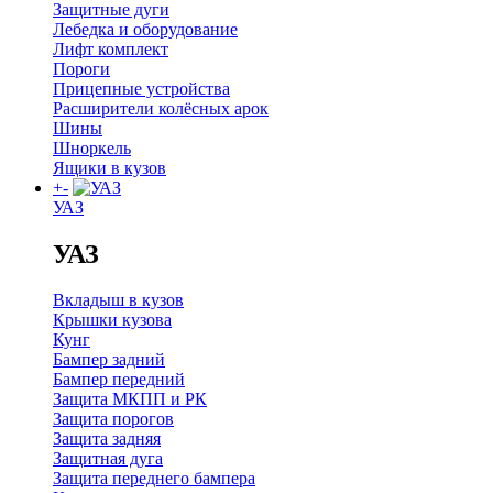
Защитные дуги
Лебедка и оборудование
Лифт комплект
Пороги
Прицепные устройства
Расширители колёсных арок
Шины
Шноркель
Ящики в кузов
+
-
УАЗ
УАЗ
Вкладыш в кузов
Крышки кузова
Кунг
Бампер задний
Бампер передний
Защита МКПП и РК
Защита порогов
Защита задняя
Защитная дуга
Защита переднего бампера