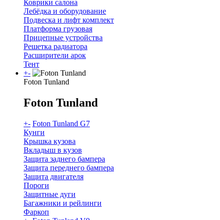
Коврики салона
Лебёдка и оборудование
Подвеска и лифт комплект
Платформа грузовая
Прицепные устройства
Решетка радиатора
Расширители арок
Тент
+
-
Foton Tunland
Foton Tunland
+
-
Foton Tunland G7
Кунги
Крышка кузова
Вкладыш в кузов
Защита заднего бампера
Защита переднего бампера
Защита двигателя
Пороги
Защитные дуги
Багажники и рейлинги
Фаркоп