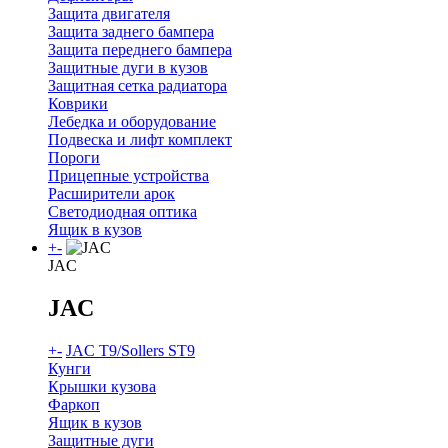
Защита двигателя
Защита заднего бампера
Защита переднего бампера
Защитные дуги в кузов
Защитная сетка радиатора
Коврики
Лебедка и оборудование
Подвеска и лифт комплект
Пороги
Прицепные устройства
Расширители арок
Светодиодная оптика
Ящик в кузов
+
-
JAC
JAC
+
-
JAC T9/Sollers ST9
Кунги
Крышки кузова
Фаркоп
Ящик в кузов
Защитные дуги