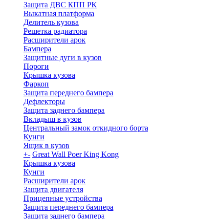
Защита ДВС КПП РК
Выкатная платформа
Делитель кузова
Решетка радиатора
Расширители арок
Бампера
Защитные дуги в кузов
Пороги
Крышка кузова
Фаркоп
Защита переднего бампера
Дефлекторы
Защита заднего бампера
Вкладыш в кузов
Центральный замок откидного борта
Кунги
Ящик в кузов
+
-
Great Wall Poer King Kong
Крышка кузова
Кунги
Расширители арок
Защита двигателя
Прицепные устройства
Защита переднего бампера
Защита заднего бампера