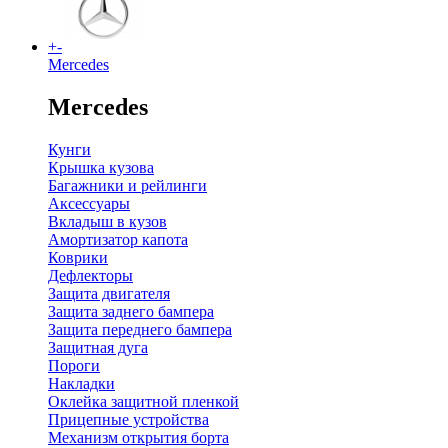
+
-
Mercedes
Mercedes
Кунги
Крышка кузова
Багажники и рейлинги
Аксессуары
Вкладыш в кузов
Амортизатор капота
Коврики
Дефлекторы
Защита двигателя
Защита заднего бампера
Защита переднего бампера
Защитная дуга
Пороги
Накладки
Оклейка защитной пленкой
Прицепные устройства
Механизм открытия борта