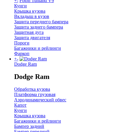
+
-
Foton Tunland V9
Кунги
Крышка кузова
Вкладыш в кузов
Защита переднего бампера
Защита заднего бампера
Защитная дуга
Защита двигателя
Пороги
Багажники и рейлинги
Фаркоп
+
-
Dodge Ram
Dodge Ram
Обработка кузова
Платформа грузовая
Аэродинамический обвес
Капот
Кунги
Крышка кузова
Багажники и рейлинги
Бампер задний
Бампер передний