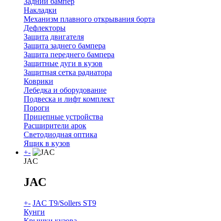
Задний бампер
Накладки
Механизм плавного открывания борта
Дефлекторы
Защита двигателя
Защита заднего бампера
Защита переднего бампера
Защитные дуги в кузов
Защитная сетка радиатора
Коврики
Лебедка и оборудование
Подвеска и лифт комплект
Пороги
Прицепные устройства
Расширители арок
Светодиодная оптика
Ящик в кузов
+
-
JAC
JAC
+
-
JAC T9/Sollers ST9
Кунги
Крышки кузова