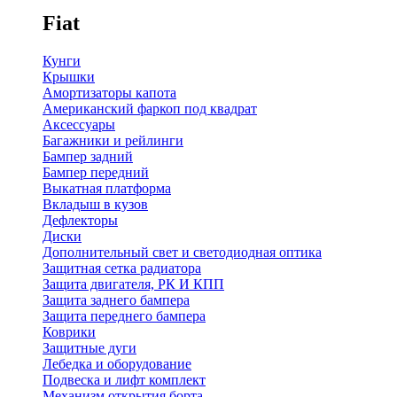
Fiat
Кунги
Крышки
Амортизаторы капота
Американский фаркоп под квадрат
Аксессуары
Багажники и рейлинги
Бампер задний
Бампер передний
Выкатная платформа
Вкладыш в кузов
Дефлекторы
Диски
Дополнительный свет и светодиодная оптика
Защитная сетка радиатора
Защита двигателя, РК И КПП
Защита заднего бампера
Защита переднего бампера
Коврики
Защитные дуги
Лебедка и оборудование
Подвеска и лифт комплект
Механизм открытия борта