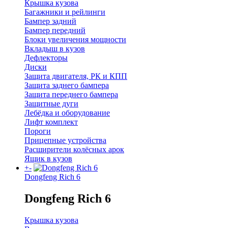
Крышка кузова
Багажники и рейлинги
Бампер задний
Бампер передний
Блоки увеличения мощности
Вкладыш в кузов
Дефлекторы
Диски
Защита двигателя, РК и КПП
Защита заднего бампера
Защита переднего бампера
Защитные дуги
Лебёдка и оборудование
Лифт комплект
Пороги
Прицепные устройства
Расширители колёсных арок
Ящик в кузов
+
-
Dongfeng Rich 6
Dongfeng Rich 6
Крышка кузова