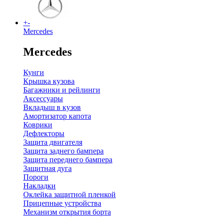
+
-
Mercedes
Mercedes
Кунги
Крышка кузова
Багажники и рейлинги
Аксессуары
Вкладыш в кузов
Амортизатор капота
Коврики
Дефлекторы
Защита двигателя
Защита заднего бампера
Защита переднего бампера
Защитная дуга
Пороги
Накладки
Оклейка защитной пленкой
Прицепные устройства
Механизм открытия борта