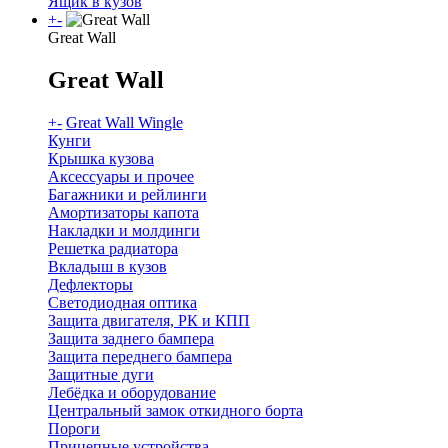
Ящик в кузов
+
-
Great Wall
Great Wall
+
-
Great Wall Wingle
Кунги
Крышка кузова
Аксессуары и прочее
Багажники и рейлинги
Амортизаторы капота
Накладки и молдинги
Решетка радиатора
Вкладыш в кузов
Дефлекторы
Светодиодная оптика
Защита двигателя, РК и КПП
Защита заднего бампера
Защита переднего бампера
Защитные дуги
Лебёдка и оборудование
Центральный замок откидного борта
Пороги
Прицепные устройства