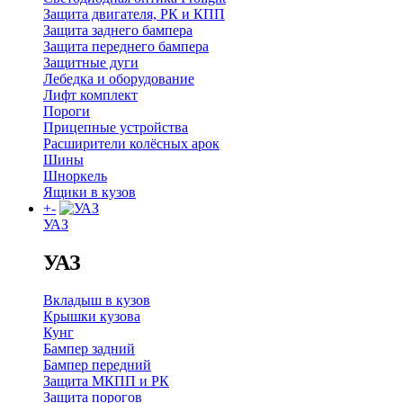
Защита двигателя, РК и КПП
Защита заднего бампера
Защита переднего бампера
Защитные дуги
Лебедка и оборудование
Лифт комплект
Пороги
Прицепные устройства
Расширители колёсных арок
Шины
Шноркель
Ящики в кузов
+
-
УАЗ
УАЗ
Вкладыш в кузов
Крышки кузова
Кунг
Бампер задний
Бампер передний
Защита МКПП и РК
Защита порогов