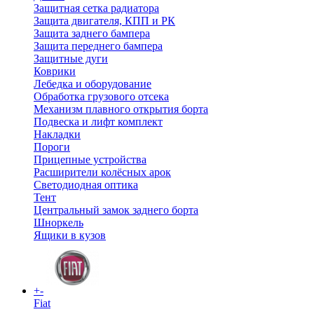
Защитная сетка радиатора
Защита двигателя, КПП и РК
Защита заднего бампера
Защита переднего бампера
Защитные дуги
Коврики
Лебедка и оборудование
Обработка грузового отсека
Механизм плавного открытия борта
Подвеска и лифт комплект
Накладки
Пороги
Прицепные устройства
Расширители колёсных арок
Светодиодная оптика
Тент
Центральный замок заднего борта
Шноркель
Ящики в кузов
+
-
Fiat