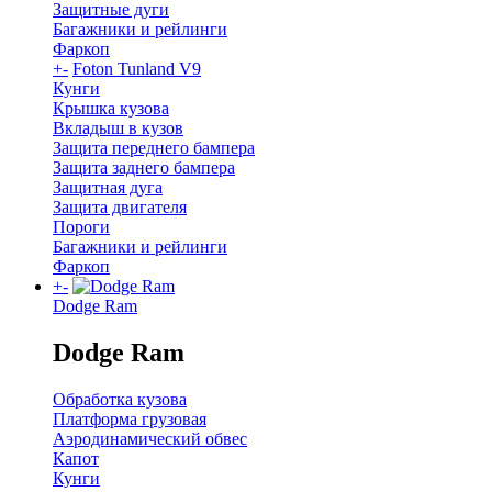
Защитные дуги
Багажники и рейлинги
Фаркоп
+
-
Foton Tunland V9
Кунги
Крышка кузова
Вкладыш в кузов
Защита переднего бампера
Защита заднего бампера
Защитная дуга
Защита двигателя
Пороги
Багажники и рейлинги
Фаркоп
+
-
Dodge Ram
Dodge Ram
Обработка кузова
Платформа грузовая
Аэродинамический обвес
Капот
Кунги