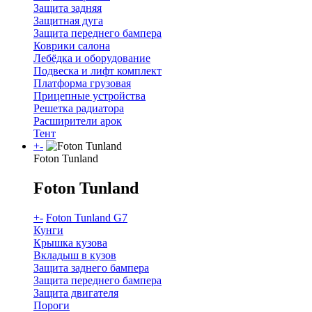
Защита задняя
Защитная дуга
Защита переднего бампера
Коврики салона
Лебёдка и оборудование
Подвеска и лифт комплект
Платформа грузовая
Прицепные устройства
Решетка радиатора
Расширители арок
Тент
+
-
Foton Tunland
Foton Tunland
+
-
Foton Tunland G7
Кунги
Крышка кузова
Вкладыш в кузов
Защита заднего бампера
Защита переднего бампера
Защита двигателя
Пороги