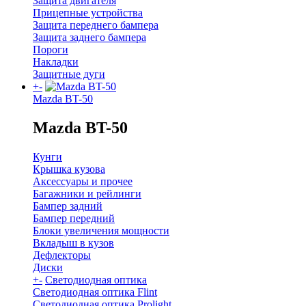
Защита двигателя
Прицепные устройства
Защита переднего бампера
Защита заднего бампера
Пороги
Накладки
Защитные дуги
+
-
Mazda BT-50
Mazda BT-50
Кунги
Крышка кузова
Аксессуары и прочее
Багажники и рейлинги
Бампер задний
Бампер передний
Блоки увеличения мощности
Вкладыш в кузов
Дефлекторы
Диски
+
-
Светодиодная оптика
Светодиодная оптика Flint
Светодиодная оптика Prolight