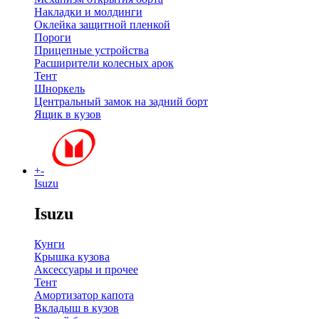
Накладки и молдинги
Оклейка защитной пленкой
Пороги
Прицепные устройства
Расширители колесных арок
Тент
Шноркель
Центральный замок на задний борт
Ящик в кузов
+
-
Isuzu
Isuzu
Кунги
Крышка кузова
Аксессуары и прочее
Тент
Амортизатор капота
Вкладыш в кузов