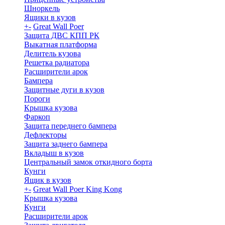
Шноркель
Ящики в кузов
+
-
Great Wall Poer
Защита ДВС КПП РК
Выкатная платформа
Делитель кузова
Решетка радиатора
Расширители арок
Бампера
Защитные дуги в кузов
Пороги
Крышка кузова
Фаркоп
Защита переднего бампера
Дефлекторы
Защита заднего бампера
Вкладыш в кузов
Центральный замок откидного борта
Кунги
Ящик в кузов
+
-
Great Wall Poer King Kong
Крышка кузова
Кунги
Расширители арок