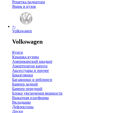
Решетка радиатора
Ящик в кузов
+
-
Volkswagen
Volkswagen
Кунги
Крышка кузова
Американский квадрат
Амортизатор капота
Аксессуары и прочее
Брызговики
Багажники и рейлинги
Бампер задний
Бампер передний
Блоки увеличения мощности
Выкатная платформа
Вкладыши
Дефлекторы
Диски