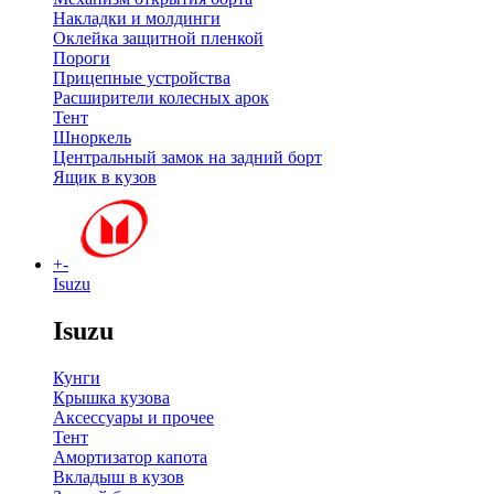
Накладки и молдинги
Оклейка защитной пленкой
Пороги
Прицепные устройства
Расширители колесных арок
Тент
Шноркель
Центральный замок на задний борт
Ящик в кузов
+
-
Isuzu
Isuzu
Кунги
Крышка кузова
Аксессуары и прочее
Тент
Амортизатор капота
Вкладыш в кузов