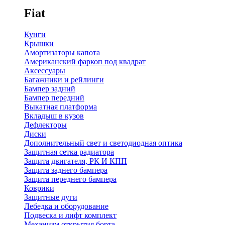
Fiat
Кунги
Крышки
Амортизаторы капота
Американский фаркоп под квадрат
Аксессуары
Багажники и рейлинги
Бампер задний
Бампер передний
Выкатная платформа
Вкладыш в кузов
Дефлекторы
Диски
Дополнительный свет и светодиодная оптика
Защитная сетка радиатора
Защита двигателя, РК И КПП
Защита заднего бампера
Защита переднего бампера
Коврики
Защитные дуги
Лебедка и оборудование
Подвеска и лифт комплект
Механизм открытия борта