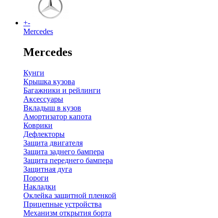
+
-
Mercedes
Mercedes
Кунги
Крышка кузова
Багажники и рейлинги
Аксессуары
Вкладыш в кузов
Амортизатор капота
Коврики
Дефлекторы
Защита двигателя
Защита заднего бампера
Защита переднего бампера
Защитная дуга
Пороги
Накладки
Оклейка защитной пленкой
Прицепные устройства
Механизм открытия борта