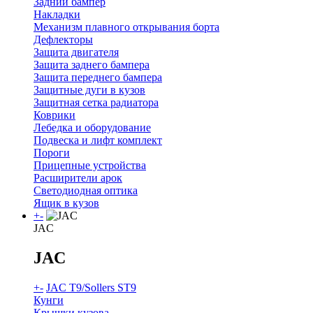
Задний бампер
Накладки
Механизм плавного открывания борта
Дефлекторы
Защита двигателя
Защита заднего бампера
Защита переднего бампера
Защитные дуги в кузов
Защитная сетка радиатора
Коврики
Лебедка и оборудование
Подвеска и лифт комплект
Пороги
Прицепные устройства
Расширители арок
Светодиодная оптика
Ящик в кузов
+
-
JAC
JAC
+
-
JAC T9/Sollers ST9
Кунги
Крышки кузова