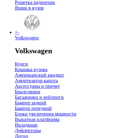
Решетка радиатора
Ящик в кузов
+
-
Volkswagen
Volkswagen
Кунги
Крышка кузова
Американский квадрат
Амортизатор капота
Аксессуары и прочее
Брызговики
Багажники и рейлинги
Бампер задний
Бампер передний
Блоки увеличения мощности
Выкатная платформа
Вкладыши
Дефлекторы
Диски