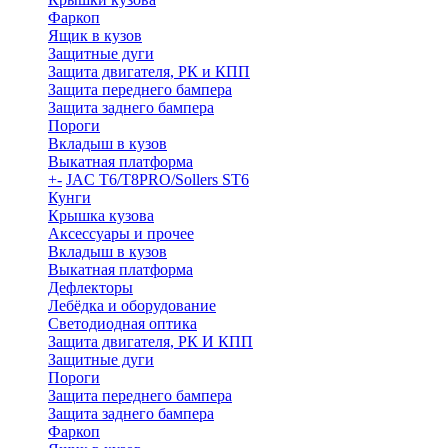
Фаркоп
Ящик в кузов
Защитные дуги
Защита двигателя, РК и КПП
Защита переднего бампера
Защита заднего бампера
Пороги
Вкладыш в кузов
Выкатная платформа
+
-
JAC T6/T8PRO/Sollers ST6
Кунги
Крышка кузова
Аксессуары и прочее
Вкладыш в кузов
Выкатная платформа
Дефлекторы
Лебёдка и оборудование
Светодиодная оптика
Защита двигателя, РК И КПП
Защитные дуги
Пороги
Защита переднего бампера
Защита заднего бампера
Фаркоп