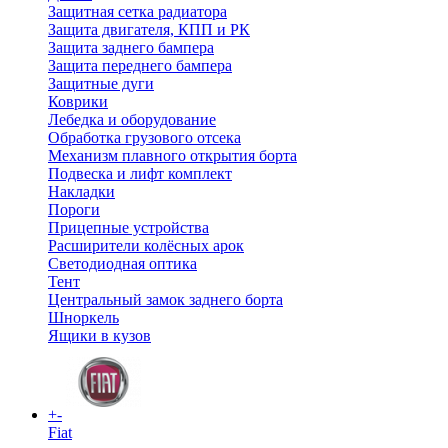
Защитная сетка радиатора
Защита двигателя, КПП и РК
Защита заднего бампера
Защита переднего бампера
Защитные дуги
Коврики
Лебедка и оборудование
Обработка грузового отсека
Механизм плавного открытия борта
Подвеска и лифт комплект
Накладки
Пороги
Прицепные устройства
Расширители колёсных арок
Светодиодная оптика
Тент
Центральный замок заднего борта
Шноркель
Ящики в кузов
+
-
Fiat