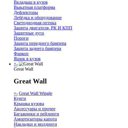
Вкладыш в кузов
Выкатная платформа
Дефлекторы
Лебёдка и оборудование
Светодиодная оптика
Защита двигателя, РК И КПП
Защитные дуги
Пороги
Защита переднего бампера
Защита заднего бампера
Фаркоп
Ящик в кузов
+
-
Great Wall
Great Wall
+
-
Great Wall Wingle
Кунги
Крышка кузова
Аксессуары и прочее
Багажники и рейлинги
Амортизаторы капота
Накладки и молдинги