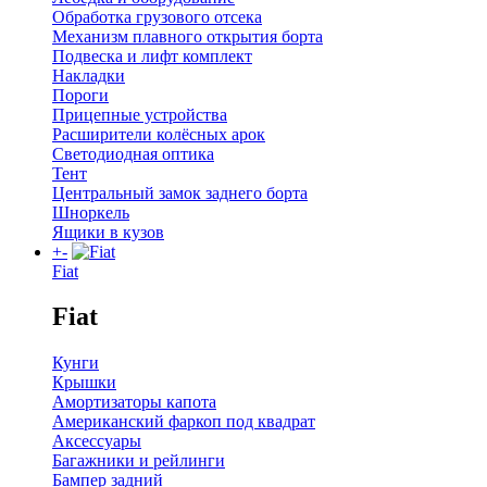
Обработка грузового отсека
Механизм плавного открытия борта
Подвеска и лифт комплект
Накладки
Пороги
Прицепные устройства
Расширители колёсных арок
Светодиодная оптика
Тент
Центральный замок заднего борта
Шноркель
Ящики в кузов
+
-
Fiat
Fiat
Кунги
Крышки
Амортизаторы капота
Американский фаркоп под квадрат
Аксессуары
Багажники и рейлинги
Бампер задний