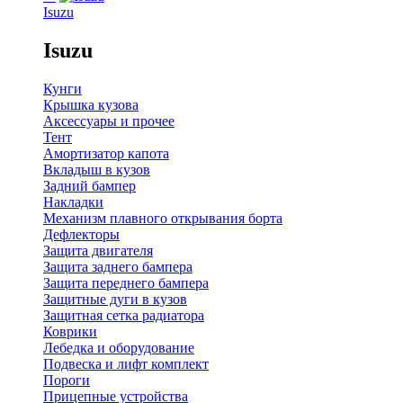
Isuzu
Isuzu
Кунги
Крышка кузова
Аксессуары и прочее
Тент
Амортизатор капота
Вкладыш в кузов
Задний бампер
Накладки
Механизм плавного открывания борта
Дефлекторы
Защита двигателя
Защита заднего бампера
Защита переднего бампера
Защитные дуги в кузов
Защитная сетка радиатора
Коврики
Лебедка и оборудование
Подвеска и лифт комплект
Пороги
Прицепные устройства