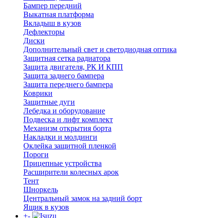
Бампер передний
Выкатная платформа
Вкладыш в кузов
Дефлекторы
Диски
Дополнительный свет и светодиодная оптика
Защитная сетка радиатора
Защита двигателя, РК И КПП
Защита заднего бампера
Защита переднего бампера
Коврики
Защитные дуги
Лебедка и оборудование
Подвеска и лифт комплект
Механизм открытия борта
Накладки и молдинги
Оклейка защитной пленкой
Пороги
Прицепные устройства
Расширители колесных арок
Тент
Шноркель
Центральный замок на задний борт
Ящик в кузов
+
-