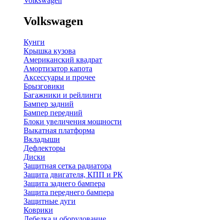
Volkswagen
Volkswagen
Кунги
Крышка кузова
Американский квадрат
Амортизатор капота
Аксессуары и прочее
Брызговики
Багажники и рейлинги
Бампер задний
Бампер передний
Блоки увеличения мощности
Выкатная платформа
Вкладыши
Дефлекторы
Диски
Защитная сетка радиатора
Защита двигателя, КПП и РК
Защита заднего бампера
Защита переднего бампера
Защитные дуги
Коврики
Лебедка и оборудование