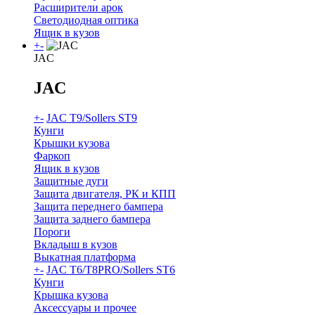
Расширители арок
Светодиодная оптика
Ящик в кузов
+
-
JAC
JAC
+
-
JAC T9/Sollers ST9
Кунги
Крышки кузова
Фаркоп
Ящик в кузов
Защитные дуги
Защита двигателя, РК и КПП
Защита переднего бампера
Защита заднего бампера
Пороги
Вкладыш в кузов
Выкатная платформа
+
-
JAC T6/T8PRO/Sollers ST6
Кунги
Крышка кузова
Аксессуары и прочее