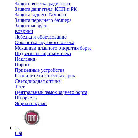
Защитная сетка радиатора
Защита двигателя, КПП и РК
Защита заднего бампера
Защита переднего бампера
Защитные дуги
Коврики
Лебедка и оборудование
Обработка грузового отсека
Механизм плавного открытия борта
Подвеска и лифт комплект
Накладки
Пороги
Прицепные устройства
Расширители колёсных арок
Светодиодная оптика
Тент
Центральный замок заднего борта
Шноркель
Ящики в кузов
+
-
Fiat