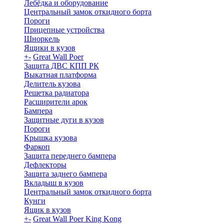
Лебёдка и оборудование
Центральный замок откидного борта
Пороги
Прицепные устройства
Шноркель
Ящики в кузов
+
-
Great Wall Poer
Защита ДВС КПП РК
Выкатная платформа
Делитель кузова
Решетка радиатора
Расширители арок
Бампера
Защитные дуги в кузов
Пороги
Крышка кузова
Фаркоп
Защита переднего бампера
Дефлекторы
Защита заднего бампера
Вкладыш в кузов
Центральный замок откидного борта
Кунги
Ящик в кузов
+
-
Great Wall Poer King Kong