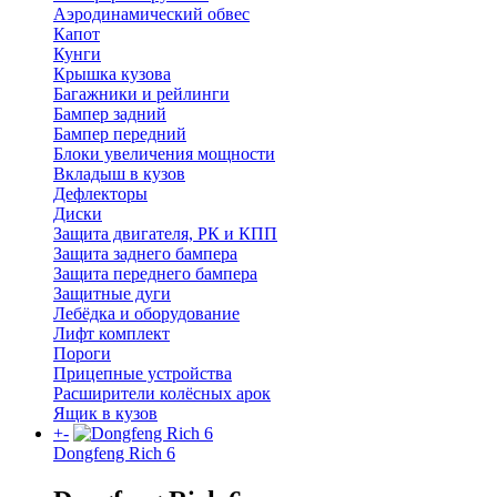
Аэродинамический обвес
Капот
Кунги
Крышка кузова
Багажники и рейлинги
Бампер задний
Бампер передний
Блоки увеличения мощности
Вкладыш в кузов
Дефлекторы
Диски
Защита двигателя, РК и КПП
Защита заднего бампера
Защита переднего бампера
Защитные дуги
Лебёдка и оборудование
Лифт комплект
Пороги
Прицепные устройства
Расширители колёсных арок
Ящик в кузов
+
-
Dongfeng Rich 6