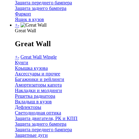
Защита переднего бампера
Защита заднего бампера
Фаркоп
Ящик в кузов
+
-
Great Wall
Great Wall
+
-
Great Wall Wingle
Кунги
Крышка кузова
Аксессуары и прочее
Багажники и рейлинги
Амортизаторы капота
Накладки и молдинги
Решетка радиатора
Вкладыш в кузов
Дефлекторы
Светодиодная оптика
Защита двигателя, РК и КПП
Защита заднего бампера
Защита переднего бампера
Защитные дуги