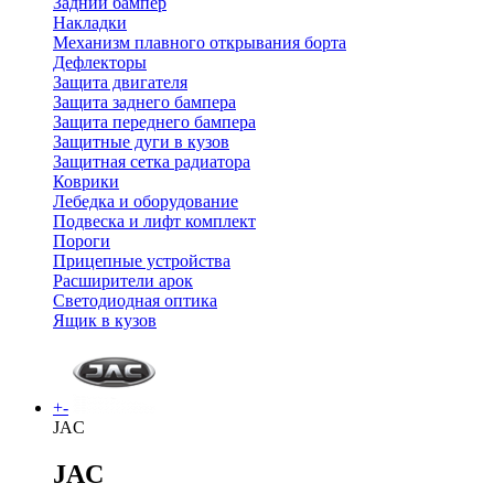
Задний бампер
Накладки
Механизм плавного открывания борта
Дефлекторы
Защита двигателя
Защита заднего бампера
Защита переднего бампера
Защитные дуги в кузов
Защитная сетка радиатора
Коврики
Лебедка и оборудование
Подвеска и лифт комплект
Пороги
Прицепные устройства
Расширители арок
Светодиодная оптика
Ящик в кузов
+
-
JAC
JAC