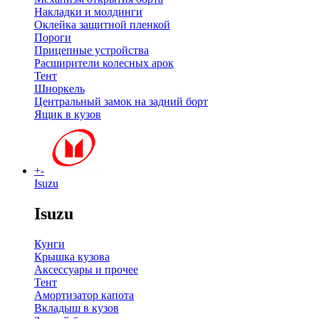
Накладки и молдинги
Оклейка защитной пленкой
Пороги
Прицепные устройства
Расширители колесных арок
Тент
Шноркель
Центральный замок на задний борт
Ящик в кузов
+
-
Isuzu
Isuzu
Кунги
Крышка кузова
Аксессуары и прочее
Тент
Амортизатор капота
Вкладыш в кузов