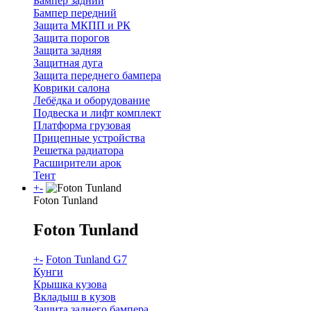
Бампер задний
Бампер передний
Защита МКПП и РК
Защита порогов
Защита задняя
Защитная дуга
Защита переднего бампера
Коврики салона
Лебёдка и оборудование
Подвеска и лифт комплект
Платформа грузовая
Прицепные устройства
Решетка радиатора
Расширители арок
Тент
+
-
Foton Tunland
Foton Tunland
+
-
Foton Tunland G7
Кунги
Крышка кузова
Вкладыш в кузов
Защита заднего бампера