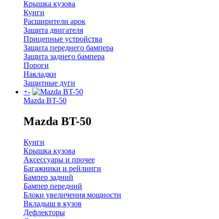
Крышка кузова
Кунги
Расширители арок
Защита двигателя
Прицепные устройства
Защита переднего бампера
Защита заднего бампера
Пороги
Накладки
Защитные дуги
+
-
Mazda BT-50
Mazda BT-50
Кунги
Крышка кузова
Аксессуары и прочее
Багажники и рейлинги
Бампер задний
Бампер передний
Блоки увеличения мощности
Вкладыш в кузов
Дефлекторы