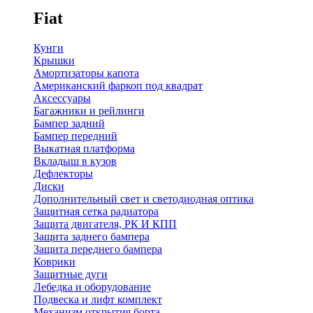
Fiat
Кунги
Крышки
Амортизаторы капота
Американский фаркоп под квадрат
Аксессуары
Багажники и рейлинги
Бампер задний
Бампер передний
Выкатная платформа
Вкладыш в кузов
Дефлекторы
Диски
Дополнительный свет и светодиодная оптика
Защитная сетка радиатора
Защита двигателя, РК И КПП
Защита заднего бампера
Защита переднего бампера
Коврики
Защитные дуги
Лебедка и оборудование
Подвеска и лифт комплект
Механизм открытия борта