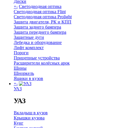
Диски
+
-
Светодиодная оптика
Светодиодная оптика Flint
Светодиодная оптика Prolight
Защита двигателя, РК и КПП
Защита заднего бампера
Защита переднего бампера
Защитные дуги
Лебедка и оборудование
Лифт комплект
Пороги
Прицепные устройства
Расширители колёсных арок
Шины
Шноркель
Ящики в кузов
+
-
УАЗ
УАЗ
Вкладыш в кузов
Крышки кузова
Кунг