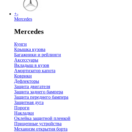
+
-
Mercedes
Mercedes
Кунги
Крышка кузова
Багажники и рейлинги
Аксессуары
Вкладыш в кузов
Амортизатор капота
Коврики
Дефлекторы
Защита двигателя
Защита заднего бампера
Защита переднего бампера
Защитная дуга
Пороги
Накладки
Оклейка защитной пленкой
Прицепные устройства
Механизм открытия борта