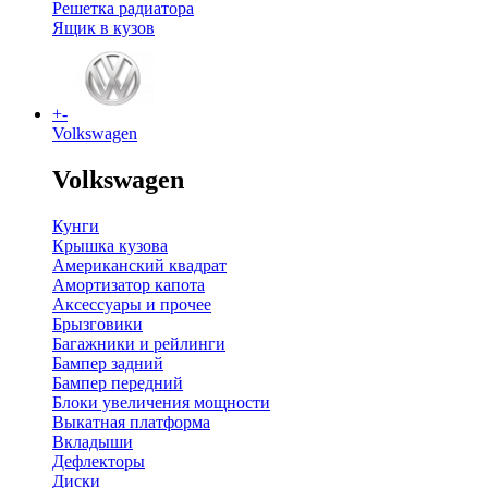
Решетка радиатора
Ящик в кузов
+
-
Volkswagen
Volkswagen
Кунги
Крышка кузова
Американский квадрат
Амортизатор капота
Аксессуары и прочее
Брызговики
Багажники и рейлинги
Бампер задний
Бампер передний
Блоки увеличения мощности
Выкатная платформа
Вкладыши
Дефлекторы
Диски