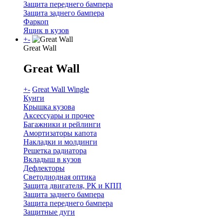
Защита переднего бампера
Защита заднего бампера
Фаркоп
Ящик в кузов
+
-
Great Wall
Great Wall
+
-
Great Wall Wingle
Кунги
Крышка кузова
Аксессуары и прочее
Багажники и рейлинги
Амортизаторы капота
Накладки и молдинги
Решетка радиатора
Вкладыш в кузов
Дефлекторы
Светодиодная оптика
Защита двигателя, РК и КПП
Защита заднего бампера
Защита переднего бампера
Защитные дуги