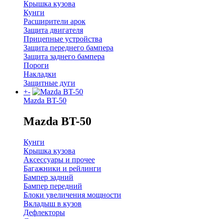
Крышка кузова
Кунги
Расширители арок
Защита двигателя
Прицепные устройства
Защита переднего бампера
Защита заднего бампера
Пороги
Накладки
Защитные дуги
+
-
Mazda BT-50
Mazda BT-50
Кунги
Крышка кузова
Аксессуары и прочее
Багажники и рейлинги
Бампер задний
Бампер передний
Блоки увеличения мощности
Вкладыш в кузов
Дефлекторы