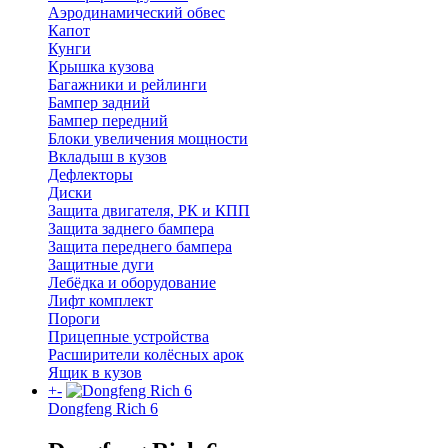
Аэродинамический обвес
Капот
Кунги
Крышка кузова
Багажники и рейлинги
Бампер задний
Бампер передний
Блоки увеличения мощности
Вкладыш в кузов
Дефлекторы
Диски
Защита двигателя, РК и КПП
Защита заднего бампера
Защита переднего бампера
Защитные дуги
Лебёдка и оборудование
Лифт комплект
Пороги
Прицепные устройства
Расширители колёсных арок
Ящик в кузов
+
-
Dongfeng Rich 6