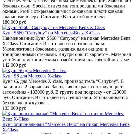
Mercedes-Benz X-Class. Возможные комплектации: Standart без
боковых окон. Special с глухими тонированными боковыми
окнами. Profi с открывающимися боковыми пластиковыми
клапанами в верх. Описание В штатной комплект..
180 000 руб
Кунг S560 "Carryboy" на Mercedes-Benz X-Class
Наименование: Кунг S560 "Carryboy" на пикап Mercedes-Benz
X-Class. Описание: Изготовлен из стекловолокна.
Укомплектован боковыми, раздвижными окнами и
тонированными стеклами. Внутри обшит карпетом. Материал
устойчив к механическим воздействиям, влагоустойчив. Име..
142 000 руб
Кунг S6 для Mercedes X-class
Кунг s6, для Mercedes X-class, производитель "Carryboy". В
наличии в 2 вариантах: Заводская покраска по коду в цвет
автомобиля - 133000 руб. В грунте под покраску - от 123000
руб. Описание: Изготовлен из стеклоткани. Устанавливается
без сверления кузова. ..
133 000 руб
Кунг оригинальный "Mercedes-Benz" на пикап Mercedes-Benz
X-Class