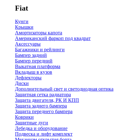
Fiat
Кунги
Крышки
Амортизаторы капота
Американский фаркоп под квадрат
Аксессуары
Багажники и рейлинги
Бампер задний
Бампер передний
Выкатная платформа
Вкладыш в кузов
Дефлекторы
Диски
Дополнительный свет и светодиодная оптика
Защитная сетка радиатора
Защита двигателя, РК И КПП
Защита заднего бампера
Защита переднего бампера
Коврики
Защитные дуги
Лебедка и оборудование
Подвеска и лифт комплект
Механизм открытия борта