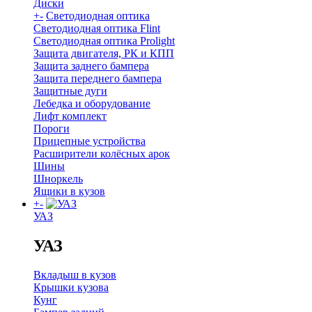
Диски
+
-
Светодиодная оптика
Светодиодная оптика Flint
Светодиодная оптика Prolight
Защита двигателя, РК и КПП
Защита заднего бампера
Защита переднего бампера
Защитные дуги
Лебедка и оборудование
Лифт комплект
Пороги
Прицепные устройства
Расширители колёсных арок
Шины
Шноркель
Ящики в кузов
+
-
УАЗ
УАЗ
Вкладыш в кузов
Крышки кузова
Кунг