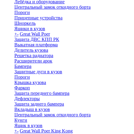
Лебёдка и оборудование
Центральный замок откидного борта
Пороги
Прицепные устройства
Шноркель
Ящики в кузов
+
-
Great Wall Poer
Защита ДВС КПП РК
Выкатная платформа
Делитель кузова
Решетка радиатора
Расширители арок
Бампера
Защитные дуги в кузов
Пороги
Крышка кузова
Фаркоп
Защита переднего бампера
Дефлекторы
Защита заднего бампера
Вкладыш в кузов
Центральный замок откидного борта
Кунги
Ящик в кузов
+
-
Great Wall Poer King Kong