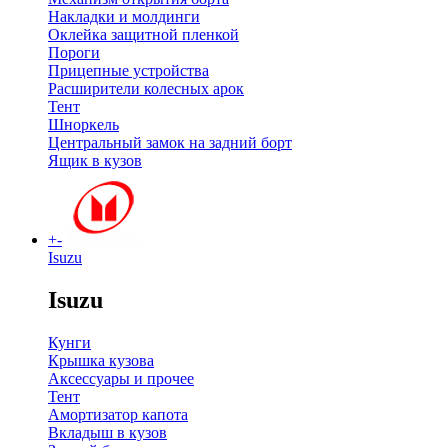
Накладки и молдинги
Оклейка защитной пленкой
Пороги
Прицепные устройства
Расширители колесных арок
Тент
Шноркель
Центральный замок на задний борт
Ящик в кузов
+
-
Isuzu
Isuzu
Кунги
Крышка кузова
Аксессуары и прочее
Тент
Амортизатор капота
Вкладыш в кузов