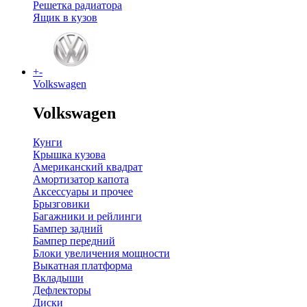
Решетка радиатора
Ящик в кузов
+
-
Volkswagen
Volkswagen
Кунги
Крышка кузова
Американский квадрат
Амортизатор капота
Аксессуары и прочее
Брызговики
Багажники и рейлинги
Бампер задний
Бампер передний
Блоки увеличения мощности
Выкатная платформа
Вкладыши
Дефлекторы
Диски