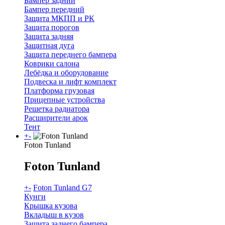
Бампер задний
Бампер передний
Защита МКПП и РК
Защита порогов
Защита задняя
Защитная дуга
Защита переднего бампера
Коврики салона
Лебёдка и оборудование
Подвеска и лифт комплект
Платформа грузовая
Прицепные устройства
Решетка радиатора
Расширители арок
Тент
+
-
Foton Tunland
Foton Tunland
+
-
Foton Tunland G7
Кунги
Крышка кузова
Вкладыш в кузов
Защита заднего бампера