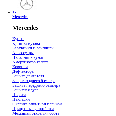
+
-
Mercedes
Mercedes
Кунги
Крышка кузова
Багажники и рейлинги
Аксессуары
Вкладыш в кузов
Амортизатор капота
Коврики
Дефлекторы
Защита двигателя
Защита заднего бампера
Защита переднего бампера
Защитная дуга
Пороги
Накладки
Оклейка защитной пленкой
Прицепные устройства
Механизм открытия борта