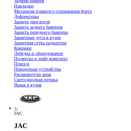
Задний бампер
Накладки
Механизм плавного открывания борта
Дефлекторы
Защита двигателя
Защита заднего бампера
Защита переднего бампера
Защитные дуги в кузов
Защитная сетка радиатора
Коврики
Лебедка и оборудование
Подвеска и лифт комплект
Пороги
Прицепные устройства
Расширители арок
Светодиодная оптика
Ящик в кузов
+
-
JAC
JAC