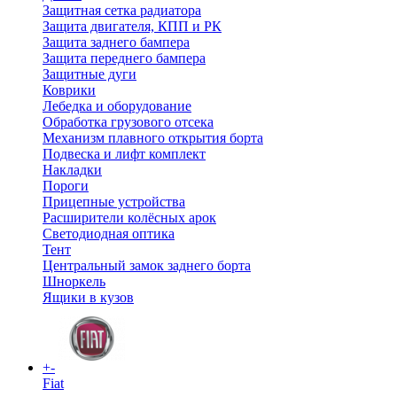
Защитная сетка радиатора
Защита двигателя, КПП и РК
Защита заднего бампера
Защита переднего бампера
Защитные дуги
Коврики
Лебедка и оборудование
Обработка грузового отсека
Механизм плавного открытия борта
Подвеска и лифт комплект
Накладки
Пороги
Прицепные устройства
Расширители колёсных арок
Светодиодная оптика
Тент
Центральный замок заднего борта
Шноркель
Ящики в кузов
+
-
Fiat