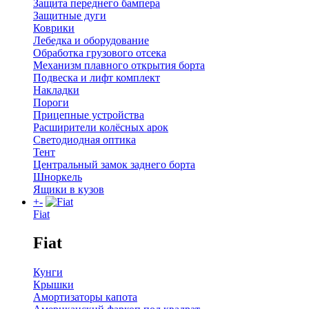
Защита переднего бампера
Защитные дуги
Коврики
Лебедка и оборудование
Обработка грузового отсека
Механизм плавного открытия борта
Подвеска и лифт комплект
Накладки
Пороги
Прицепные устройства
Расширители колёсных арок
Светодиодная оптика
Тент
Центральный замок заднего борта
Шноркель
Ящики в кузов
+
-
Fiat
Fiat
Кунги
Крышки
Амортизаторы капота