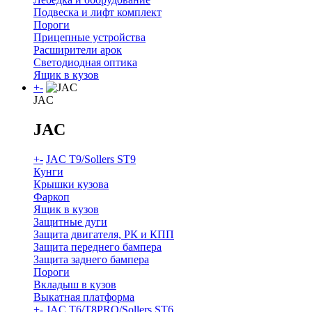
Подвеска и лифт комплект
Пороги
Прицепные устройства
Расширители арок
Светодиодная оптика
Ящик в кузов
+
-
JAC
JAC
+
-
JAC T9/Sollers ST9
Кунги
Крышки кузова
Фаркоп
Ящик в кузов
Защитные дуги
Защита двигателя, РК и КПП
Защита переднего бампера
Защита заднего бампера
Пороги
Вкладыш в кузов
Выкатная платформа
+
-
JAC T6/T8PRO/Sollers ST6