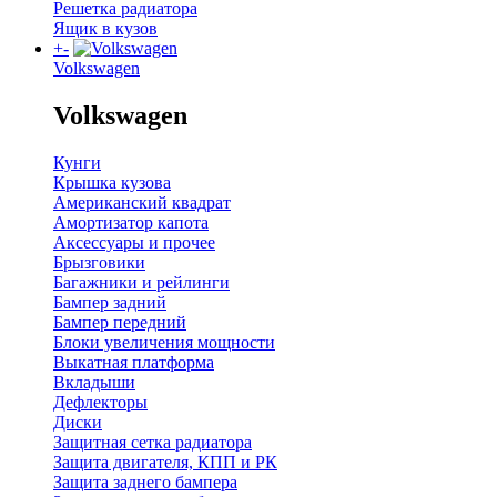
Решетка радиатора
Ящик в кузов
+
-
Volkswagen
Volkswagen
Кунги
Крышка кузова
Американский квадрат
Амортизатор капота
Аксессуары и прочее
Брызговики
Багажники и рейлинги
Бампер задний
Бампер передний
Блоки увеличения мощности
Выкатная платформа
Вкладыши
Дефлекторы
Диски
Защитная сетка радиатора
Защита двигателя, КПП и РК
Защита заднего бампера