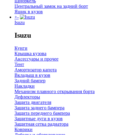
Шноркель
Центральный замок на задний борт
Ящик в кузов
+
-
Isuzu
Isuzu
Кунги
Крышка кузова
Аксессуары и прочее
Тент
Амортизатор капота
Вкладыш в кузов
Задний бампер
Накладки
Механизм плавного открывания борта
Дефлекторы
Защита двигателя
Защита заднего бампера
Защита переднего бампера
Защитные дуги в кузов
Защитная сетка радиатора
Коврики
Лебедка и оборудование