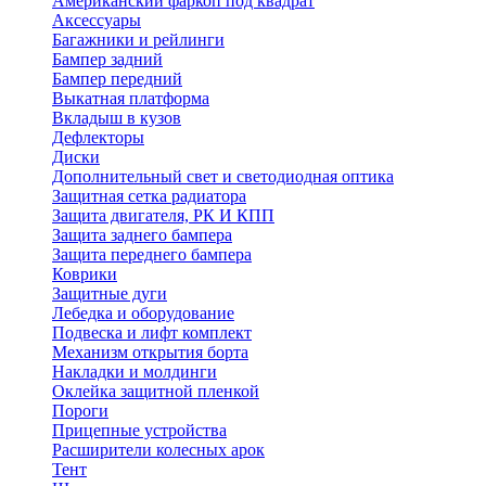
Американский фаркоп под квадрат
Аксессуары
Багажники и рейлинги
Бампер задний
Бампер передний
Выкатная платформа
Вкладыш в кузов
Дефлекторы
Диски
Дополнительный свет и светодиодная оптика
Защитная сетка радиатора
Защита двигателя, РК И КПП
Защита заднего бампера
Защита переднего бампера
Коврики
Защитные дуги
Лебедка и оборудование
Подвеска и лифт комплект
Механизм открытия борта
Накладки и молдинги
Оклейка защитной пленкой
Пороги
Прицепные устройства
Расширители колесных арок
Тент