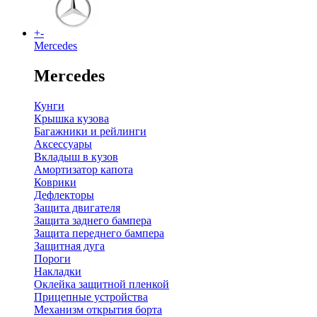
+
-
Mercedes
Mercedes
Кунги
Крышка кузова
Багажники и рейлинги
Аксессуары
Вкладыш в кузов
Амортизатор капота
Коврики
Дефлекторы
Защита двигателя
Защита заднего бампера
Защита переднего бампера
Защитная дуга
Пороги
Накладки
Оклейка защитной пленкой
Прицепные устройства
Механизм открытия борта