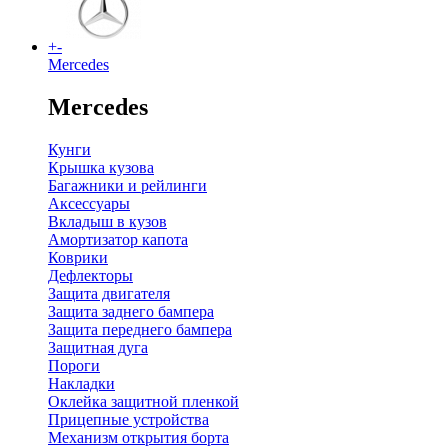
+
-
Mercedes
Mercedes
Кунги
Крышка кузова
Багажники и рейлинги
Аксессуары
Вкладыш в кузов
Амортизатор капота
Коврики
Дефлекторы
Защита двигателя
Защита заднего бампера
Защита переднего бампера
Защитная дуга
Пороги
Накладки
Оклейка защитной пленкой
Прицепные устройства
Механизм открытия борта