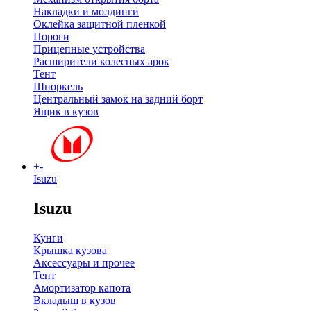
Накладки и молдинги
Оклейка защитной пленкой
Пороги
Прицепные устройства
Расширители колесных арок
Тент
Шноркель
Центральный замок на задний борт
Ящик в кузов
+
-
Isuzu
Isuzu
Кунги
Крышка кузова
Аксессуары и прочее
Тент
Амортизатор капота
Вкладыш в кузов