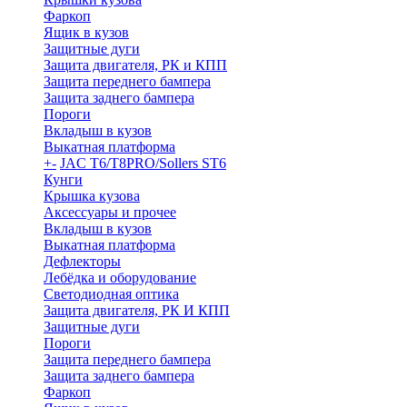
Фаркоп
Ящик в кузов
Защитные дуги
Защита двигателя, РК и КПП
Защита переднего бампера
Защита заднего бампера
Пороги
Вкладыш в кузов
Выкатная платформа
+
-
JAC T6/T8PRO/Sollers ST6
Кунги
Крышка кузова
Аксессуары и прочее
Вкладыш в кузов
Выкатная платформа
Дефлекторы
Лебёдка и оборудование
Светодиодная оптика
Защита двигателя, РК И КПП
Защитные дуги
Пороги
Защита переднего бампера
Защита заднего бампера
Фаркоп