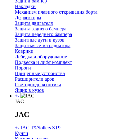
Задний бампер
Накладки
Механизм плавного открывания борта
Дефлекторы
Защита двигателя
Защита заднего бампера
Защита переднего бампера
Защитные дуги в кузов
Защитная сетка радиатора
Коврики
Лебедка и оборудование
Подвеска и лифт комплект
Пороги
Прицепные устройства
Расширители арок
Светодиодная оптика
Ящик в кузов
+
-
JAC
JAC
+
-
JAC T9/Sollers ST9
Кунги
Крышки кузова