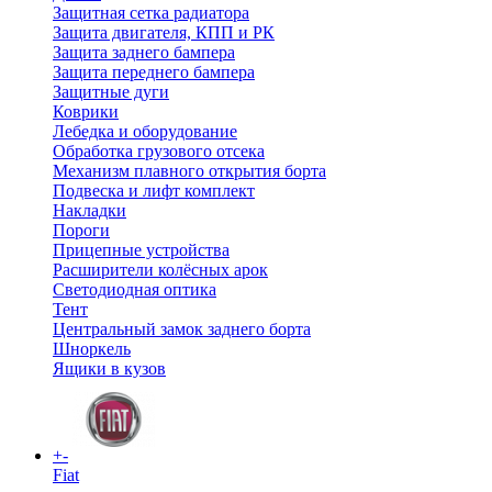
Защитная сетка радиатора
Защита двигателя, КПП и РК
Защита заднего бампера
Защита переднего бампера
Защитные дуги
Коврики
Лебедка и оборудование
Обработка грузового отсека
Механизм плавного открытия борта
Подвеска и лифт комплект
Накладки
Пороги
Прицепные устройства
Расширители колёсных арок
Светодиодная оптика
Тент
Центральный замок заднего борта
Шноркель
Ящики в кузов
+
-
Fiat