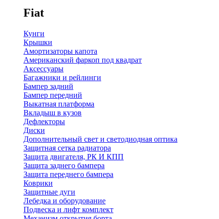
Fiat
Кунги
Крышки
Амортизаторы капота
Американский фаркоп под квадрат
Аксессуары
Багажники и рейлинги
Бампер задний
Бампер передний
Выкатная платформа
Вкладыш в кузов
Дефлекторы
Диски
Дополнительный свет и светодиодная оптика
Защитная сетка радиатора
Защита двигателя, РК И КПП
Защита заднего бампера
Защита переднего бампера
Коврики
Защитные дуги
Лебедка и оборудование
Подвеска и лифт комплект
Механизм открытия борта