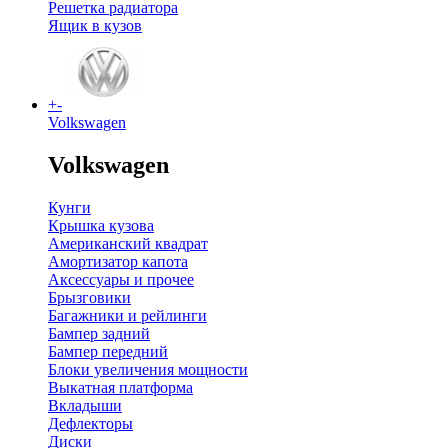
Решетка радиатора
Ящик в кузов
+
-
Volkswagen
Volkswagen
Кунги
Крышка кузова
Американский квадрат
Амортизатор капота
Аксессуары и прочее
Брызговики
Багажники и рейлинги
Бампер задний
Бампер передний
Блоки увеличения мощности
Выкатная платформа
Вкладыши
Дефлекторы
Диски