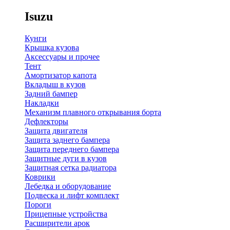
Isuzu
Кунги
Крышка кузова
Аксессуары и прочее
Тент
Амортизатор капота
Вкладыш в кузов
Задний бампер
Накладки
Механизм плавного открывания борта
Дефлекторы
Защита двигателя
Защита заднего бампера
Защита переднего бампера
Защитные дуги в кузов
Защитная сетка радиатора
Коврики
Лебедка и оборудование
Подвеска и лифт комплект
Пороги
Прицепные устройства
Расширители арок