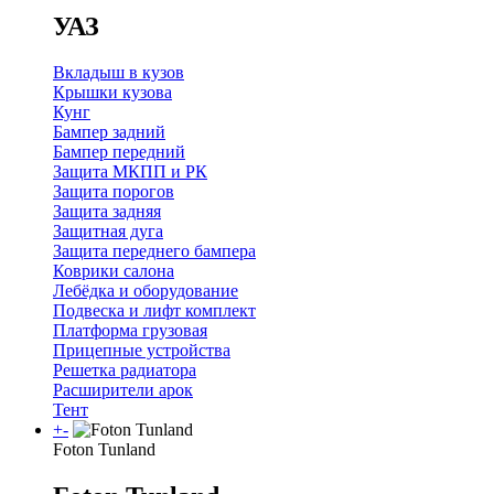
УАЗ
Вкладыш в кузов
Крышки кузова
Кунг
Бампер задний
Бампер передний
Защита МКПП и РК
Защита порогов
Защита задняя
Защитная дуга
Защита переднего бампера
Коврики салона
Лебёдка и оборудование
Подвеска и лифт комплект
Платформа грузовая
Прицепные устройства
Решетка радиатора
Расширители арок
Тент
+
-
Foton Tunland