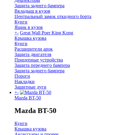
Дефлекторы
Защита заднего бампера
Вкладыш в кузов
Центральный замок откидного борта
Кунги
Ящик в кузов
+
-
Great Wall Poer King Kong
Крышка кузова
Кунги
Расширители арок
Защита двигателя
Прицепные устройства
Защита переднего бампера
Защита заднего бампера
Пороги
Накладки
Защитные дуги
+
-
Mazda BT-50
Mazda BT-50
Кунги
Крышка кузова
Аксессуары и прочее