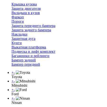
Крышка кузова
Защита двигателя
Вкладыш в кузов
Фаркоп
Пороги
Защита переднего бампера
Защита заднего бампера
Накладки
Защитная дуга
Кунги
Выкатная платформа
Подвеска и лифт комплект
Багажники и рейлинги
Бампер задний
Бампер передний
+
-
Toyota
+
-
Mitsubishi
+
-
Ford
+
-
Nissan