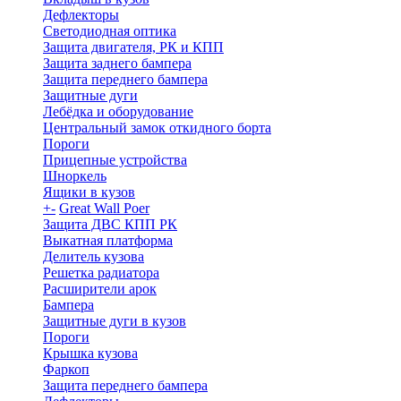
Дефлекторы
Светодиодная оптика
Защита двигателя, РК и КПП
Защита заднего бампера
Защита переднего бампера
Защитные дуги
Лебёдка и оборудование
Центральный замок откидного борта
Пороги
Прицепные устройства
Шноркель
Ящики в кузов
+
-
Great Wall Poer
Защита ДВС КПП РК
Выкатная платформа
Делитель кузова
Решетка радиатора
Расширители арок
Бампера
Защитные дуги в кузов
Пороги
Крышка кузова
Фаркоп
Защита переднего бампера