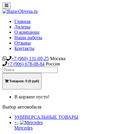
Toggle
navigation
Главная
Дилеры
О компании
Наши работы
Отзывы
Контакты
+7
(960)
131-00-25
Москва
+7
(906)
678-08-84
Россия
Товаров:
0
(0 руб)
В корзине пусто!
Выбор автомобиля
УНИВЕРСАЛЬНЫЕ ТОВАРЫ
+
-
Mercedes