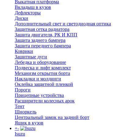
Выкатная платформа
Вкладыш в кузов
Дефлекторы
Диски
Дополнительный свет и светодиодная оптика
Защитная сетка радиатора
Защита двигателя, РК И КПП
Защита заднего бампера
Защита переднего бампера
Коврики
Защитные дуги
Лебедка и оборудование
Подвеска и лифт комплект
Механизм открытия борта
Накладки и молдинги
Оклейка защитной пленкой
Пороги
Прицепные устройства
Расширители колесных арок
Тент
Шноркель
Центральный замок на задний борт
Ящик в кузов
+
-
Isuzu