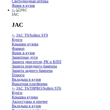
Светодиодная оптика
Ящик в кузов
+
-
JAC
JAC
+
-
JAC T9/Sollers ST9
Кунги
Крышки кузова
Фаркоп
Ящик в кузов
Защитные дуги
Защита двигателя, РК и КПП
Защита переднего бампера
Защита заднего бампера
Пороги
Вкладыш в кузов
Выкатная платформа
+
-
JAC T6/T8PRO/Sollers ST6
Кунги
Крышка кузова
Аксессуары и прочее
Вкладыш в кузов