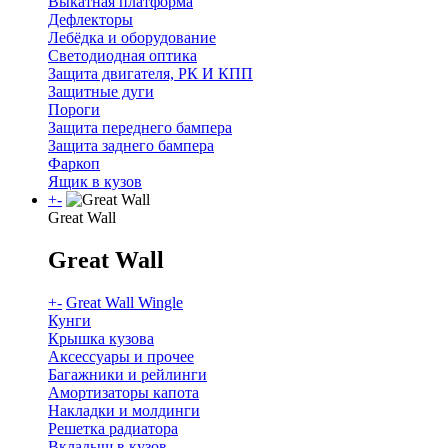
Выкатная платформа
Дефлекторы
Лебёдка и оборудование
Светодиодная оптика
Защита двигателя, РК И КПП
Защитные дуги
Пороги
Защита переднего бампера
Защита заднего бампера
Фаркоп
Ящик в кузов
+
-
Great Wall
Great Wall
+
-
Great Wall Wingle
Кунги
Крышка кузова
Аксессуары и прочее
Багажники и рейлинги
Амортизаторы капота
Накладки и молдинги
Решетка радиатора
Вкладыш в кузов