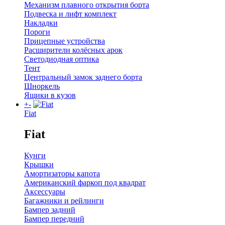
Механизм плавного открытия борта
Подвеска и лифт комплект
Накладки
Пороги
Прицепные устройства
Расширители колёсных арок
Светодиодная оптика
Тент
Центральный замок заднего борта
Шноркель
Ящики в кузов
+
-
Fiat
Fiat
Кунги
Крышки
Амортизаторы капота
Американский фаркоп под квадрат
Аксессуары
Багажники и рейлинги
Бампер задний
Бампер передний