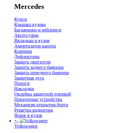
Mercedes
Кунги
Крышка кузова
Багажники и рейлинги
Аксессуары
Вкладыш в кузов
Амортизатор капота
Коврики
Дефлекторы
Защита двигателя
Защита заднего бампера
Защита переднего бампера
Защитная дуга
Пороги
Накладки
Оклейка защитной пленкой
Прицепные устройства
Механизм открытия борта
Решетка радиатора
Ящик в кузов
+
-
Volkswagen