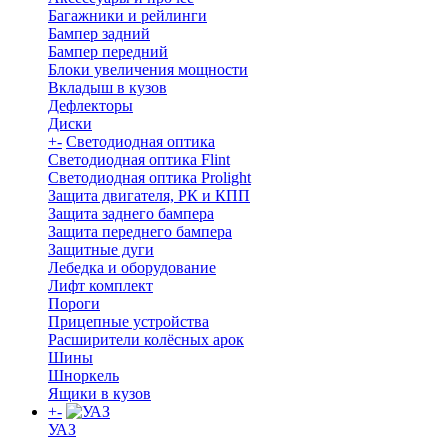
Багажники и рейлинги
Бампер задний
Бампер передний
Блоки увеличения мощности
Вкладыш в кузов
Дефлекторы
Диски
+
-
Светодиодная оптика
Светодиодная оптика Flint
Светодиодная оптика Prolight
Защита двигателя, РК и КПП
Защита заднего бампера
Защита переднего бампера
Защитные дуги
Лебедка и оборудование
Лифт комплект
Пороги
Прицепные устройства
Расширители колёсных арок
Шины
Шноркель
Ящики в кузов
+
-
УАЗ