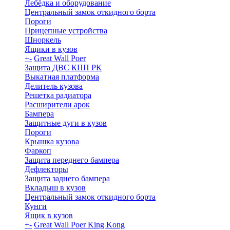
Лебёдка и оборудование
Центральный замок откидного борта
Пороги
Прицепные устройства
Шноркель
Ящики в кузов
+
-
Great Wall Poer
Защита ДВС КПП РК
Выкатная платформа
Делитель кузова
Решетка радиатора
Расширители арок
Бампера
Защитные дуги в кузов
Пороги
Крышка кузова
Фаркоп
Защита переднего бампера
Дефлекторы
Защита заднего бампера
Вкладыш в кузов
Центральный замок откидного борта
Кунги
Ящик в кузов
+
-
Great Wall Poer King Kong