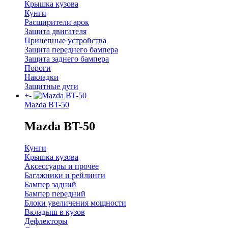
Крышка кузова
Кунги
Расширители арок
Защита двигателя
Прицепные устройства
Защита переднего бампера
Защита заднего бампера
Пороги
Накладки
Защитные дуги
+
-
Mazda BT-50
Mazda BT-50
Кунги
Крышка кузова
Аксессуары и прочее
Багажники и рейлинги
Бампер задний
Бампер передний
Блоки увеличения мощности
Вкладыш в кузов
Дефлекторы