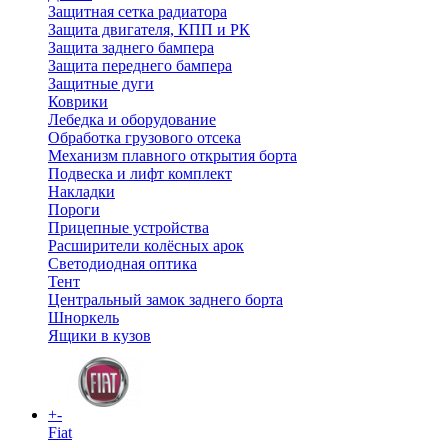
Защитная сетка радиатора
Защита двигателя, КПП и РК
Защита заднего бампера
Защита переднего бампера
Защитные дуги
Коврики
Лебедка и оборудование
Обработка грузового отсека
Механизм плавного открытия борта
Подвеска и лифт комплект
Накладки
Пороги
Прицепные устройства
Расширители колёсных арок
Светодиодная оптика
Тент
Центральный замок заднего борта
Шноркель
Ящики в кузов
+
-
Fiat