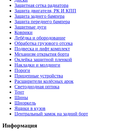
Защитная сетка радиатора
Защита двигателя, РК И КПП
Защита заднего бампера
Защита переднего бампера
Защитные дуги
Коврики
Лебёдка и обородование
Обработка грузового отсека
Подвеска и лифт комплект
Механизм открытия борта
Оклейка защитной пленкой
Накладки и молдинги
Пороги
Прицепные устройства
Расширители колёсных арок
Светодиодная оптика
Тент
Шины
Шноркель
Ящики в кузов
Центральный замок на задний борт
Информация