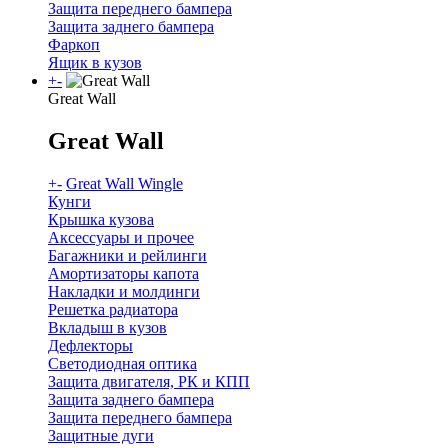
Защита переднего бампера
Защита заднего бампера
Фаркоп
Ящик в кузов
+
-
Great Wall
Great Wall
+
-
Great Wall Wingle
Кунги
Крышка кузова
Аксессуары и прочее
Багажники и рейлинги
Амортизаторы капота
Накладки и молдинги
Решетка радиатора
Вкладыш в кузов
Дефлекторы
Светодиодная оптика
Защита двигателя, РК и КПП
Защита заднего бампера
Защита переднего бампера
Защитные дуги