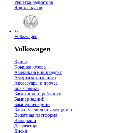
Решетка радиатора
Ящик в кузов
+
-
Volkswagen
Volkswagen
Кунги
Крышка кузова
Американский квадрат
Амортизатор капота
Аксессуары и прочее
Брызговики
Багажники и рейлинги
Бампер задний
Бампер передний
Блоки увеличения мощности
Выкатная платформа
Вкладыши
Дефлекторы
Диски