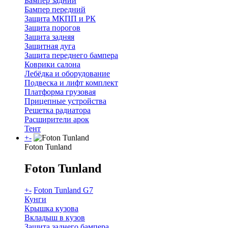
Бампер задний
Бампер передний
Защита МКПП и РК
Защита порогов
Защита задняя
Защитная дуга
Защита переднего бампера
Коврики салона
Лебёдка и оборудование
Подвеска и лифт комплект
Платформа грузовая
Прицепные устройства
Решетка радиатора
Расширители арок
Тент
+
-
Foton Tunland
Foton Tunland
+
-
Foton Tunland G7
Кунги
Крышка кузова
Вкладыш в кузов
Защита заднего бампера