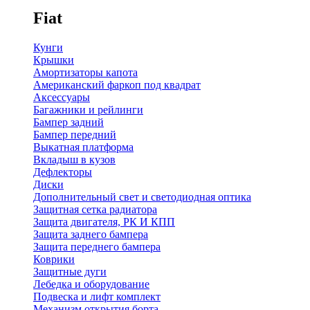
Fiat
Кунги
Крышки
Амортизаторы капота
Американский фаркоп под квадрат
Аксессуары
Багажники и рейлинги
Бампер задний
Бампер передний
Выкатная платформа
Вкладыш в кузов
Дефлекторы
Диски
Дополнительный свет и светодиодная оптика
Защитная сетка радиатора
Защита двигателя, РК И КПП
Защита заднего бампера
Защита переднего бампера
Коврики
Защитные дуги
Лебедка и оборудование
Подвеска и лифт комплект
Механизм открытия борта