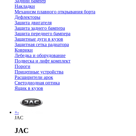
Задний бампер
Накладки
Механизм плавного открывания борта
Дефлекторы
Защита двигателя
Защита заднего бампера
Защита переднего бампера
Защитные дуги в кузов
Защитная сетка радиатора
Коврики
Лебедка и оборудование
Подвеска и лифт комплект
Пороги
Прицепные устройства
Расширители арок
Светодиодная оптика
Ящик в кузов
+
-
JAC
JAC