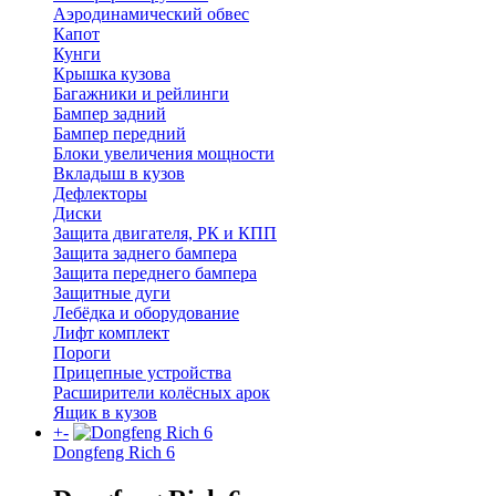
Аэродинамический обвес
Капот
Кунги
Крышка кузова
Багажники и рейлинги
Бампер задний
Бампер передний
Блоки увеличения мощности
Вкладыш в кузов
Дефлекторы
Диски
Защита двигателя, РК и КПП
Защита заднего бампера
Защита переднего бампера
Защитные дуги
Лебёдка и оборудование
Лифт комплект
Пороги
Прицепные устройства
Расширители колёсных арок
Ящик в кузов
+
-
Dongfeng Rich 6