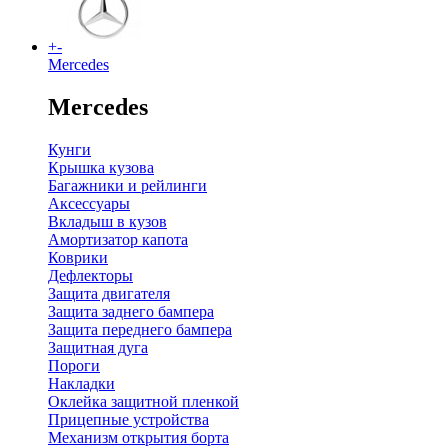
+
-
Mercedes
Mercedes
Кунги
Крышка кузова
Багажники и рейлинги
Аксессуары
Вкладыш в кузов
Амортизатор капота
Коврики
Дефлекторы
Защита двигателя
Защита заднего бампера
Защита переднего бампера
Защитная дуга
Пороги
Накладки
Оклейка защитной пленкой
Прицепные устройства
Механизм открытия борта