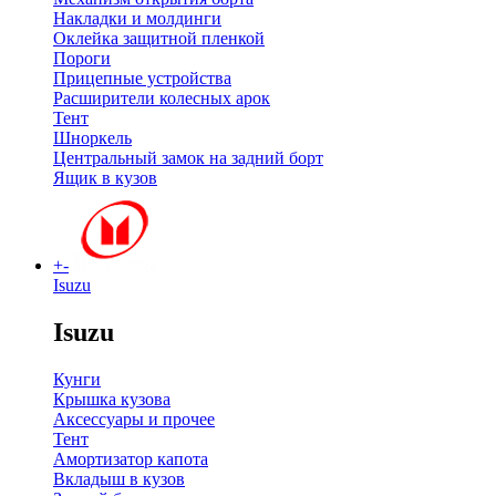
Накладки и молдинги
Оклейка защитной пленкой
Пороги
Прицепные устройства
Расширители колесных арок
Тент
Шноркель
Центральный замок на задний борт
Ящик в кузов
+
-
Isuzu
Isuzu
Кунги
Крышка кузова
Аксессуары и прочее
Тент
Амортизатор капота
Вкладыш в кузов