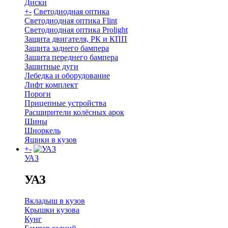
Диски
+
-
Светодиодная оптика
Светодиодная оптика Flint
Светодиодная оптика Prolight
Защита двигателя, РК и КПП
Защита заднего бампера
Защита переднего бампера
Защитные дуги
Лебедка и оборудование
Лифт комплект
Пороги
Прицепные устройства
Расширители колёсных арок
Шины
Шноркель
Ящики в кузов
+
-
УАЗ
УАЗ
Вкладыш в кузов
Крышки кузова
Кунг