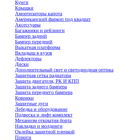
Кунги
Крышки
Амортизаторы капота
Американский фаркоп под квадрат
Аксессуары
Багажники и рейлинги
Бампер задний
Бампер передний
Выкатная платформа
Вкладыш в кузов
Дефлекторы
Диски
Дополнительный свет и светодиодная оптика
Защитная сетка радиатора
Защита двигателя, РК И КПП
Защита заднего бампера
Защита переднего бампера
Коврики
Защитные дуги
Лебедка и оборудование
Подвеска и лифт комплект
Механизм открытия борта
Накладки и молдинги
Оклейка защитной пленкой
Пороги