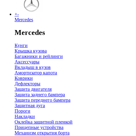
+
-
Mercedes
Mercedes
Кунги
Крышка кузова
Багажники и рейлинги
Аксессуары
Вкладыш в кузов
Амортизатор капота
Коврики
Дефлекторы
Защита двигателя
Защита заднего бампера
Защита переднего бампера
Защитная дуга
Пороги
Накладки
Оклейка защитной пленкой
Прицепные устройства
Механизм открытия борта