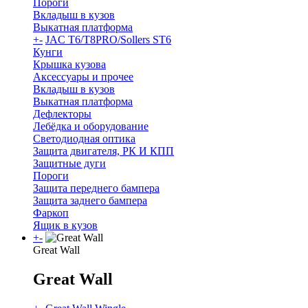
Пороги
Вкладыш в кузов
Выкатная платформа
+
-
JAC T6/T8PRO/Sollers ST6
Кунги
Крышка кузова
Аксессуары и прочее
Вкладыш в кузов
Выкатная платформа
Дефлекторы
Лебёдка и оборудование
Светодиодная оптика
Защита двигателя, РК И КПП
Защитные дуги
Пороги
Защита переднего бампера
Защита заднего бампера
Фаркоп
Ящик в кузов
+
-
Great Wall
Great Wall