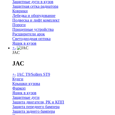
Защитные дуги в кузов
Защитная сетка радиатора
Коврики
Лебедка и оборудование
Подвеска и лифт комплект
Пороги
Прицепные устройства
Расширители арок
Светодиодная оптика
Ящик в кузов
+
-
JAC
JAC
+
-
JAC T9/Sollers ST9
Кунги
Крышки кузова
Фаркоп
Ящик в кузов
Защитные дуги
Защита двигателя, РК и КПП
Защита переднего бампера
Защита заднего бампера