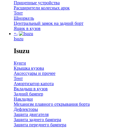
Прицепные устройства
Расширители колесных арок
Тент
Шноркель
Центральный замок на задний борт
Ящик в кузов
+
-
Isuzu
Isuzu
Кунги
Крышка кузова
Аксессуары и прочее
Тент
Амортизатор капота
Вкладыш в кузов
Задний бампер
Накладки
Механизм плавного открывания борта
Дефлекторы
Защита двигателя
Защита заднего бампера
Защита переднего бампера