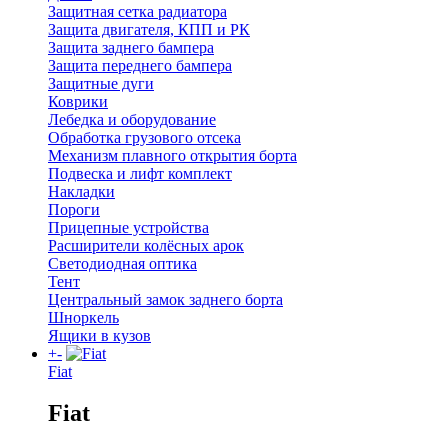
Защитная сетка радиатора
Защита двигателя, КПП и РК
Защита заднего бампера
Защита переднего бампера
Защитные дуги
Коврики
Лебедка и оборудование
Обработка грузового отсека
Механизм плавного открытия борта
Подвеска и лифт комплект
Накладки
Пороги
Прицепные устройства
Расширители колёсных арок
Светодиодная оптика
Тент
Центральный замок заднего борта
Шноркель
Ящики в кузов
+
-
Fiat
Fiat