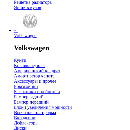
Решетка радиатора
Ящик в кузов
+
-
Volkswagen
Volkswagen
Кунги
Крышка кузова
Американский квадрат
Амортизатор капота
Аксессуары и прочее
Брызговики
Багажники и рейлинги
Бампер задний
Бампер передний
Блоки увеличения мощности
Выкатная платформа
Вкладыши
Дефлекторы
Диски