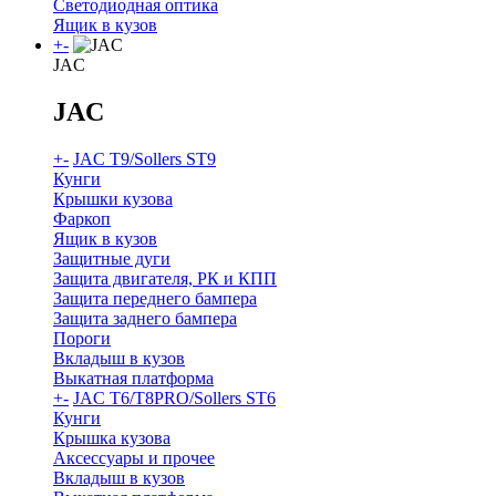
Светодиодная оптика
Ящик в кузов
+
-
JAC
JAC
+
-
JAC T9/Sollers ST9
Кунги
Крышки кузова
Фаркоп
Ящик в кузов
Защитные дуги
Защита двигателя, РК и КПП
Защита переднего бампера
Защита заднего бампера
Пороги
Вкладыш в кузов
Выкатная платформа
+
-
JAC T6/T8PRO/Sollers ST6
Кунги
Крышка кузова
Аксессуары и прочее
Вкладыш в кузов