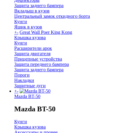
Дефлекторы
Защита заднего бампера
Вкладыш в кузов
Центральный замок откидного борта
Кунги
Ящик в кузов
+
-
Great Wall Poer King Kong
Крышка кузова
Кунги
Расширители арок
Защита двигателя
Прицепные устройства
Защита переднего бампера
Защита заднего бампера
Пороги
Накладки
Защитные дуги
+
-
Mazda BT-50
Mazda BT-50
Кунги
Крышка кузова
Аксессуары и прочее