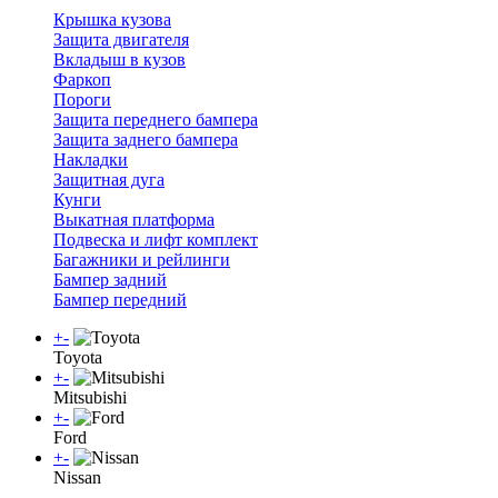
Крышка кузова
Защита двигателя
Вкладыш в кузов
Фаркоп
Пороги
Защита переднего бампера
Защита заднего бампера
Накладки
Защитная дуга
Кунги
Выкатная платформа
Подвеска и лифт комплект
Багажники и рейлинги
Бампер задний
Бампер передний
+
-
Toyota
+
-
Mitsubishi
+
-
Ford
+
-
Nissan