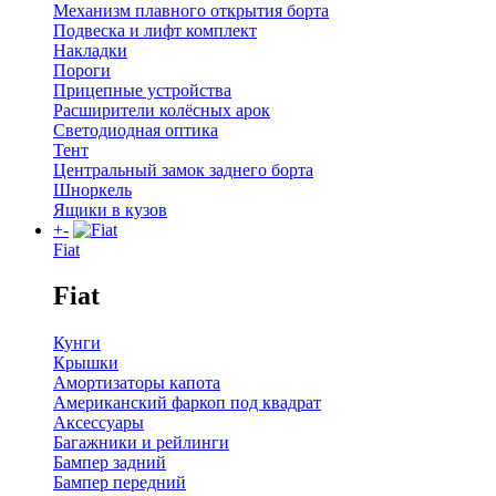
Механизм плавного открытия борта
Подвеска и лифт комплект
Накладки
Пороги
Прицепные устройства
Расширители колёсных арок
Светодиодная оптика
Тент
Центральный замок заднего борта
Шноркель
Ящики в кузов
+
-
Fiat
Fiat
Кунги
Крышки
Амортизаторы капота
Американский фаркоп под квадрат
Аксессуары
Багажники и рейлинги
Бампер задний
Бампер передний