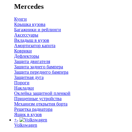
Mercedes
Кунги
Крышка кузова
Багажники и рейлинги
Аксессуары
Вкладыш в кузов
Амортизатор капота
Коврики
Дефлекторы
Защита двигателя
Защита заднего бампера
Защита переднего бампера
Защитная дуга
Пороги
Накладки
Оклейка защитной пленкой
Прицепные устройства
Механизм открытия борта
Решетка радиатора
Ящик в кузов
+
-
Volkswagen