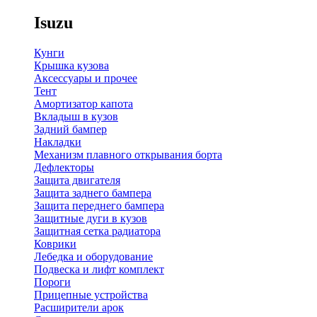
Isuzu
Кунги
Крышка кузова
Аксессуары и прочее
Тент
Амортизатор капота
Вкладыш в кузов
Задний бампер
Накладки
Механизм плавного открывания борта
Дефлекторы
Защита двигателя
Защита заднего бампера
Защита переднего бампера
Защитные дуги в кузов
Защитная сетка радиатора
Коврики
Лебедка и оборудование
Подвеска и лифт комплект
Пороги
Прицепные устройства
Расширители арок