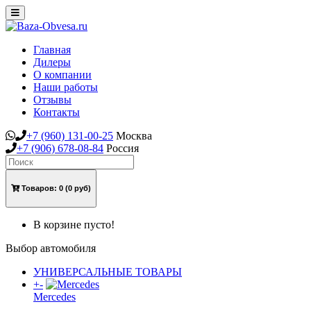
Toggle
navigation
Главная
Дилеры
О компании
Наши работы
Отзывы
Контакты
+7
(960)
131-00-25
Москва
+7
(906)
678-08-84
Россия
Товаров:
0
(0 руб)
В корзине пусто!
Выбор автомобиля
УНИВЕРСАЛЬНЫЕ ТОВАРЫ
+
-
Mercedes