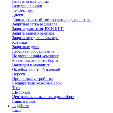
Выкатная платформа
Вкладыш в кузов
Дефлекторы
Диски
Дополнительный свет и светодиодная оптика
Защитная сетка радиатора
Защита двигателя, РК И КПП
Защита заднего бампера
Защита переднего бампера
Коврики
Защитные дуги
Лебедка и оборудование
Подвеска и лифт комплект
Механизм открытия борта
Накладки и молдинги
Оклейка защитной пленкой
Пороги
Прицепные устройства
Расширители колесных арок
Тент
Шноркель
Центральный замок на задний борт
Ящик в кузов
+
-
Isuzu