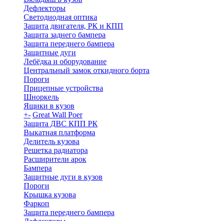
Дефлекторы
Светодиодная оптика
Защита двигателя, РК и КПП
Защита заднего бампера
Защита переднего бампера
Защитные дуги
Лебёдка и оборудование
Центральный замок откидного борта
Пороги
Прицепные устройства
Шноркель
Ящики в кузов
+
-
Great Wall Poer
Защита ДВС КПП РК
Выкатная платформа
Делитель кузова
Решетка радиатора
Расширители арок
Бампера
Защитные дуги в кузов
Пороги
Крышка кузова
Фаркоп
Защита переднего бампера