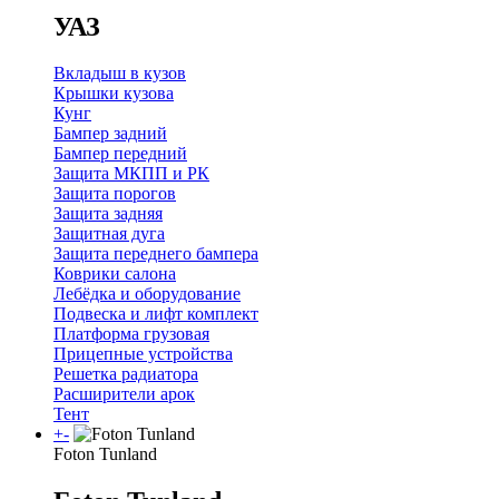
УАЗ
Вкладыш в кузов
Крышки кузова
Кунг
Бампер задний
Бампер передний
Защита МКПП и РК
Защита порогов
Защита задняя
Защитная дуга
Защита переднего бампера
Коврики салона
Лебёдка и оборудование
Подвеска и лифт комплект
Платформа грузовая
Прицепные устройства
Решетка радиатора
Расширители арок
Тент
+
-
Foton Tunland