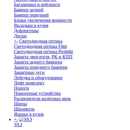
Багажники и рейлинги
Бампер задний
Бампер передний
Блоки увеличения мощности
Вкладыш в кузов
Дефлекторы
Диски
+
-
Светодиодная оптика
Светодиодная оптика Flint
Светодиодная оптика Prolight
Защита двигателя, РК и КПП
Защита заднего бампера
Защита переднего бампера
Защитные дуги
Лебедка и оборудование
Лифт комплект
Пороги
Прицепные устройства
Расширители колёсных арок
Шины
Шноркель
Ящики в кузов
+
-
УАЗ