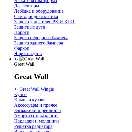
Выкатная платформа
Дефлекторы
Лебёдка и оборудование
Светодиодная оптика
Защита двигателя, РК И КПП
Защитные дуги
Пороги
Защита переднего бампера
Защита заднего бампера
Фаркоп
Ящик в кузов
+
-
Great Wall
Great Wall
+
-
Great Wall Wingle
Кунги
Крышка кузова
Аксессуары и прочее
Багажники и рейлинги
Амортизаторы капота
Накладки и молдинги
Решетка радиатора
Вкладыш в кузов