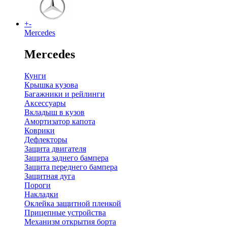
+
-
Mercedes
Mercedes
Кунги
Крышка кузова
Багажники и рейлинги
Аксессуары
Вкладыш в кузов
Амортизатор капота
Коврики
Дефлекторы
Защита двигателя
Защита заднего бампера
Защита переднего бампера
Защитная дуга
Пороги
Накладки
Оклейка защитной пленкой
Прицепные устройства
Механизм открытия борта