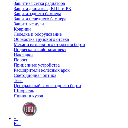
Защитная сетка радиатора
Защита двигателя, КПП и РК
Защита заднего бампера
Защита переднего бампера
Защитные дуги
Коврики
Лебедка и оборудование
Обработка грузового отсека
Механизм плавного открытия борта
Подвеска и лифт комплект
Накладки
Пороги
Прицепные устройства
Расширители колёсных арок
Светодиодная оптика
Тент
Центральный замок заднего борта
Шноркель
Ящики в кузов
+
-
Fiat