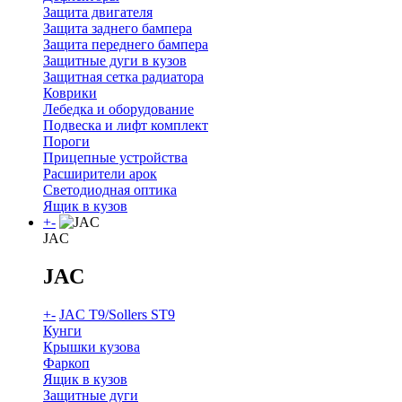
Защита двигателя
Защита заднего бампера
Защита переднего бампера
Защитные дуги в кузов
Защитная сетка радиатора
Коврики
Лебедка и оборудование
Подвеска и лифт комплект
Пороги
Прицепные устройства
Расширители арок
Светодиодная оптика
Ящик в кузов
+
-
JAC
JAC
+
-
JAC T9/Sollers ST9
Кунги
Крышки кузова
Фаркоп
Ящик в кузов
Защитные дуги