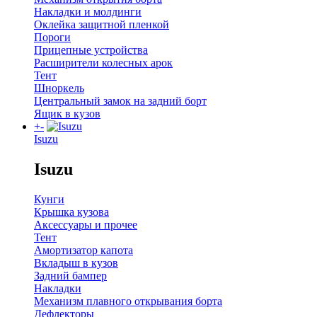
Накладки и молдинги
Оклейка защитной пленкой
Пороги
Прицепные устройства
Расширители колесных арок
Тент
Шноркель
Центральный замок на задний борт
Ящик в кузов
+
-
Isuzu
Isuzu
Кунги
Крышка кузова
Аксессуары и прочее
Тент
Амортизатор капота
Вкладыш в кузов
Задний бампер
Накладки
Механизм плавного открывания борта
Дефлекторы