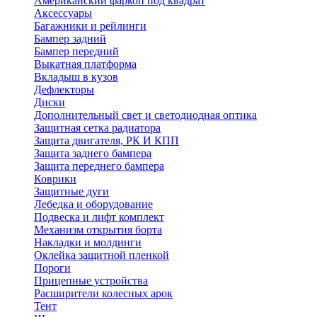
Американский фаркоп под квадрат
Аксессуары
Багажники и рейлинги
Бампер задний
Бампер передний
Выкатная платформа
Вкладыш в кузов
Дефлекторы
Диски
Дополнительный свет и светодиодная оптика
Защитная сетка радиатора
Защита двигателя, РК И КПП
Защита заднего бампера
Защита переднего бампера
Коврики
Защитные дуги
Лебедка и оборудование
Подвеска и лифт комплект
Механизм открытия борта
Накладки и молдинги
Оклейка защитной пленкой
Пороги
Прицепные устройства
Расширители колесных арок
Тент