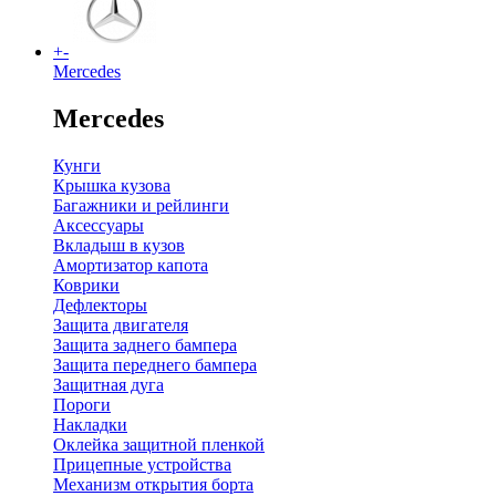
+
-
Mercedes
Mercedes
Кунги
Крышка кузова
Багажники и рейлинги
Аксессуары
Вкладыш в кузов
Амортизатор капота
Коврики
Дефлекторы
Защита двигателя
Защита заднего бампера
Защита переднего бампера
Защитная дуга
Пороги
Накладки
Оклейка защитной пленкой
Прицепные устройства
Механизм открытия борта