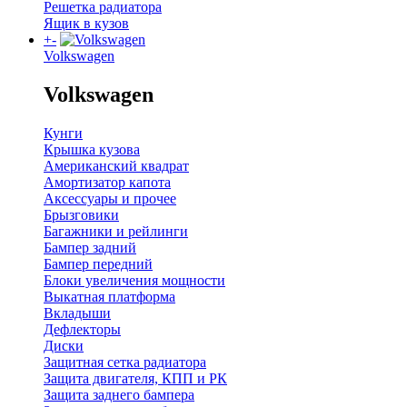
Решетка радиатора
Ящик в кузов
+
-
Volkswagen
Volkswagen
Кунги
Крышка кузова
Американский квадрат
Амортизатор капота
Аксессуары и прочее
Брызговики
Багажники и рейлинги
Бампер задний
Бампер передний
Блоки увеличения мощности
Выкатная платформа
Вкладыши
Дефлекторы
Диски
Защитная сетка радиатора
Защита двигателя, КПП и РК
Защита заднего бампера