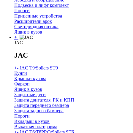
Подвеска и лифт комплект
Пороги
Прицепные устройства
Расширители арок
Светодиодная оптика
Ящик в кузов
+
-
JAC
JAC
+
-
JAC T9/Sollers ST9
Кунги
Крышки кузова
Фаркоп
Ящик в кузов
Защитные дуги
Защита двигателя, РК и КПП
Защита переднего бампера
Защита заднего бампера
Пороги
Вкладыш в кузов
Выкатная платформа
+
-
JAC T6/T8PRO/Sollers ST6