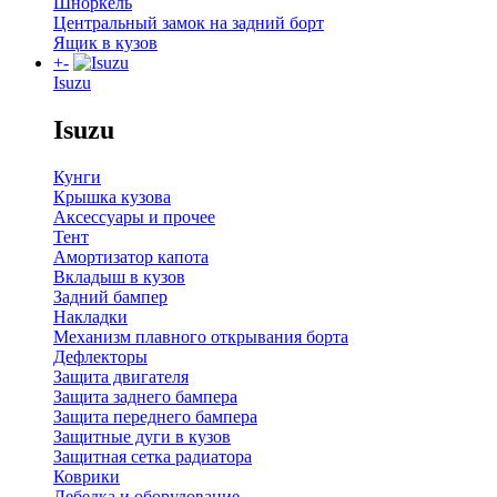
Шноркель
Центральный замок на задний борт
Ящик в кузов
+
-
Isuzu
Isuzu
Кунги
Крышка кузова
Аксессуары и прочее
Тент
Амортизатор капота
Вкладыш в кузов
Задний бампер
Накладки
Механизм плавного открывания борта
Дефлекторы
Защита двигателя
Защита заднего бампера
Защита переднего бампера
Защитные дуги в кузов
Защитная сетка радиатора
Коврики
Лебедка и оборудование