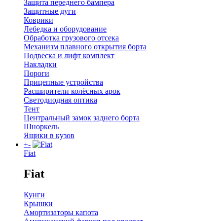
Защита переднего бампера
Защитные дуги
Коврики
Лебедка и оборудование
Обработка грузового отсека
Механизм плавного открытия борта
Подвеска и лифт комплект
Накладки
Пороги
Прицепные устройства
Расширители колёсных арок
Светодиодная оптика
Тент
Центральный замок заднего борта
Шноркель
Ящики в кузов
+
-
Fiat
Fiat
Кунги
Крышки
Амортизаторы капота