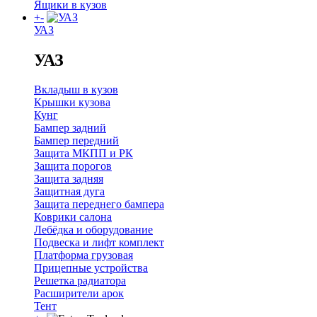
Ящики в кузов
+
-
УАЗ
УАЗ
Вкладыш в кузов
Крышки кузова
Кунг
Бампер задний
Бампер передний
Защита МКПП и РК
Защита порогов
Защита задняя
Защитная дуга
Защита переднего бампера
Коврики салона
Лебёдка и оборудование
Подвеска и лифт комплект
Платформа грузовая
Прицепные устройства
Решетка радиатора
Расширители арок
Тент