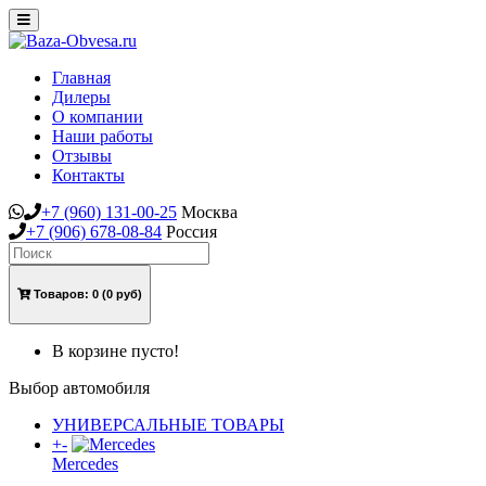
Toggle
navigation
Главная
Дилеры
О компании
Наши работы
Отзывы
Контакты
+7
(960)
131-00-25
Москва
+7
(906)
678-08-84
Россия
Товаров:
0
(0 руб)
В корзине пусто!
Выбор автомобиля
УНИВЕРСАЛЬНЫЕ ТОВАРЫ
+
-
Mercedes