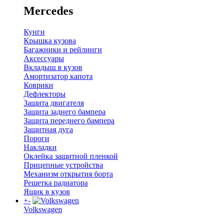
Mercedes
Кунги
Крышка кузова
Багажники и рейлинги
Аксессуары
Вкладыш в кузов
Амортизатор капота
Коврики
Дефлекторы
Защита двигателя
Защита заднего бампера
Защита переднего бампера
Защитная дуга
Пороги
Накладки
Оклейка защитной пленкой
Прицепные устройства
Механизм открытия борта
Решетка радиатора
Ящик в кузов
+
-
Volkswagen