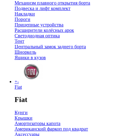
Механизм плавного открытия борта
Подвеска и лифт комплект
Накладки
Пороги
Прицепные устройства
Расширители колёсных арок
Светодиодная оптика
Тент
Центральный замок заднего борта
Шноркель
Ящики в кузов
+
-
Fiat
Fiat
Кунги
Крышки
Амортизаторы капота
Американский фаркоп под квадрат
Аксессуары