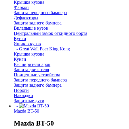
Крышка кузова
Фаркоп
Защита переднего бампера
Дефлекторы
Защита заднего бампера
Вкладыш в кузов
Центральный замок откидного борта
Кунги
Ящик в кузов
+
-
Great Wall Poer King Kong
Крышка кузова
Кунги
Расширители арок
Защита двигателя
Прицепные устройства
Защита переднего бампера
Защита заднего бампера
Пороги
Накладки
Защитные дуги
+
-
Mazda BT-50
Mazda BT-50