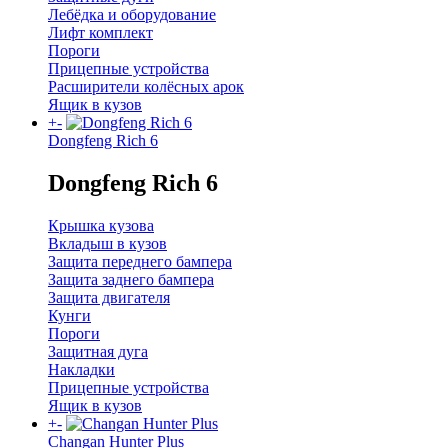
Лебёдка и оборудование
Лифт комплект
Пороги
Прицепные устройства
Расширители колёсных арок
Ящик в кузов
+
-
Dongfeng Rich 6
Dongfeng Rich 6
Крышка кузова
Вкладыш в кузов
Защита переднего бампера
Защита заднего бампера
Защита двигателя
Кунги
Пороги
Защитная дуга
Накладки
Прицепные устройства
Ящик в кузов
+
-
Changan Hunter Plus