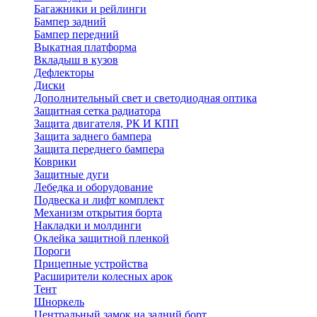
Багажники и рейлинги
Бампер задний
Бампер передний
Выкатная платформа
Вкладыш в кузов
Дефлекторы
Диски
Дополнительный свет и светодиодная оптика
Защитная сетка радиатора
Защита двигателя, РК И КПП
Защита заднего бампера
Защита переднего бампера
Коврики
Защитные дуги
Лебедка и оборудование
Подвеска и лифт комплект
Механизм открытия борта
Накладки и молдинги
Оклейка защитной пленкой
Пороги
Прицепные устройства
Расширители колесных арок
Тент
Шноркель
Центральный замок на задний борт