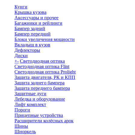
Кунги
Крышка кузова
Аксессуары и прочее
Багажники и рейлинги
Бампер задний
Бампер передний
Блоки увеличения мощности
Вкладыш в кузов
Дефлекторы
Диски
+
-
Светодиодная оптика
Светодиодная оптика Flint
Светодиодная оптика Prolight
Защита двигателя, РК и КПП
Защита заднего бампера
Защита переднего бампера
Защитные дуги
Лебедка и оборудование
Лифт комплект
Пороги
Прицепные устройства
Расширители колёсных арок
Шины
Шноркель