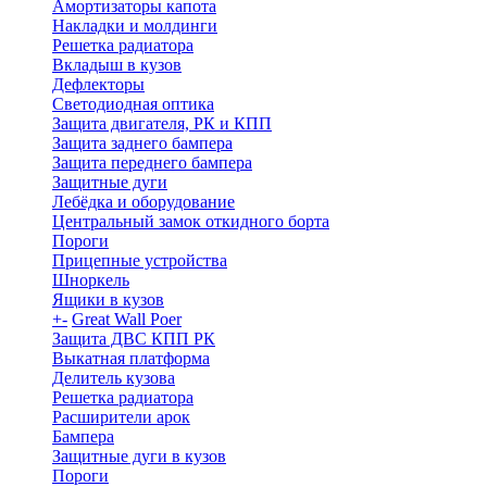
Амортизаторы капота
Накладки и молдинги
Решетка радиатора
Вкладыш в кузов
Дефлекторы
Светодиодная оптика
Защита двигателя, РК и КПП
Защита заднего бампера
Защита переднего бампера
Защитные дуги
Лебёдка и оборудование
Центральный замок откидного борта
Пороги
Прицепные устройства
Шноркель
Ящики в кузов
+
-
Great Wall Poer
Защита ДВС КПП РК
Выкатная платформа
Делитель кузова
Решетка радиатора
Расширители арок
Бампера
Защитные дуги в кузов
Пороги