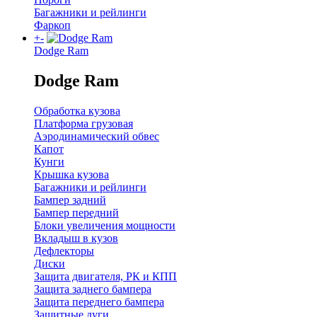
Багажники и рейлинги
Фаркоп
+
-
Dodge Ram
Dodge Ram
Обработка кузова
Платформа грузовая
Аэродинамический обвес
Капот
Кунги
Крышка кузова
Багажники и рейлинги
Бампер задний
Бампер передний
Блоки увеличения мощности
Вкладыш в кузов
Дефлекторы
Диски
Защита двигателя, РК и КПП
Защита заднего бампера
Защита переднего бампера
Защитные дуги