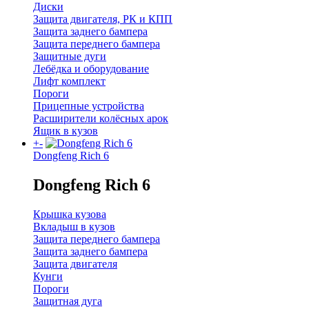
Диски
Защита двигателя, РК и КПП
Защита заднего бампера
Защита переднего бампера
Защитные дуги
Лебёдка и оборудование
Лифт комплект
Пороги
Прицепные устройства
Расширители колёсных арок
Ящик в кузов
+
-
Dongfeng Rich 6
Dongfeng Rich 6
Крышка кузова
Вкладыш в кузов
Защита переднего бампера
Защита заднего бампера
Защита двигателя
Кунги
Пороги
Защитная дуга