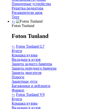
Прицепные устройства
Решетка радиатора
Расширители арок
Тент
+
-
Foton Tunland
Foton Tunland
+
-
Foton Tunland G7
Кунги
Крышка кузова
Вкладыш в кузов
Защита заднего бампера
Защита переднего бампера
Защита двигателя
Пороги
Защитные дуги
Багажники и рейлинги
Фаркоп
+
-
Foton Tunland V9
Кунги
Крышка кузова
Вкладыш в кузов