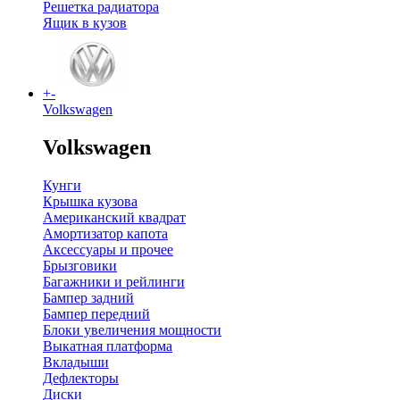
Решетка радиатора
Ящик в кузов
+
-
Volkswagen
Volkswagen
Кунги
Крышка кузова
Американский квадрат
Амортизатор капота
Аксессуары и прочее
Брызговики
Багажники и рейлинги
Бампер задний
Бампер передний
Блоки увеличения мощности
Выкатная платформа
Вкладыши
Дефлекторы
Диски