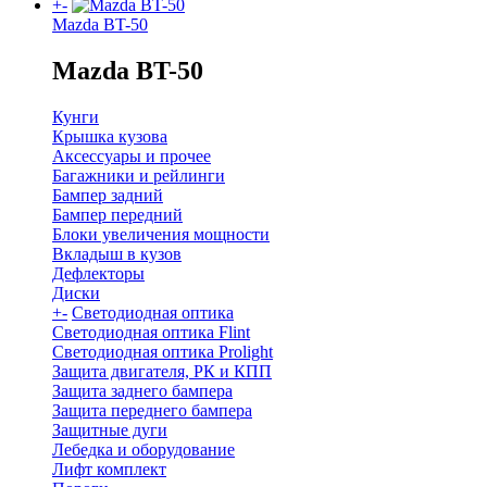
+
-
Mazda BT-50
Mazda BT-50
Кунги
Крышка кузова
Аксессуары и прочее
Багажники и рейлинги
Бампер задний
Бампер передний
Блоки увеличения мощности
Вкладыш в кузов
Дефлекторы
Диски
+
-
Светодиодная оптика
Светодиодная оптика Flint
Светодиодная оптика Prolight
Защита двигателя, РК и КПП
Защита заднего бампера
Защита переднего бампера
Защитные дуги
Лебедка и оборудование
Лифт комплект