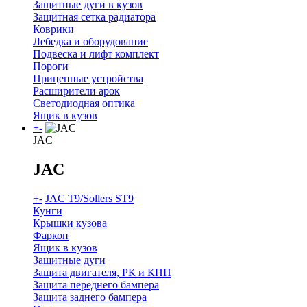
Защитные дуги в кузов
Защитная сетка радиатора
Коврики
Лебедка и оборудование
Подвеска и лифт комплект
Пороги
Прицепные устройства
Расширители арок
Светодиодная оптика
Ящик в кузов
+
-
JAC
JAC
+
-
JAC T9/Sollers ST9
Кунги
Крышки кузова
Фаркоп
Ящик в кузов
Защитные дуги
Защита двигателя, РК и КПП
Защита переднего бампера
Защита заднего бампера