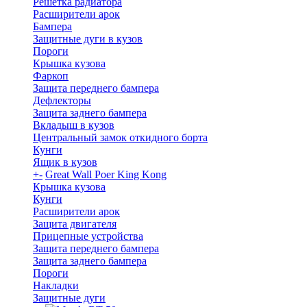
Решетка радиатора
Расширители арок
Бампера
Защитные дуги в кузов
Пороги
Крышка кузова
Фаркоп
Защита переднего бампера
Дефлекторы
Защита заднего бампера
Вкладыш в кузов
Центральный замок откидного борта
Кунги
Ящик в кузов
+
-
Great Wall Poer King Kong
Крышка кузова
Кунги
Расширители арок
Защита двигателя
Прицепные устройства
Защита переднего бампера
Защита заднего бампера
Пороги
Накладки
Защитные дуги