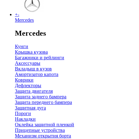
+
-
Mercedes
Mercedes
Кунги
Крышка кузова
Багажники и рейлинги
Аксессуары
Вкладыш в кузов
Амортизатор капота
Коврики
Дефлекторы
Защита двигателя
Защита заднего бампера
Защита переднего бампера
Защитная дуга
Пороги
Накладки
Оклейка защитной пленкой
Прицепные устройства
Механизм открытия борта