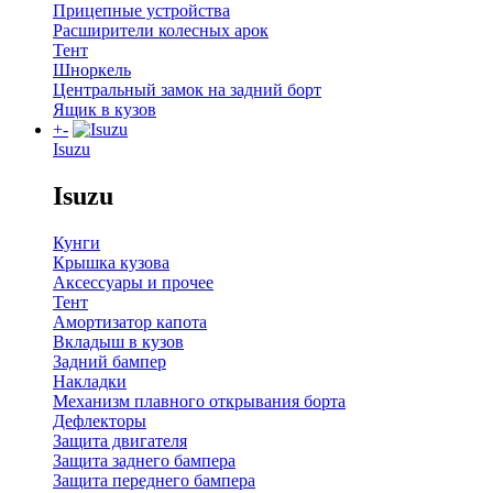
Прицепные устройства
Расширители колесных арок
Тент
Шноркель
Центральный замок на задний борт
Ящик в кузов
+
-
Isuzu
Isuzu
Кунги
Крышка кузова
Аксессуары и прочее
Тент
Амортизатор капота
Вкладыш в кузов
Задний бампер
Накладки
Механизм плавного открывания борта
Дефлекторы
Защита двигателя
Защита заднего бампера
Защита переднего бампера