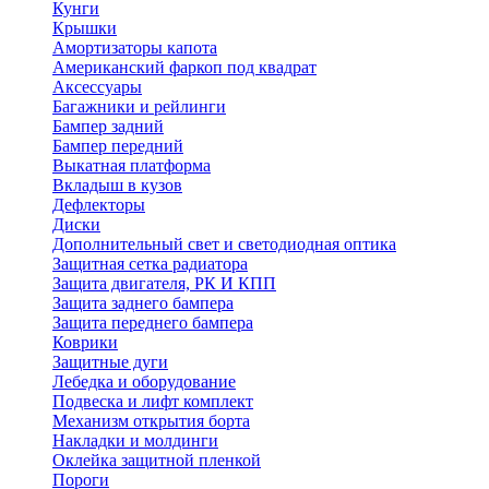
Кунги
Крышки
Амортизаторы капота
Американский фаркоп под квадрат
Аксессуары
Багажники и рейлинги
Бампер задний
Бампер передний
Выкатная платформа
Вкладыш в кузов
Дефлекторы
Диски
Дополнительный свет и светодиодная оптика
Защитная сетка радиатора
Защита двигателя, РК И КПП
Защита заднего бампера
Защита переднего бампера
Коврики
Защитные дуги
Лебедка и оборудование
Подвеска и лифт комплект
Механизм открытия борта
Накладки и молдинги
Оклейка защитной пленкой
Пороги