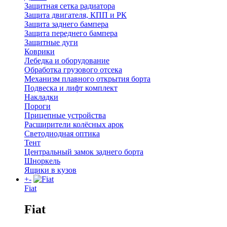
Защитная сетка радиатора
Защита двигателя, КПП и РК
Защита заднего бампера
Защита переднего бампера
Защитные дуги
Коврики
Лебедка и оборудование
Обработка грузового отсека
Механизм плавного открытия борта
Подвеска и лифт комплект
Накладки
Пороги
Прицепные устройства
Расширители колёсных арок
Светодиодная оптика
Тент
Центральный замок заднего борта
Шноркель
Ящики в кузов
+
-
Fiat
Fiat