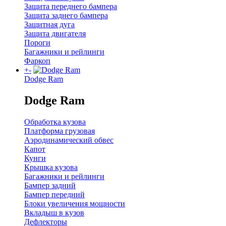
Защита переднего бампера
Защита заднего бампера
Защитная дуга
Защита двигателя
Пороги
Багажники и рейлинги
Фаркоп
+
-
Dodge Ram
Dodge Ram
Обработка кузова
Платформа грузовая
Аэродинамический обвес
Капот
Кунги
Крышка кузова
Багажники и рейлинги
Бампер задний
Бампер передний
Блоки увеличения мощности
Вкладыш в кузов
Дефлекторы