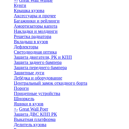
+
-
Great Wall Wingle
Кунги
Крышка кузова
Аксессуары и прочее
Багажники и рейлинги
Амортизаторы капота
Накладки и молдинги
Решетка радиатора
Вкладыш в кузов
Дефлекторы
Светодиодная оптика
Защита двигателя, РК и КПП
Защита заднего бампера
Защита переднего бампера
Защитные дуги
Лебёдка и оборудование
Центральный замок откидного борта
Пороги
Прицепные устройства
Шноркель
Ящики в кузов
+
-
Great Wall Poer
Защита ДВС КПП РК
Выкатная платформа
Делитель кузова