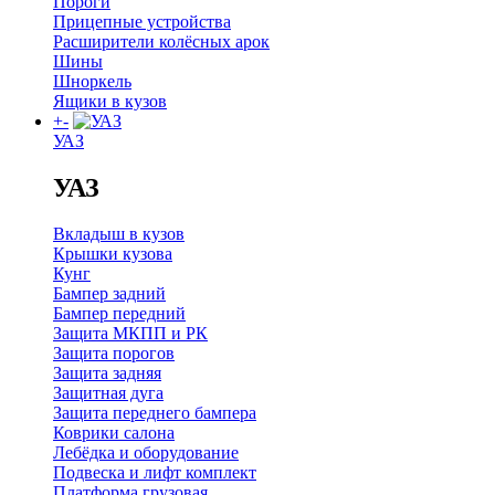
Пороги
Прицепные устройства
Расширители колёсных арок
Шины
Шноркель
Ящики в кузов
+
-
УАЗ
УАЗ
Вкладыш в кузов
Крышки кузова
Кунг
Бампер задний
Бампер передний
Защита МКПП и РК
Защита порогов
Защита задняя
Защитная дуга
Защита переднего бампера
Коврики салона
Лебёдка и оборудование
Подвеска и лифт комплект
Платформа грузовая