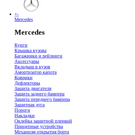
+
-
Mercedes
Mercedes
Кунги
Крышка кузова
Багажники и рейлинги
Аксессуары
Вкладыш в кузов
Амортизатор капота
Коврики
Дефлекторы
Защита двигателя
Защита заднего бампера
Защита переднего бампера
Защитная дуга
Пороги
Накладки
Оклейка защитной пленкой
Прицепные устройства
Механизм открытия борта