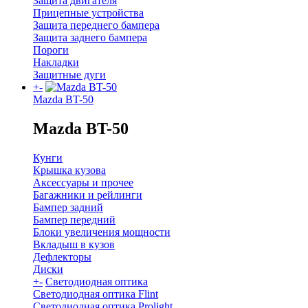
Защита двигателя
Прицепные устройства
Защита переднего бампера
Защита заднего бампера
Пороги
Накладки
Защитные дуги
+
-
Mazda BT-50
Mazda BT-50
Кунги
Крышка кузова
Аксессуары и прочее
Багажники и рейлинги
Бампер задний
Бампер передний
Блоки увеличения мощности
Вкладыш в кузов
Дефлекторы
Диски
+
-
Светодиодная оптика
Светодиодная оптика Flint
Светодиодная оптика Prolight