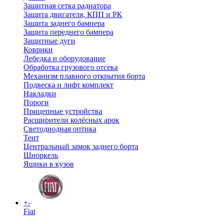
Защитная сетка радиатора
Защита двигателя, КПП и РК
Защита заднего бампера
Защита переднего бампера
Защитные дуги
Коврики
Лебедка и оборудование
Обработка грузового отсека
Механизм плавного открытия борта
Подвеска и лифт комплект
Накладки
Пороги
Прицепные устройства
Расширители колёсных арок
Светодиодная оптика
Тент
Центральный замок заднего борта
Шноркель
Ящики в кузов
+
-
Fiat