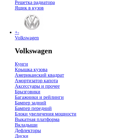
Решетка радиатора
Ящик в кузов
+
-
Volkswagen
Volkswagen
Кунги
Крышка кузова
Американский квадрат
Амортизатор капота
Аксессуары и прочее
Брызговики
Багажники и рейлинги
Бампер задний
Бампер передний
Блоки увеличения мощности
Выкатная платформа
Вкладыши
Дефлекторы
Диски