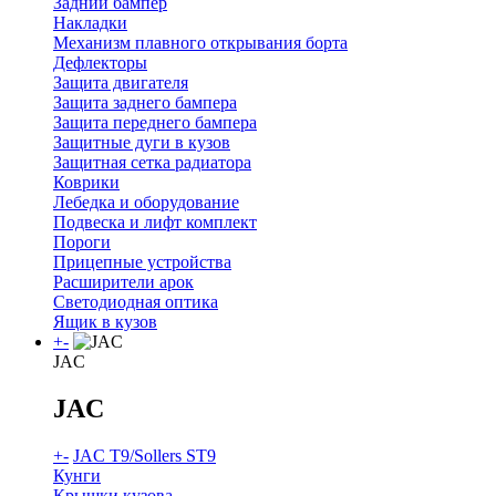
Задний бампер
Накладки
Механизм плавного открывания борта
Дефлекторы
Защита двигателя
Защита заднего бампера
Защита переднего бампера
Защитные дуги в кузов
Защитная сетка радиатора
Коврики
Лебедка и оборудование
Подвеска и лифт комплект
Пороги
Прицепные устройства
Расширители арок
Светодиодная оптика
Ящик в кузов
+
-
JAC
JAC
+
-
JAC T9/Sollers ST9
Кунги
Крышки кузова