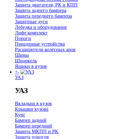
Защита двигателя, РК и КПП
Защита заднего бампера
Защита переднего бампера
Защитные дуги
Лебедка и оборудование
Лифт комплект
Пороги
Прицепные устройства
Расширители колёсных арок
Шины
Шноркель
Ящики в кузов
+
-
УАЗ
УАЗ
Вкладыш в кузов
Крышки кузова
Кунг
Бампер задний
Бампер передний
Защита МКПП и РК
Защита порогов