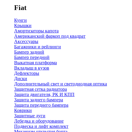
Fiat
Кунги
Крышки
Амортизаторы капота
Американский фаркоп под квадрат
Аксессуары
Багажники и рейлинги
Бампер задний
Бампер передний
Выкатная платформа
Вкладыш в кузов
Дефлекторы
Диски
Дополнительный свет и светодиодная оптика
Защитная сетка радиатора
Защита двигателя, РК И КПП
Защита заднего бампера
Защита переднего бампера
Коврики
Защитные дуги
Лебедка и оборудование
Подвеска и лифт комплект
Механизм открытия борта