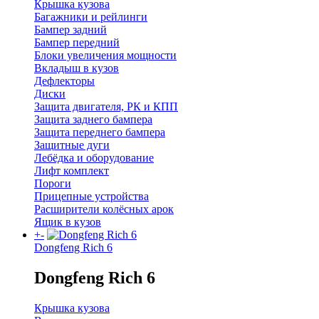
Крышка кузова
Багажники и рейлинги
Бампер задний
Бампер передний
Блоки увеличения мощности
Вкладыш в кузов
Дефлекторы
Диски
Защита двигателя, РК и КПП
Защита заднего бампера
Защита переднего бампера
Защитные дуги
Лебёдка и оборудование
Лифт комплект
Пороги
Прицепные устройства
Расширители колёсных арок
Ящик в кузов
+
-
Dongfeng Rich 6
Dongfeng Rich 6
Крышка кузова