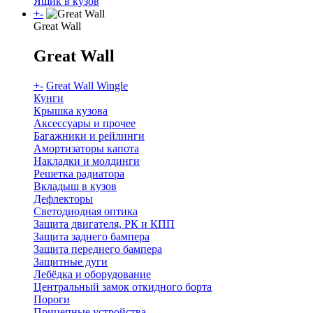
Ящик в кузов
+
-
Great Wall
Great Wall
+
-
Great Wall Wingle
Кунги
Крышка кузова
Аксессуары и прочее
Багажники и рейлинги
Амортизаторы капота
Накладки и молдинги
Решетка радиатора
Вкладыш в кузов
Дефлекторы
Светодиодная оптика
Защита двигателя, РК и КПП
Защита заднего бампера
Защита переднего бампера
Защитные дуги
Лебёдка и оборудование
Центральный замок откидного борта
Пороги
Прицепные устройства