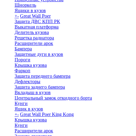
Шноркель
Ящики в кузов
+
-
Great Wall Poer
Защита ДВС КПП РК
Выкатная платформа
Делитель кузова
Решетка радиатора
Расширители арок
Бампера
Защитные дуги в кузов
Пороги
Крышка кузова
Фаркоп
Защита переднего бампера
Дефлекторы
Защита заднего бампера
Вкладыш в кузов
Центральный замок откидного борта
Кунги
Ящик в кузов
+
-
Great Wall Poer King Kong
Крышка кузова
Кунги
Расширители арок