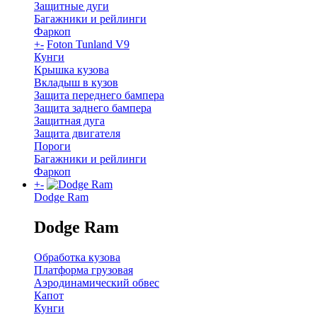
Защитные дуги
Багажники и рейлинги
Фаркоп
+
-
Foton Tunland V9
Кунги
Крышка кузова
Вкладыш в кузов
Защита переднего бампера
Защита заднего бампера
Защитная дуга
Защита двигателя
Пороги
Багажники и рейлинги
Фаркоп
+
-
Dodge Ram
Dodge Ram
Обработка кузова
Платформа грузовая
Аэродинамический обвес
Капот
Кунги