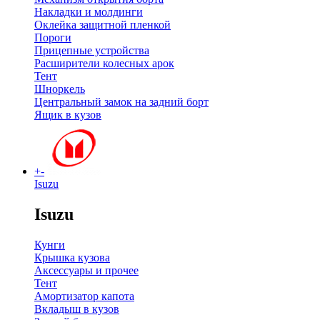
Накладки и молдинги
Оклейка защитной пленкой
Пороги
Прицепные устройства
Расширители колесных арок
Тент
Шноркель
Центральный замок на задний борт
Ящик в кузов
+
-
Isuzu
Isuzu
Кунги
Крышка кузова
Аксессуары и прочее
Тент
Амортизатор капота
Вкладыш в кузов