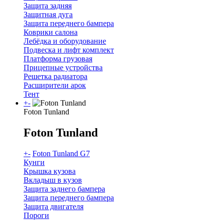
Защита задняя
Защитная дуга
Защита переднего бампера
Коврики салона
Лебёдка и оборудование
Подвеска и лифт комплект
Платформа грузовая
Прицепные устройства
Решетка радиатора
Расширители арок
Тент
+
-
Foton Tunland
Foton Tunland
+
-
Foton Tunland G7
Кунги
Крышка кузова
Вкладыш в кузов
Защита заднего бампера
Защита переднего бампера
Защита двигателя
Пороги