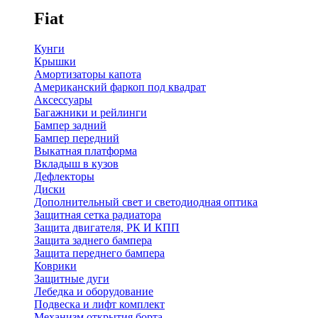
Fiat
Кунги
Крышки
Амортизаторы капота
Американский фаркоп под квадрат
Аксессуары
Багажники и рейлинги
Бампер задний
Бампер передний
Выкатная платформа
Вкладыш в кузов
Дефлекторы
Диски
Дополнительный свет и светодиодная оптика
Защитная сетка радиатора
Защита двигателя, РК И КПП
Защита заднего бампера
Защита переднего бампера
Коврики
Защитные дуги
Лебедка и оборудование
Подвеска и лифт комплект
Механизм открытия борта