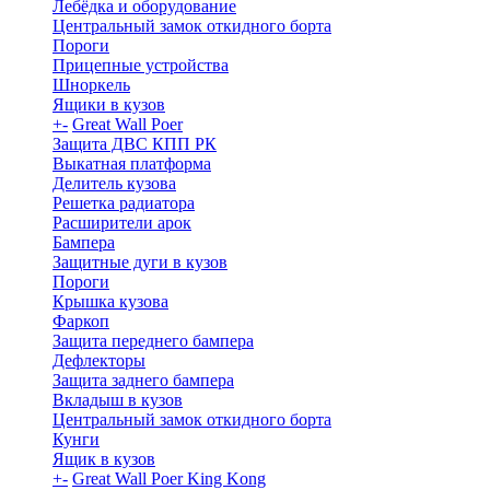
Лебёдка и оборудование
Центральный замок откидного борта
Пороги
Прицепные устройства
Шноркель
Ящики в кузов
+
-
Great Wall Poer
Защита ДВС КПП РК
Выкатная платформа
Делитель кузова
Решетка радиатора
Расширители арок
Бампера
Защитные дуги в кузов
Пороги
Крышка кузова
Фаркоп
Защита переднего бампера
Дефлекторы
Защита заднего бампера
Вкладыш в кузов
Центральный замок откидного борта
Кунги
Ящик в кузов
+
-
Great Wall Poer King Kong