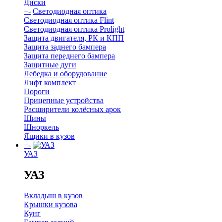
Диски
+
-
Светодиодная оптика
Светодиодная оптика Flint
Светодиодная оптика Prolight
Защита двигателя, РК и КПП
Защита заднего бампера
Защита переднего бампера
Защитные дуги
Лебедка и оборудование
Лифт комплект
Пороги
Прицепные устройства
Расширители колёсных арок
Шины
Шноркель
Ящики в кузов
+
-
УАЗ
УАЗ
Вкладыш в кузов
Крышки кузова
Кунг