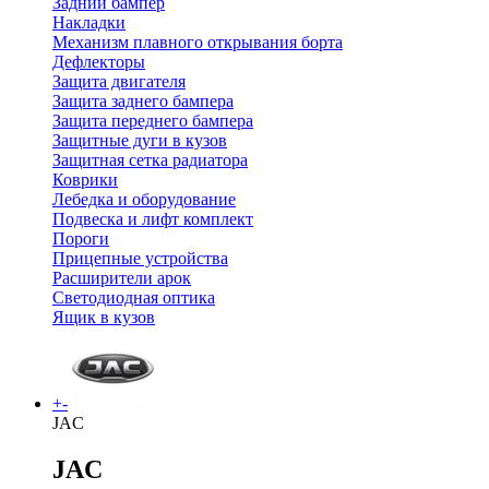
Задний бампер
Накладки
Механизм плавного открывания борта
Дефлекторы
Защита двигателя
Защита заднего бампера
Защита переднего бампера
Защитные дуги в кузов
Защитная сетка радиатора
Коврики
Лебедка и оборудование
Подвеска и лифт комплект
Пороги
Прицепные устройства
Расширители арок
Светодиодная оптика
Ящик в кузов
+
-
JAC
JAC