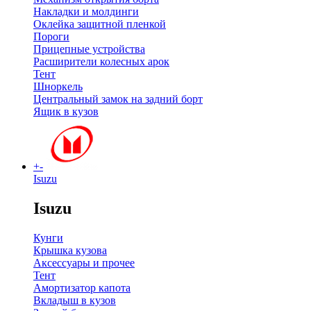
Накладки и молдинги
Оклейка защитной пленкой
Пороги
Прицепные устройства
Расширители колесных арок
Тент
Шноркель
Центральный замок на задний борт
Ящик в кузов
+
-
Isuzu
Isuzu
Кунги
Крышка кузова
Аксессуары и прочее
Тент
Амортизатор капота
Вкладыш в кузов