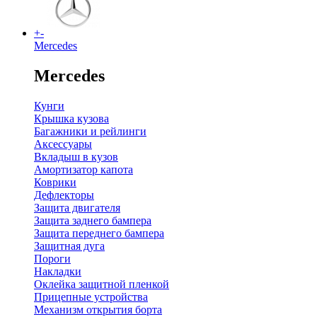
+
-
Mercedes
Mercedes
Кунги
Крышка кузова
Багажники и рейлинги
Аксессуары
Вкладыш в кузов
Амортизатор капота
Коврики
Дефлекторы
Защита двигателя
Защита заднего бампера
Защита переднего бампера
Защитная дуга
Пороги
Накладки
Оклейка защитной пленкой
Прицепные устройства
Механизм открытия борта