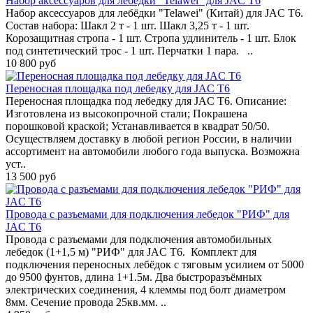
Набор аксессуаров для лебёдки "Telawei" для JAC T6
Набор аксессуаров для лебёдки "Telawei" (Китай) для JAC T6.
Состав набора: Шакл 2 т - 1 шт. Шакл 3,25 т - 1 шт.
Корозащитная стропа - 1 шт. Стропа удлинитель - 1 шт. Блок
под синтетический трос - 1 шт. Перчатки 1 пара. ..
10 800 руб
Переносная площадка под лебедку для JAC T6
Переносная площадка под лебедку для JAC T6. Описание:
Изготовлена из высокопрочной стали; Покрашена
порошковой краской; Устанавливается в квадрат 50/50.
Осуществляем доставку в любой регион России, в наличии
ассортимент на автомобили любого года выпуска. Возможна
уст..
13 500 руб
Провода с разъемами для подключения лебедок "РИФ" для
JAC T6
Провода с разъемами для подключения автомобильных
лебедок (1+1,5 м) "РИФ" для JAC T6. Комплект для
подключения переносных лебёдок с тяговым усилием от 5000
до 9500 фунтов, длина 1+1.5м. Два быстроразъёмных
электрических соединения, 4 клеммы под болт диаметром
8мм. Сечение провода 25кв.мм. ..