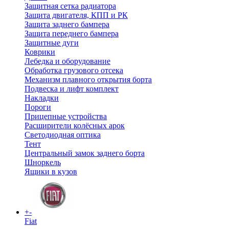
Защитная сетка радиатора
Защита двигателя, КПП и РК
Защита заднего бампера
Защита переднего бампера
Защитные дуги
Коврики
Лебедка и оборудование
Обработка грузового отсека
Механизм плавного открытия борта
Подвеска и лифт комплект
Накладки
Пороги
Прицепные устройства
Расширители колёсных арок
Светодиодная оптика
Тент
Центральный замок заднего борта
Шноркель
Ящики в кузов
+
-
Fiat