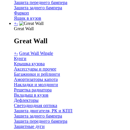
Защита переднего бампера
Защита заднего бампера
Фаркоп
Ящик в кузов
+
-
Great Wall
Great Wall
+
-
Great Wall Wingle
Кунги
Крышка кузова
Аксессуары и прочее
Багажники и рейлинги
Амортизаторы капота
Накладки и молдинги
Решетка радиатора
Вкладыш в кузов
Дефлекторы
Светодиодная оптика
Защита двигателя, РК и КПП
Защита заднего бампера
Защита переднего бампера
Защитные дуги