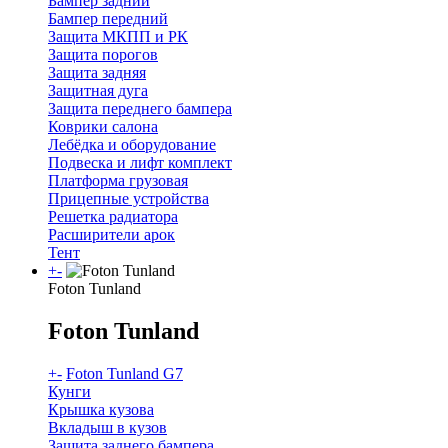
Бампер задний
Бампер передний
Защита МКПП и РК
Защита порогов
Защита задняя
Защитная дуга
Защита переднего бампера
Коврики салона
Лебёдка и оборудование
Подвеска и лифт комплект
Платформа грузовая
Прицепные устройства
Решетка радиатора
Расширители арок
Тент
+
-
Foton Tunland
Foton Tunland
+
-
Foton Tunland G7
Кунги
Крышка кузова
Вкладыш в кузов
Защита заднего бампера