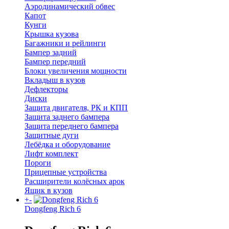
Аэродинамический обвес
Капот
Кунги
Крышка кузова
Багажники и рейлинги
Бампер задний
Бампер передний
Блоки увеличения мощности
Вкладыш в кузов
Дефлекторы
Диски
Защита двигателя, РК и КПП
Защита заднего бампера
Защита переднего бампера
Защитные дуги
Лебёдка и оборудование
Лифт комплект
Пороги
Прицепные устройства
Расширители колёсных арок
Ящик в кузов
+
-
Dongfeng Rich 6