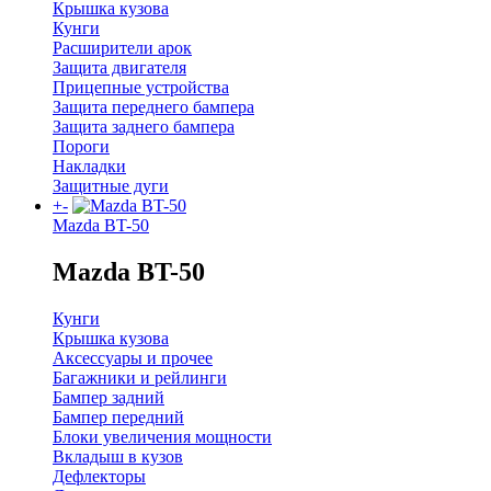
Крышка кузова
Кунги
Расширители арок
Защита двигателя
Прицепные устройства
Защита переднего бампера
Защита заднего бампера
Пороги
Накладки
Защитные дуги
+
-
Mazda BT-50
Mazda BT-50
Кунги
Крышка кузова
Аксессуары и прочее
Багажники и рейлинги
Бампер задний
Бампер передний
Блоки увеличения мощности
Вкладыш в кузов
Дефлекторы