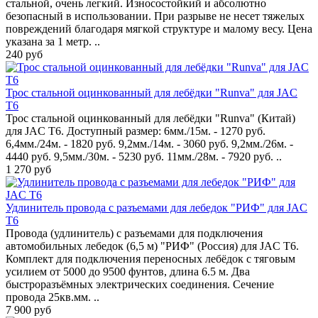
стальной, очень легкий. Износостойкий и абсолютно
безопасный в использовании. При разрыве не несет тяжелых
повреждений благодаря мягкой структуре и малому весу. Цена
указана за 1 метр. ..
240 руб
Трос стальной оцинкованный для лебёдки "Runva" для JAC
T6
Трос стальной оцинкованный для лебёдки "Runva" (Китай)
для JAC T6. Доступный размер: 6мм./15м. - 1270 руб.
6,4мм./24м. - 1820 руб. 9,2мм./14м. - 3060 руб. 9,2мм./26м. -
4440 руб. 9,5мм./30м. - 5230 руб. 11мм./28м. - 7920 руб. ..
1 270 руб
Удлинитель провода с разъемами для лебедок "РИФ" для JAC
T6
Провода (удлинитель) с разъемами для подключения
автомобильных лебедок (6,5 м) "РИФ" (Россия) для JAC T6.
Комплект для подключения переносных лебёдок с тяговым
усилием от 5000 до 9500 фунтов, длина 6.5 м. Два
быстроразъёмных электрических соединения. Сечение
провода 25кв.мм. ..
7 900 руб