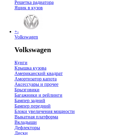
Решетка радиатора
Ящик в кузов
+
-
Volkswagen
Volkswagen
Кунги
Крышка кузова
Американский квадрат
Амортизатор капота
Аксессуары и прочее
Брызговики
Багажники и рейлинги
Бампер задний
Бампер передний
Блоки увеличения мощности
Выкатная платформа
Вкладыши
Дефлекторы
Диски