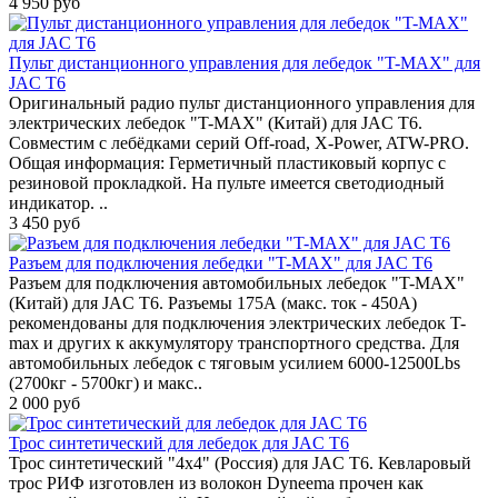
4 950 руб
Пульт дистанционного управления для лебедок "T-MAX" для
JAC T6
Оригинальный радио пульт дистанционного управления для
электрических лебедок "T-MAX" (Китай) для JAC T6.
Совместим с лебёдками серий Off-road, X-Power, ATW-PRO.
Общая информация: Герметичный пластиковый корпус с
резиновой прокладкой. На пульте имеется светодиодный
индикатор. ..
3 450 руб
Разъем для подключения лебедки "T-MAX" для JAC T6
Разъем для подключения автомобильных лебедок "T-MAX"
(Китай) для JAC T6. Разъемы 175А (макс. ток - 450А)
рекомендованы для подключения электрических лебедок T-
max и других к аккумулятору транспортного средства. Для
автомобильных лебедок с тяговым усилием 6000-12500Lbs
(2700кг - 5700кг) и макс..
2 000 руб
Трос синтетический для лебедок для JAC T6
Трос синтетический "4x4" (Россия) для JAC T6. Кевларовый
трос РИФ изготовлен из волокон Dyneema прочен как