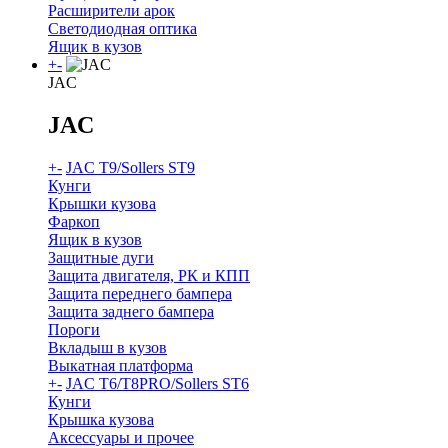
Расширители арок
Светодиодная оптика
Ящик в кузов
+
-
JAC
JAC
+
-
JAC T9/Sollers ST9
Кунги
Крышки кузова
Фаркоп
Ящик в кузов
Защитные дуги
Защита двигателя, РК и КПП
Защита переднего бампера
Защита заднего бампера
Пороги
Вкладыш в кузов
Выкатная платформа
+
-
JAC T6/T8PRO/Sollers ST6
Кунги
Крышка кузова
Аксессуары и прочее