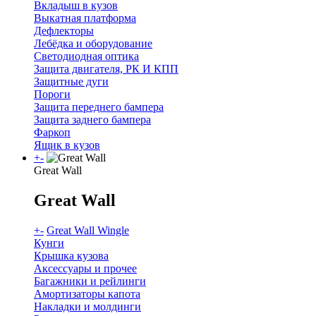
Вкладыш в кузов
Выкатная платформа
Дефлекторы
Лебёдка и оборудование
Светодиодная оптика
Защита двигателя, РК И КПП
Защитные дуги
Пороги
Защита переднего бампера
Защита заднего бампера
Фаркоп
Ящик в кузов
+
-
Great Wall
Great Wall
+
-
Great Wall Wingle
Кунги
Крышка кузова
Аксессуары и прочее
Багажники и рейлинги
Амортизаторы капота
Накладки и молдинги