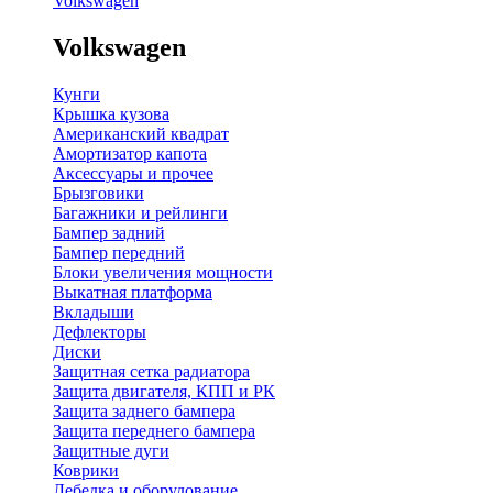
Volkswagen
Volkswagen
Кунги
Крышка кузова
Американский квадрат
Амортизатор капота
Аксессуары и прочее
Брызговики
Багажники и рейлинги
Бампер задний
Бампер передний
Блоки увеличения мощности
Выкатная платформа
Вкладыши
Дефлекторы
Диски
Защитная сетка радиатора
Защита двигателя, КПП и РК
Защита заднего бампера
Защита переднего бампера
Защитные дуги
Коврики
Лебедка и оборудование