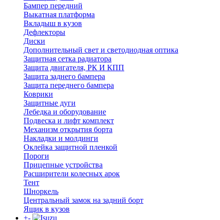
Бампер передний
Выкатная платформа
Вкладыш в кузов
Дефлекторы
Диски
Дополнительный свет и светодиодная оптика
Защитная сетка радиатора
Защита двигателя, РК И КПП
Защита заднего бампера
Защита переднего бампера
Коврики
Защитные дуги
Лебедка и оборудование
Подвеска и лифт комплект
Механизм открытия борта
Накладки и молдинги
Оклейка защитной пленкой
Пороги
Прицепные устройства
Расширители колесных арок
Тент
Шноркель
Центральный замок на задний борт
Ящик в кузов
+
-