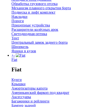
Обработка грузового отсека
Механизм плавного открытия борта
Подвеска и лифт комплект
Накладки
Пороги
Прицепные устройства
Расширители колёсных арок
Светодиодная оптика
Тент
Центральный замок заднего борта
Шноркель
Ящики в кузов
+
-
Fiat
Fiat
Кунги
Крышки
Амортизаторы капота
Американский фаркоп под квадрат
Аксессуары
Багажники и рейлинги
Бампер задний