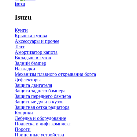
Isuzu
Isuzu
Кунги
Крышка кузова
Аксессуары и прочее
Тент
Амортизатор капота
Вкладыш в кузов
Задний бампер
Накладки
Механизм плавного открывания борта
Дефлекторы
Защита двигателя
Защита заднего бампера
Защита переднего бампера
Защитные дуги в кузов
Защитная сетка радиатора
Коврики
Лебедка и оборудование
Подвеска и лифт комплект
Пороги
Прицепные устройства