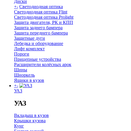
Диски
+
-
Светодиодная оптика
Светодиодная оптика Flint
Светодиодная оптика Prolight
Защита двигателя, РК и КПП
Защита заднего бампера
Защита переднего бампера
Защитные дуги
Лебедка и оборудование
Лифт комплект
Пороги
Прицепные устройства
Расширители колёсных арок
Шины
Шноркель
Ящики в кузов
+
-
УАЗ
УАЗ
Вкладыш в кузов
Крышки кузова
Кунг