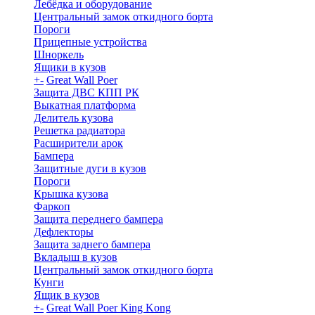
Лебёдка и оборудование
Центральный замок откидного борта
Пороги
Прицепные устройства
Шноркель
Ящики в кузов
+
-
Great Wall Poer
Защита ДВС КПП РК
Выкатная платформа
Делитель кузова
Решетка радиатора
Расширители арок
Бампера
Защитные дуги в кузов
Пороги
Крышка кузова
Фаркоп
Защита переднего бампера
Дефлекторы
Защита заднего бампера
Вкладыш в кузов
Центральный замок откидного борта
Кунги
Ящик в кузов
+
-
Great Wall Poer King Kong