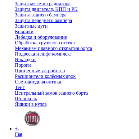
Защитная сетка радиатора
Защита двигателя, КПП и РК
Защита заднего бампера
Защита переднего бампера
Защитные дуги
Коврики
Лебедка и оборудование
Обработка грузового отсека
Механизм плавного открытия борта
Подвеска и лифт комплект
Накладки
Пороги
Прицепные устройства
Расширители колёсных арок
Светодиодная оптика
Тент
Центральный замок заднего борта
Шноркель
Ящики в кузов
+
-
Fiat