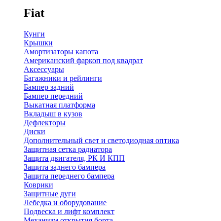
Fiat
Кунги
Крышки
Амортизаторы капота
Американский фаркоп под квадрат
Аксессуары
Багажники и рейлинги
Бампер задний
Бампер передний
Выкатная платформа
Вкладыш в кузов
Дефлекторы
Диски
Дополнительный свет и светодиодная оптика
Защитная сетка радиатора
Защита двигателя, РК И КПП
Защита заднего бампера
Защита переднего бампера
Коврики
Защитные дуги
Лебедка и оборудование
Подвеска и лифт комплект
Механизм открытия борта