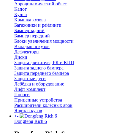
Аэродинамический обвес
Капот
Кунги
Крышка кузова
Багажники и рейлинги
Бампер задний
Бампер передний
Блоки увеличения мощности
Вкладыш в кузов
Дефлекторы
Диски
Защита двигателя, РК и КПП
Защита заднего бампера
Защита переднего бампера
Защитные дуги
Лебёдка и оборудование
Лифт комплект
Пороги
Прицепные устройства
Расширители колёсных арок
Ящик в кузов
+
-
Dongfeng Rich 6