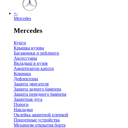
+
-
Mercedes
Mercedes
Кунги
Крышка кузова
Багажники и рейлинги
Аксессуары
Вкладыш в кузов
Амортизатор капота
Коврики
Дефлекторы
Защита двигателя
Защита заднего бампера
Защита переднего бампера
Защитная дуга
Пороги
Накладки
Оклейка защитной пленкой
Прицепные устройства
Механизм открытия борта