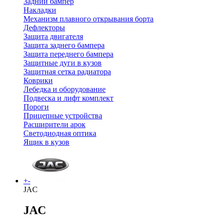
Задний бампер
Накладки
Механизм плавного открывания борта
Дефлекторы
Защита двигателя
Защита заднего бампера
Защита переднего бампера
Защитные дуги в кузов
Защитная сетка радиатора
Коврики
Лебедка и оборудование
Подвеска и лифт комплект
Пороги
Прицепные устройства
Расширители арок
Светодиодная оптика
Ящик в кузов
+
-
JAC
JAC