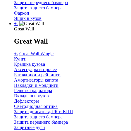
Защита переднего бампера
Защита заднего бампера
Фаркоп
Ящик в кузов
+
-
Great Wall
Great Wall
+
-
Great Wall Wingle
Кунги
Крышка кузова
Аксессуары и прочее
Багажники и рейлинги
Амортизаторы капота
Накладки и молдинги
Решетка радиатора
Вкладыш в кузов
Дефлекторы
Светодиодная оптика
Защита двигателя, РК и КПП
Защита заднего бампера
Защита переднего бампера
Защитные дуги