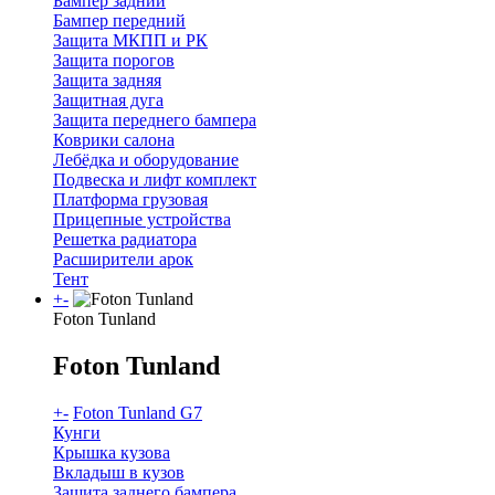
Бампер задний
Бампер передний
Защита МКПП и РК
Защита порогов
Защита задняя
Защитная дуга
Защита переднего бампера
Коврики салона
Лебёдка и оборудование
Подвеска и лифт комплект
Платформа грузовая
Прицепные устройства
Решетка радиатора
Расширители арок
Тент
+
-
Foton Tunland
Foton Tunland
+
-
Foton Tunland G7
Кунги
Крышка кузова
Вкладыш в кузов
Защита заднего бампера