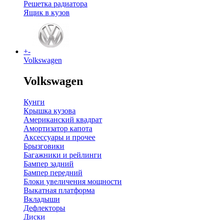
Решетка радиатора
Ящик в кузов
+
-
Volkswagen
Volkswagen
Кунги
Крышка кузова
Американский квадрат
Амортизатор капота
Аксессуары и прочее
Брызговики
Багажники и рейлинги
Бампер задний
Бампер передний
Блоки увеличения мощности
Выкатная платформа
Вкладыши
Дефлекторы
Диски