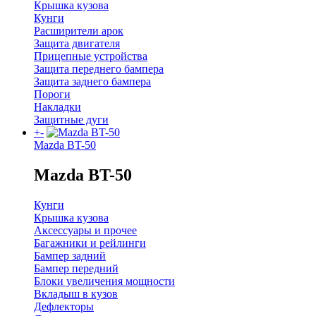
Крышка кузова
Кунги
Расширители арок
Защита двигателя
Прицепные устройства
Защита переднего бампера
Защита заднего бампера
Пороги
Накладки
Защитные дуги
+
-
Mazda BT-50
Mazda BT-50
Кунги
Крышка кузова
Аксессуары и прочее
Багажники и рейлинги
Бампер задний
Бампер передний
Блоки увеличения мощности
Вкладыш в кузов
Дефлекторы