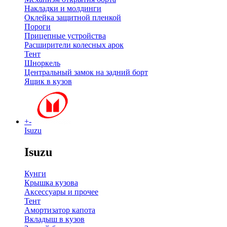
Накладки и молдинги
Оклейка защитной пленкой
Пороги
Прицепные устройства
Расширители колесных арок
Тент
Шноркель
Центральный замок на задний борт
Ящик в кузов
+
-
Isuzu
Isuzu
Кунги
Крышка кузова
Аксессуары и прочее
Тент
Амортизатор капота
Вкладыш в кузов