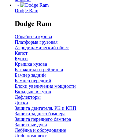
+
-
Dodge Ram
Dodge Ram
Обработка кузова
Платформа грузовая
Аэродинамический обвес
Капот
Кунги
Крышка кузова
Багажники и рейлинги
Бампер задний
Бампер передний
Блоки увеличения мощности
Вкладыш в кузов
Дефлекторы
Диски
Защита двигателя, РК и КПП
Защита заднего бампера
Защита переднего бампера
Защитные дуги
Лебёдка и оборудование
Лифт комплект