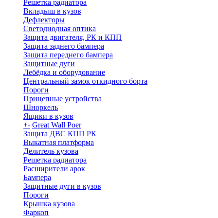
Решетка радиатора
Вкладыш в кузов
Дефлекторы
Светодиодная оптика
Защита двигателя, РК и КПП
Защита заднего бампера
Защита переднего бампера
Защитные дуги
Лебёдка и оборудование
Центральный замок откидного борта
Пороги
Прицепные устройства
Шноркель
Ящики в кузов
+
-
Great Wall Poer
Защита ДВС КПП РК
Выкатная платформа
Делитель кузова
Решетка радиатора
Расширители арок
Бампера
Защитные дуги в кузов
Пороги
Крышка кузова
Фаркоп