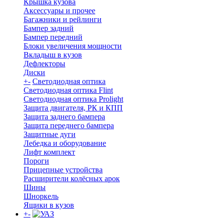
Крышка кузова
Аксессуары и прочее
Багажники и рейлинги
Бампер задний
Бампер передний
Блоки увеличения мощности
Вкладыш в кузов
Дефлекторы
Диски
+
-
Светодиодная оптика
Светодиодная оптика Flint
Светодиодная оптика Prolight
Защита двигателя, РК и КПП
Защита заднего бампера
Защита переднего бампера
Защитные дуги
Лебедка и оборудование
Лифт комплект
Пороги
Прицепные устройства
Расширители колёсных арок
Шины
Шноркель
Ящики в кузов
+
-