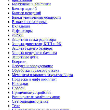
Багажники и рейлинги
Бампер задний
Бампер передний
Блоки увеличения мощности
Выкатная платформа
Вкладыши
Дефлекторы
Диски
Защитная сетка радиатора
Защита двигателя, КПП и РК
Защита заднего бампера
Защита переднего бампера
Защитные дуги
Коврики
Лебедка и оборудование
Обработка грузового отсека
Механизм плавного открытия борта
Подвеска и лифт комплект
Накладки
Пороги
Прицепные устройства
Расширители колёсных арок
Светодиодная оптика
Тент