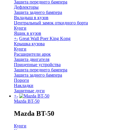
Защита переднего бампера
Дефлекторы
Защита заднего бампера
Вкладыш в кузов
Центральный замок откидного борта
Кунги
Ящик в кузов
+
-
Great Wall Poer King Kong
Крышка кузова
Кунги
Расширители арок
Защита двигателя
Прицепные устройства
Защита переднего бампера
Защита заднего бампера
Пороги
Накладки
Защитные дуги
+
-
Mazda BT-50
Mazda BT-50
Кунги