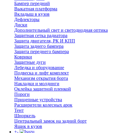
Бампер передний
Выкатная платформа
Вкладыш в кузов
Дефлекторы
Диски
Дополнительный свет и светодиодная оптика
Защитная сетка радиатора
Защита двигателя, РК И КПП
Защита заднего бампера
Защита переднего бампера
Коврики
Защитные дуги
Лебедка и оборудование
Подвеска и лифт комплект
Механизм открытия борта
Накладки и молдинги
Оклейка защитной пленкой
Пороги
Прицепные устройства
Расширители колесных арок
Тент
Шноркель
Центральный замок на задний борт
Ящик в кузов
+
-