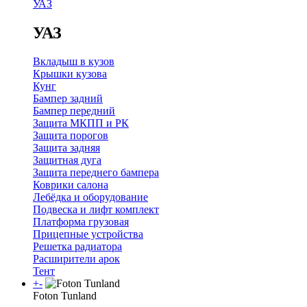
УАЗ
УАЗ
Вкладыш в кузов
Крышки кузова
Кунг
Бампер задний
Бампер передний
Защита МКПП и РК
Защита порогов
Защита задняя
Защитная дуга
Защита переднего бампера
Коврики салона
Лебёдка и оборудование
Подвеска и лифт комплект
Платформа грузовая
Прицепные устройства
Решетка радиатора
Расширители арок
Тент
+
-
Foton Tunland