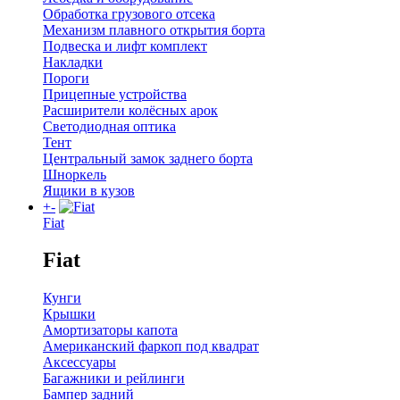
Обработка грузового отсека
Механизм плавного открытия борта
Подвеска и лифт комплект
Накладки
Пороги
Прицепные устройства
Расширители колёсных арок
Светодиодная оптика
Тент
Центральный замок заднего борта
Шноркель
Ящики в кузов
+
-
Fiat
Fiat
Кунги
Крышки
Амортизаторы капота
Американский фаркоп под квадрат
Аксессуары
Багажники и рейлинги
Бампер задний