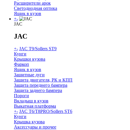
Расширители арок
Светодиодная оптика
Ящик в кузов
+
-
JAC
JAC
+
-
JAC T9/Sollers ST9
Кунги
Крышки кузова
Фаркоп
Ящик в кузов
Защитные дуги
Защита двигателя, РК и КПП
Защита переднего бампера
Защита заднего бампера
Пороги
Вкладыш в кузов
Выкатная платформа
+
-
JAC T6/T8PRO/Sollers ST6
Кунги
Крышка кузова
Аксессуары и прочее