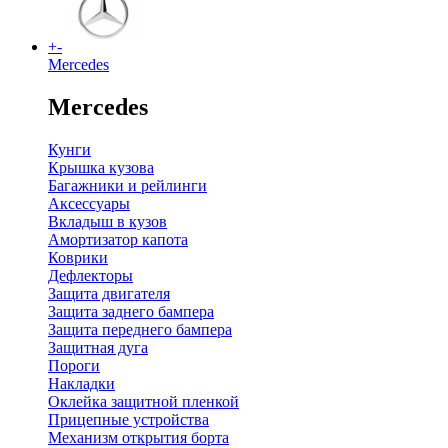
+
-
Mercedes
Mercedes
Кунги
Крышка кузова
Багажники и рейлинги
Аксессуары
Вкладыш в кузов
Амортизатор капота
Коврики
Дефлекторы
Защита двигателя
Защита заднего бампера
Защита переднего бампера
Защитная дуга
Пороги
Накладки
Оклейка защитной пленкой
Прицепные устройства
Механизм открытия борта