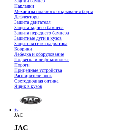
Задний бампер
Накладки
Механизм плавного открывания борта
Дефлекторы
Защита двигателя
Защита заднего бампера
Защита переднего бампера
Защитные дуги в кузов
Защитная сетка радиатора
Коврики
Лебедка и оборудование
Подвеска и лифт комплект
Пороги
Прицепные устройства
Расширители арок
Светодиодная оптика
Ящик в кузов
+
-
JAC
JAC