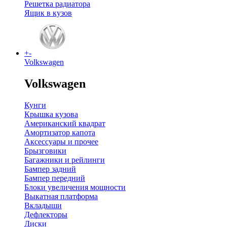
Решетка радиатора
Ящик в кузов
+
-
Volkswagen
Volkswagen
Кунги
Крышка кузова
Американский квадрат
Амортизатор капота
Аксессуары и прочее
Брызговики
Багажники и рейлинги
Бампер задний
Бампер передний
Блоки увеличения мощности
Выкатная платформа
Вкладыши
Дефлекторы
Диски