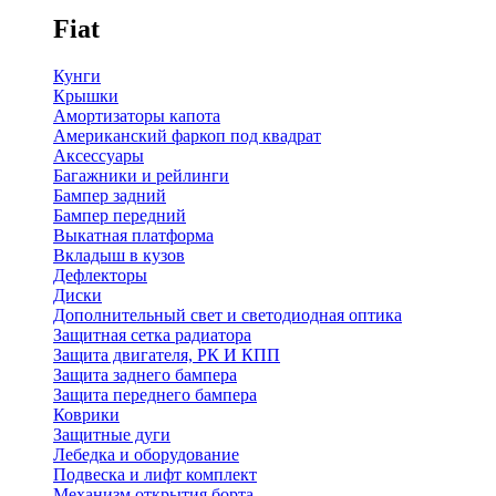
Fiat
Кунги
Крышки
Амортизаторы капота
Американский фаркоп под квадрат
Аксессуары
Багажники и рейлинги
Бампер задний
Бампер передний
Выкатная платформа
Вкладыш в кузов
Дефлекторы
Диски
Дополнительный свет и светодиодная оптика
Защитная сетка радиатора
Защита двигателя, РК И КПП
Защита заднего бампера
Защита переднего бампера
Коврики
Защитные дуги
Лебедка и оборудование
Подвеска и лифт комплект
Механизм открытия борта