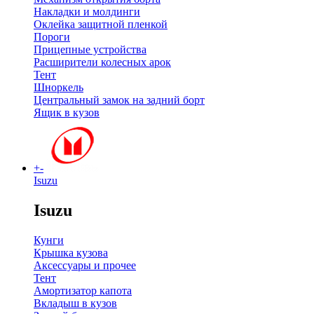
Накладки и молдинги
Оклейка защитной пленкой
Пороги
Прицепные устройства
Расширители колесных арок
Тент
Шноркель
Центральный замок на задний борт
Ящик в кузов
+
-
Isuzu
Isuzu
Кунги
Крышка кузова
Аксессуары и прочее
Тент
Амортизатор капота
Вкладыш в кузов