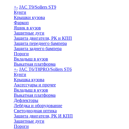
+
-
JAC T9/Sollers ST9
Кунги
Крышки кузова
Фаркоп
Ящик в кузов
Защитные дуги
Защита двигателя, РК и КПП
Защита переднего бампера
Защита заднего бампера
Пороги
Вкладыш в кузов
Выкатная платформа
+
-
JAC T6/T8PRO/Sollers ST6
Кунги
Крышка кузова
Аксессуары и прочее
Вкладыш в кузов
Выкатная платформа
Дефлекторы
Лебёдка и оборудование
Светодиодная оптика
Защита двигателя, РК И КПП
Защитные дуги
Пороги