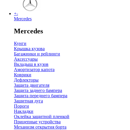
+
-
Mercedes
Mercedes
Кунги
Крышка кузова
Багажники и рейлинги
Аксессуары
Вкладыш в кузов
Амортизатор капота
Коврики
Дефлекторы
Защита двигателя
Защита заднего бампера
Защита переднего бампера
Защитная дуга
Пороги
Накладки
Оклейка защитной пленкой
Прицепные устройства
Механизм открытия борта