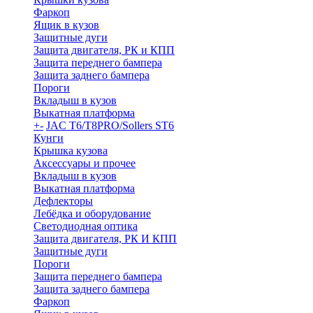
Фаркоп
Ящик в кузов
Защитные дуги
Защита двигателя, РК и КПП
Защита переднего бампера
Защита заднего бампера
Пороги
Вкладыш в кузов
Выкатная платформа
+
-
JAC T6/T8PRO/Sollers ST6
Кунги
Крышка кузова
Аксессуары и прочее
Вкладыш в кузов
Выкатная платформа
Дефлекторы
Лебёдка и оборудование
Светодиодная оптика
Защита двигателя, РК И КПП
Защитные дуги
Пороги
Защита переднего бампера
Защита заднего бампера
Фаркоп