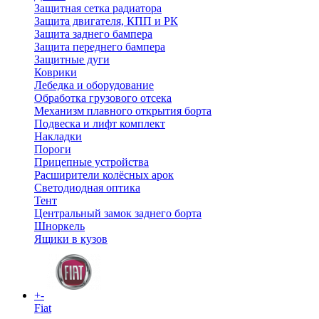
Защитная сетка радиатора
Защита двигателя, КПП и РК
Защита заднего бампера
Защита переднего бампера
Защитные дуги
Коврики
Лебедка и оборудование
Обработка грузового отсека
Механизм плавного открытия борта
Подвеска и лифт комплект
Накладки
Пороги
Прицепные устройства
Расширители колёсных арок
Светодиодная оптика
Тент
Центральный замок заднего борта
Шноркель
Ящики в кузов
+
-
Fiat