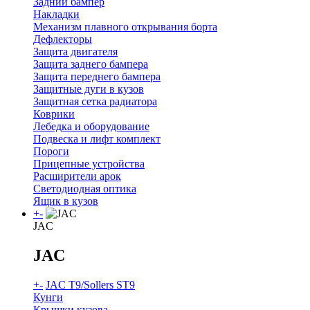
Задний бампер
Накладки
Механизм плавного открывания борта
Дефлекторы
Защита двигателя
Защита заднего бампера
Защита переднего бампера
Защитные дуги в кузов
Защитная сетка радиатора
Коврики
Лебедка и оборудование
Подвеска и лифт комплект
Пороги
Прицепные устройства
Расширители арок
Светодиодная оптика
Ящик в кузов
+
-
JAC
JAC
+
-
JAC T9/Sollers ST9
Кунги
Крышки кузова