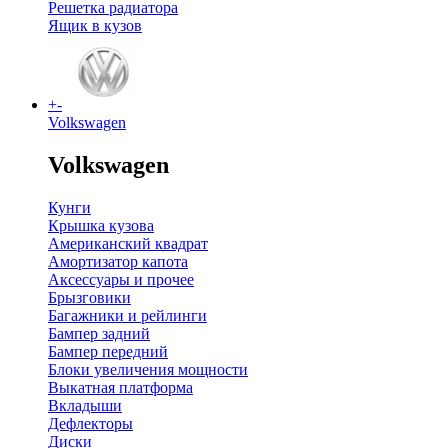
Решетка радиатора
Ящик в кузов
+
-
Volkswagen
Volkswagen
Кунги
Крышка кузова
Американский квадрат
Амортизатор капота
Аксессуары и прочее
Брызговики
Багажники и рейлинги
Бампер задний
Бампер передний
Блоки увеличения мощности
Выкатная платформа
Вкладыши
Дефлекторы
Диски