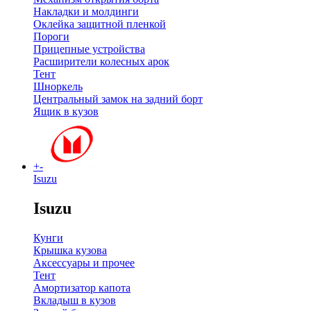
Накладки и молдинги
Оклейка защитной пленкой
Пороги
Прицепные устройства
Расширители колесных арок
Тент
Шноркель
Центральный замок на задний борт
Ящик в кузов
+
-
Isuzu
Isuzu
Кунги
Крышка кузова
Аксессуары и прочее
Тент
Амортизатор капота
Вкладыш в кузов