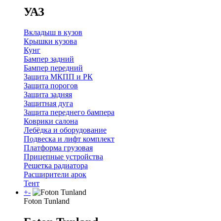
УАЗ
Вкладыш в кузов
Крышки кузова
Кунг
Бампер задний
Бампер передний
Защита МКПП и РК
Защита порогов
Защита задняя
Защитная дуга
Защита переднего бампера
Коврики салона
Лебёдка и оборудование
Подвеска и лифт комплект
Платформа грузовая
Прицепные устройства
Решетка радиатора
Расширители арок
Тент
+
-
Foton Tunland