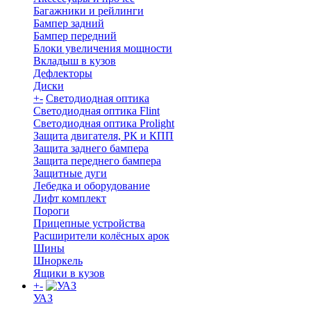
Багажники и рейлинги
Бампер задний
Бампер передний
Блоки увеличения мощности
Вкладыш в кузов
Дефлекторы
Диски
+
-
Светодиодная оптика
Светодиодная оптика Flint
Светодиодная оптика Prolight
Защита двигателя, РК и КПП
Защита заднего бампера
Защита переднего бампера
Защитные дуги
Лебедка и оборудование
Лифт комплект
Пороги
Прицепные устройства
Расширители колёсных арок
Шины
Шноркель
Ящики в кузов
+
-
УАЗ