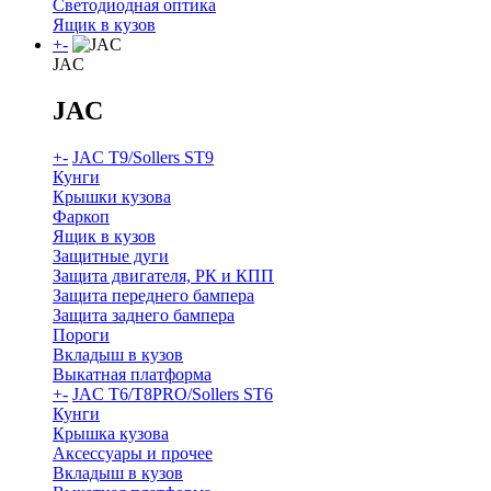
Светодиодная оптика
Ящик в кузов
+
-
JAC
JAC
+
-
JAC T9/Sollers ST9
Кунги
Крышки кузова
Фаркоп
Ящик в кузов
Защитные дуги
Защита двигателя, РК и КПП
Защита переднего бампера
Защита заднего бампера
Пороги
Вкладыш в кузов
Выкатная платформа
+
-
JAC T6/T8PRO/Sollers ST6
Кунги
Крышка кузова
Аксессуары и прочее
Вкладыш в кузов