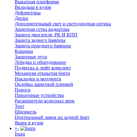
Выкатная платформа
Вкладыш в кузов
Дефлекторы
Диски
Дополнительный свет и светодиодная оптика
Защитная сетка радиатора
Защита двигателя, РК И КПП
Защита заднего бампера
Защита переднего бампера
Коврики
Защитные дуги
Лебедка и оборудование
Подвеска и лифт комплект
Механизм открытия борта
Накладки и молдинги
Оклейка защитной пленкой
Пороги
Прицепные устройства
Расширители колесных арок
Тент
Шноркель
Центральный замок на задний борт
Ящик в кузов
+
-
Isuzu