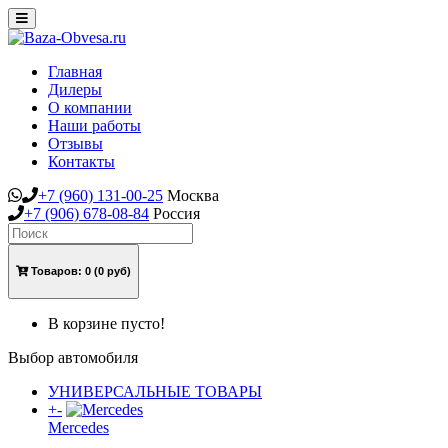
Toggle
navigation
Главная
Дилеры
О компании
Наши работы
Отзывы
Контакты
+7
(960)
131-00-25
Москва
+7
(906)
678-08-84
Россия
Товаров:
0
(0 руб)
В корзине пусто!
Выбор автомобиля
УНИВЕРСАЛЬНЫЕ ТОВАРЫ
+
-
Mercedes