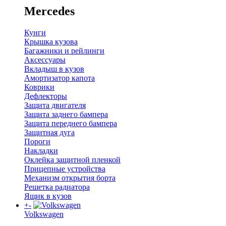
Mercedes
Кунги
Крышка кузова
Багажники и рейлинги
Аксессуары
Вкладыш в кузов
Амортизатор капота
Коврики
Дефлекторы
Защита двигателя
Защита заднего бампера
Защита переднего бампера
Защитная дуга
Пороги
Накладки
Оклейка защитной пленкой
Прицепные устройства
Механизм открытия борта
Решетка радиатора
Ящик в кузов
+
-
Volkswagen