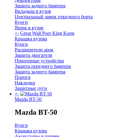
Дефлекторы
Защита заднего бампера
Вкладыш в кузов
Центральный замок откидного борта
Кунги
Ящик в кузов
+
-
Great Wall Poer King Kong
Крышка кузова
Кунги
Расширители арок
Защита двигателя
Прицепные устройства
Защита переднего бампера
Защита заднего бампера
Пороги
Накладки
Защитные дуги
+
-
Mazda BT-50
Mazda BT-50
Кунги
Крышка кузова
Аксессуары и прочее