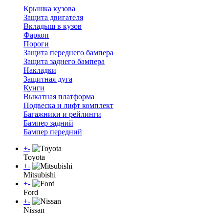
Крышка кузова
Защита двигателя
Вкладыш в кузов
Фаркоп
Пороги
Защита переднего бампера
Защита заднего бампера
Накладки
Защитная дуга
Кунги
Выкатная платформа
Подвеска и лифт комплект
Багажники и рейлинги
Бампер задний
Бампер передний
+
-
Toyota
+
-
Mitsubishi
+
-
Ford
+
-
Nissan