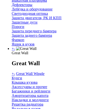
Выкатная платформа
Дефлекторы
Лебёдка и оборудование
Светодиодная оптика
Защита двигателя, РК И КПП
Защитные дуги
Пороги
Защита переднего бампера
Защита заднего бампера
Фаркоп
Ящик в кузов
+
-
Great Wall
Great Wall
+
-
Great Wall Wingle
Кунги
Крышка кузова
Аксессуары и прочее
Багажники и рейлинги
Амортизаторы капота
Накладки и молдинги
Решетка радиатора
Вкладыш в кузов