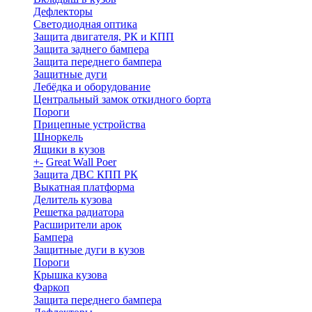
Дефлекторы
Светодиодная оптика
Защита двигателя, РК и КПП
Защита заднего бампера
Защита переднего бампера
Защитные дуги
Лебёдка и оборудование
Центральный замок откидного борта
Пороги
Прицепные устройства
Шноркель
Ящики в кузов
+
-
Great Wall Poer
Защита ДВС КПП РК
Выкатная платформа
Делитель кузова
Решетка радиатора
Расширители арок
Бампера
Защитные дуги в кузов
Пороги
Крышка кузова
Фаркоп
Защита переднего бампера