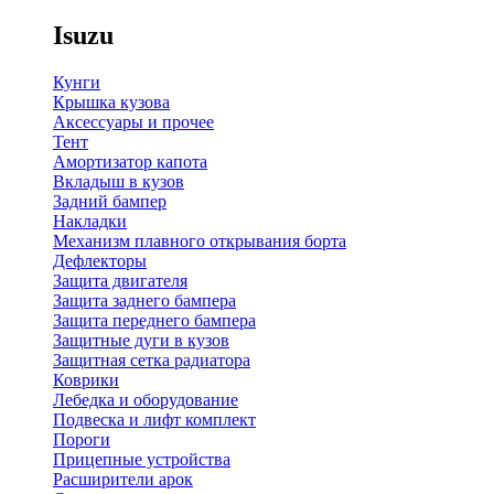
Isuzu
Кунги
Крышка кузова
Аксессуары и прочее
Тент
Амортизатор капота
Вкладыш в кузов
Задний бампер
Накладки
Механизм плавного открывания борта
Дефлекторы
Защита двигателя
Защита заднего бампера
Защита переднего бампера
Защитные дуги в кузов
Защитная сетка радиатора
Коврики
Лебедка и оборудование
Подвеска и лифт комплект
Пороги
Прицепные устройства
Расширители арок