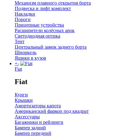
Механизм плавного открытия борта
Подвеска и лифт комплект
Накладки
Пороги
Прицепные устройства
Расширители колёсных арок
Светодиодная оптика
Тент
Центральный замок заднего борта
Шноркель
Ящики в кузов
+
-
Fiat
Fiat
Кунги
Крышки
Амортизаторы капота
Американский фаркоп под квадрат
Аксессуары
Багажники и рейлинги
Бампер задний
Бампер передний