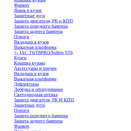
Фаркоп
Ящик в кузов
Защитные дуги
Защита двигателя, РК и КПП
Защита переднего бампера
Защита заднего бампера
Пороги
Вкладыш в кузов
Выкатная платформа
+
-
JAC T6/T8PRO/Sollers ST6
Кунги
Крышка кузова
Аксессуары и прочее
Вкладыш в кузов
Выкатная платформа
Дефлекторы
Лебёдка и оборудование
Светодиодная оптика
Защита двигателя, РК И КПП
Защитные дуги
Пороги
Защита переднего бампера
Защита заднего бампера
Фаркоп