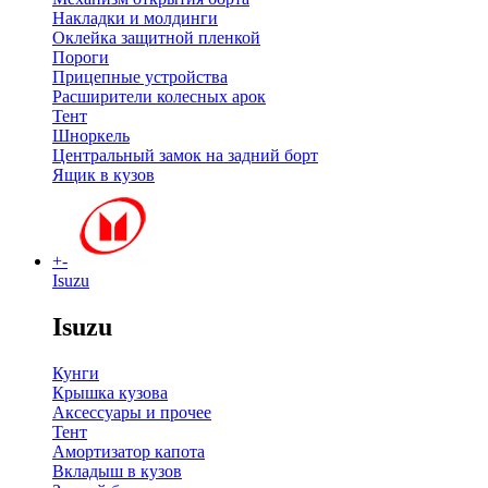
Накладки и молдинги
Оклейка защитной пленкой
Пороги
Прицепные устройства
Расширители колесных арок
Тент
Шноркель
Центральный замок на задний борт
Ящик в кузов
+
-
Isuzu
Isuzu
Кунги
Крышка кузова
Аксессуары и прочее
Тент
Амортизатор капота
Вкладыш в кузов