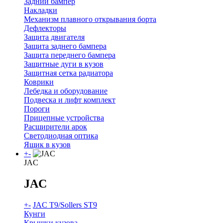
Задний бампер
Накладки
Механизм плавного открывания борта
Дефлекторы
Защита двигателя
Защита заднего бампера
Защита переднего бампера
Защитные дуги в кузов
Защитная сетка радиатора
Коврики
Лебедка и оборудование
Подвеска и лифт комплект
Пороги
Прицепные устройства
Расширители арок
Светодиодная оптика
Ящик в кузов
+
-
JAC
JAC
+
-
JAC T9/Sollers ST9
Кунги
Крышки кузова