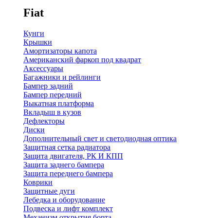
Fiat
Кунги
Крышки
Амортизаторы капота
Американский фаркоп под квадрат
Аксессуары
Багажники и рейлинги
Бампер задний
Бампер передний
Выкатная платформа
Вкладыш в кузов
Дефлекторы
Диски
Дополнительный свет и светодиодная оптика
Защитная сетка радиатора
Защита двигателя, РК И КПП
Защита заднего бампера
Защита переднего бампера
Коврики
Защитные дуги
Лебедка и оборудование
Подвеска и лифт комплект
Механизм открытия борта