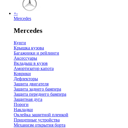
+
-
Mercedes
Mercedes
Кунги
Крышка кузова
Багажники и рейлинги
Аксессуары
Вкладыш в кузов
Амортизатор капота
Коврики
Дефлекторы
Защита двигателя
Защита заднего бампера
Защита переднего бампера
Защитная дуга
Пороги
Накладки
Оклейка защитной пленкой
Прицепные устройства
Механизм открытия борта