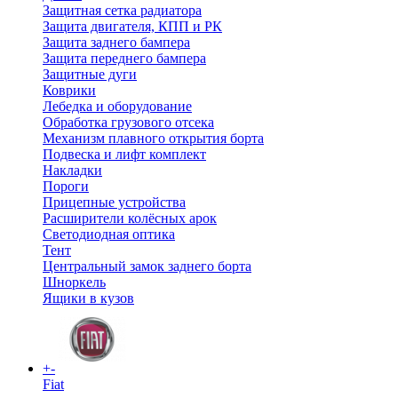
Защитная сетка радиатора
Защита двигателя, КПП и РК
Защита заднего бампера
Защита переднего бампера
Защитные дуги
Коврики
Лебедка и оборудование
Обработка грузового отсека
Механизм плавного открытия борта
Подвеска и лифт комплект
Накладки
Пороги
Прицепные устройства
Расширители колёсных арок
Светодиодная оптика
Тент
Центральный замок заднего борта
Шноркель
Ящики в кузов
+
-
Fiat