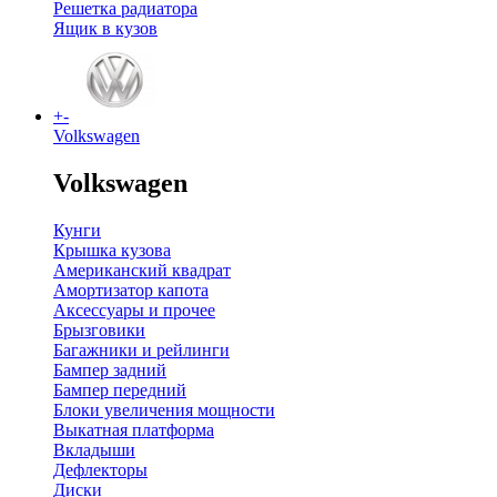
Решетка радиатора
Ящик в кузов
+
-
Volkswagen
Volkswagen
Кунги
Крышка кузова
Американский квадрат
Амортизатор капота
Аксессуары и прочее
Брызговики
Багажники и рейлинги
Бампер задний
Бампер передний
Блоки увеличения мощности
Выкатная платформа
Вкладыши
Дефлекторы
Диски