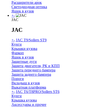
Расширители арок
Светодиодная оптика
Ящик в кузов
+
-
JAC
JAC
+
-
JAC T9/Sollers ST9
Кунги
Крышки кузова
Фаркоп
Ящик в кузов
Защитные дуги
Защита двигателя, РК и КПП
Защита переднего бампера
Защита заднего бампера
Пороги
Вкладыш в кузов
Выкатная платформа
+
-
JAC T6/T8PRO/Sollers ST6
Кунги
Крышка кузова
Аксессуары и прочее