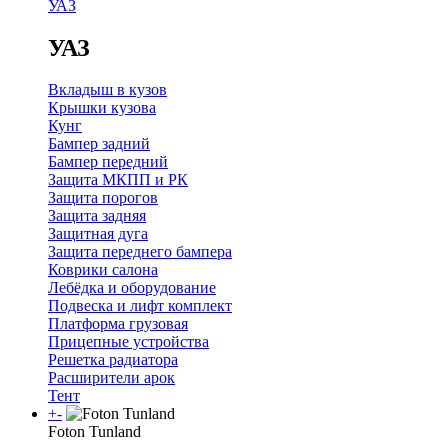
УАЗ
УАЗ
Вкладыш в кузов
Крышки кузова
Кунг
Бампер задний
Бампер передний
Защита МКПП и РК
Защита порогов
Защита задняя
Защитная дуга
Защита переднего бампера
Коврики салона
Лебёдка и оборудование
Подвеска и лифт комплект
Платформа грузовая
Прицепные устройства
Решетка радиатора
Расширители арок
Тент
+
-
Foton Tunland