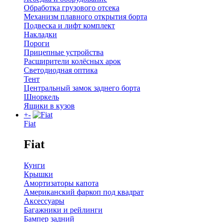
Обработка грузового отсека
Механизм плавного открытия борта
Подвеска и лифт комплект
Накладки
Пороги
Прицепные устройства
Расширители колёсных арок
Светодиодная оптика
Тент
Центральный замок заднего борта
Шноркель
Ящики в кузов
+
-
Fiat
Fiat
Кунги
Крышки
Амортизаторы капота
Американский фаркоп под квадрат
Аксессуары
Багажники и рейлинги
Бампер задний