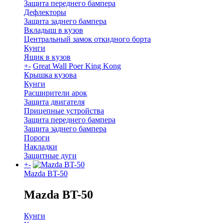
Защита переднего бампера
Дефлекторы
Защита заднего бампера
Вкладыш в кузов
Центральный замок откидного борта
Кунги
Ящик в кузов
+
-
Great Wall Poer King Kong
Крышка кузова
Кунги
Расширители арок
Защита двигателя
Прицепные устройства
Защита переднего бампера
Защита заднего бампера
Пороги
Накладки
Защитные дуги
+
-
Mazda BT-50
Mazda BT-50
Кунги