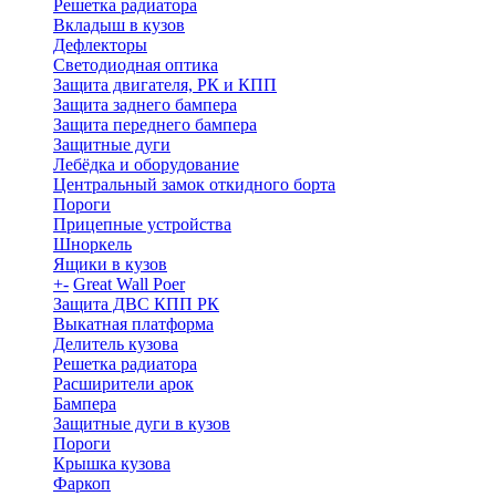
Решетка радиатора
Вкладыш в кузов
Дефлекторы
Светодиодная оптика
Защита двигателя, РК и КПП
Защита заднего бампера
Защита переднего бампера
Защитные дуги
Лебёдка и оборудование
Центральный замок откидного борта
Пороги
Прицепные устройства
Шноркель
Ящики в кузов
+
-
Great Wall Poer
Защита ДВС КПП РК
Выкатная платформа
Делитель кузова
Решетка радиатора
Расширители арок
Бампера
Защитные дуги в кузов
Пороги
Крышка кузова
Фаркоп