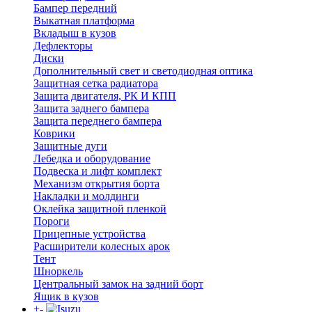
Бампер передний
Выкатная платформа
Вкладыш в кузов
Дефлекторы
Диски
Дополнительный свет и светодиодная оптика
Защитная сетка радиатора
Защита двигателя, РК И КПП
Защита заднего бампера
Защита переднего бампера
Коврики
Защитные дуги
Лебедка и оборудование
Подвеска и лифт комплект
Механизм открытия борта
Накладки и молдинги
Оклейка защитной пленкой
Пороги
Прицепные устройства
Расширители колесных арок
Тент
Шноркель
Центральный замок на задний борт
Ящик в кузов
+
-