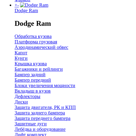
+
-
Dodge Ram
Dodge Ram
Обработка кузова
Платформа грузовая
Аэродинамический обвес
Капот
Кунги
Крышка кузова
Багажники и рейлинги
Бампер задний
Бампер передний
Блоки увеличения мощности
Вкладыш в кузов
Дефлекторы
Диски
Защита двигателя, РК и КПП
Защита заднего бампера
Защита переднего бампера
Защитные дуги
Лебёдка и оборудование
Лифт комплект