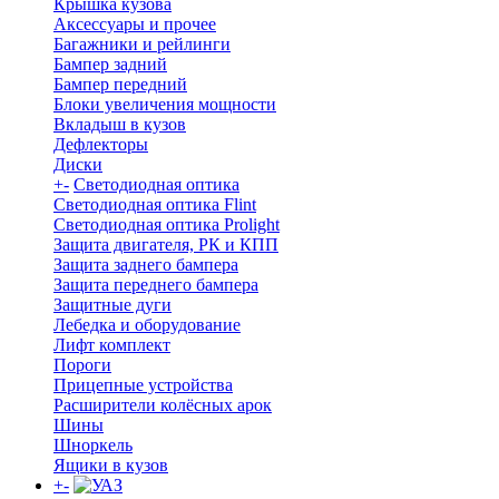
Крышка кузова
Аксессуары и прочее
Багажники и рейлинги
Бампер задний
Бампер передний
Блоки увеличения мощности
Вкладыш в кузов
Дефлекторы
Диски
+
-
Светодиодная оптика
Светодиодная оптика Flint
Светодиодная оптика Prolight
Защита двигателя, РК и КПП
Защита заднего бампера
Защита переднего бампера
Защитные дуги
Лебедка и оборудование
Лифт комплект
Пороги
Прицепные устройства
Расширители колёсных арок
Шины
Шноркель
Ящики в кузов
+
-