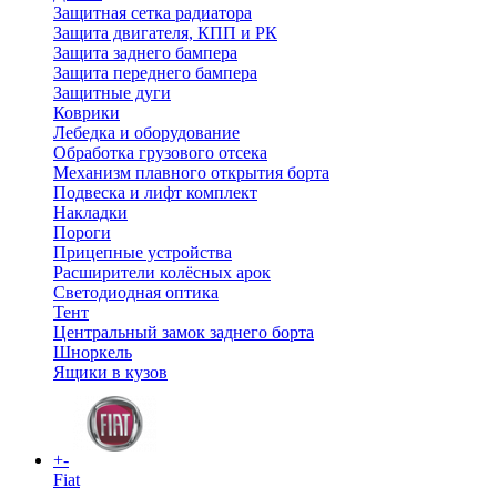
Защитная сетка радиатора
Защита двигателя, КПП и РК
Защита заднего бампера
Защита переднего бампера
Защитные дуги
Коврики
Лебедка и оборудование
Обработка грузового отсека
Механизм плавного открытия борта
Подвеска и лифт комплект
Накладки
Пороги
Прицепные устройства
Расширители колёсных арок
Светодиодная оптика
Тент
Центральный замок заднего борта
Шноркель
Ящики в кузов
+
-
Fiat