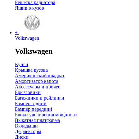
Решетка радиатора
Ящик в кузов
+
-
Volkswagen
Volkswagen
Кунги
Крышка кузова
Американский квадрат
Амортизатор капота
Аксессуары и прочее
Брызговики
Багажники и рейлинги
Бампер задний
Бампер передний
Блоки увеличения мощности
Выкатная платформа
Вкладыши
Дефлекторы
Диски