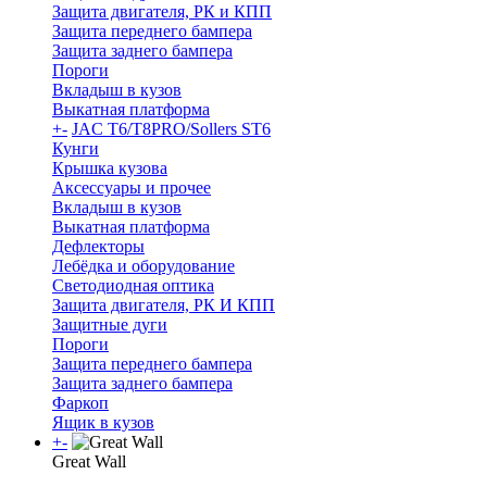
Защита двигателя, РК и КПП
Защита переднего бампера
Защита заднего бампера
Пороги
Вкладыш в кузов
Выкатная платформа
+
-
JAC T6/T8PRO/Sollers ST6
Кунги
Крышка кузова
Аксессуары и прочее
Вкладыш в кузов
Выкатная платформа
Дефлекторы
Лебёдка и оборудование
Светодиодная оптика
Защита двигателя, РК И КПП
Защитные дуги
Пороги
Защита переднего бампера
Защита заднего бампера
Фаркоп
Ящик в кузов
+
-
Great Wall