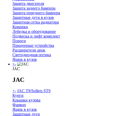
Защита двигателя
Защита заднего бампера
Защита переднего бампера
Защитные дуги в кузов
Защитная сетка радиатора
Коврики
Лебедка и оборудование
Подвеска и лифт комплект
Пороги
Прицепные устройства
Расширители арок
Светодиодная оптика
Ящик в кузов
+
-
JAC
JAC
+
-
JAC T9/Sollers ST9
Кунги
Крышки кузова
Фаркоп
Ящик в кузов
Защитные дуги