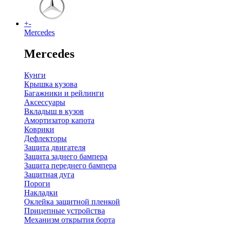
+
-
Mercedes
Mercedes
Кунги
Крышка кузова
Багажники и рейлинги
Аксессуары
Вкладыш в кузов
Амортизатор капота
Коврики
Дефлекторы
Защита двигателя
Защита заднего бампера
Защита переднего бампера
Защитная дуга
Пороги
Накладки
Оклейка защитной пленкой
Прицепные устройства
Механизм открытия борта