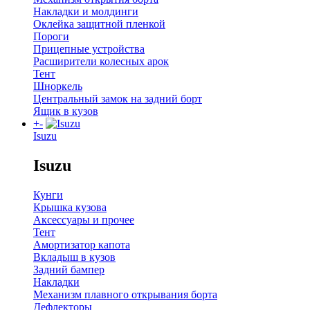
Накладки и молдинги
Оклейка защитной пленкой
Пороги
Прицепные устройства
Расширители колесных арок
Тент
Шноркель
Центральный замок на задний борт
Ящик в кузов
+
-
Isuzu
Isuzu
Кунги
Крышка кузова
Аксессуары и прочее
Тент
Амортизатор капота
Вкладыш в кузов
Задний бампер
Накладки
Механизм плавного открывания борта
Дефлекторы