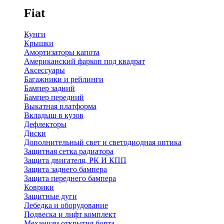
Fiat
Кунги
Крышки
Амортизаторы капота
Американский фаркоп под квадрат
Аксессуары
Багажники и рейлинги
Бампер задний
Бампер передний
Выкатная платформа
Вкладыш в кузов
Дефлекторы
Диски
Дополнительный свет и светодиодная оптика
Защитная сетка радиатора
Защита двигателя, РК И КПП
Защита заднего бампера
Защита переднего бампера
Коврики
Защитные дуги
Лебедка и оборудование
Подвеска и лифт комплект
Механизм открытия борта