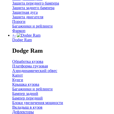
Защита переднего бампера
Защита заднего бампера
Защитная дуга
Защита двигателя
Пороги
Багажники и рейлинги
Фаркоп
+
-
Dodge Ram
Dodge Ram
Обработка кузова
Платформа грузовая
Аэродинамический обвес
Капот
Кунги
Крышка кузова
Багажники и рейлинги
Бампер задний
Бампер передний
Блоки увеличения мощности
Вкладыш в кузов
Дефлекторы