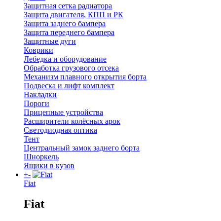
Защитная сетка радиатора
Защита двигателя, КПП и РК
Защита заднего бампера
Защита переднего бампера
Защитные дуги
Коврики
Лебедка и оборудование
Обработка грузового отсека
Механизм плавного открытия борта
Подвеска и лифт комплект
Накладки
Пороги
Прицепные устройства
Расширители колёсных арок
Светодиодная оптика
Тент
Центральный замок заднего борта
Шноркель
Ящики в кузов
+
-
Fiat
Fiat