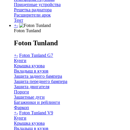
Прицепные устройства
Решетка радиатора
Расширители арок
Тент
+
-
Foton Tunland
Foton Tunland
+
-
Foton Tunland G7
Кунги
Крышка кузова
Вкладыш в кузов
Защита заднего бампера
Защита переднего бампера
Защита двигателя
Пороги
Защитные дуги
Багажники и рейлинги
Фаркоп
+
-
Foton Tunland V9
Кунги
Крышка кузова
Вкладыш в кузов