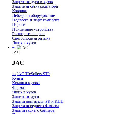
Защитные дуги в кузов
Защитная сетка радиатора
Коврики
Лебедка и оборудование
Подвеска и лифт комплект
Пороги
Прицепные устройства
Расширители арок
Светодиодная оптика
Ящик в кузов
+
-
JAC
JAC
+
-
JAC T9/Sollers ST9
Кунги
Крышки кузова
Фаркоп
Ящик в кузов
Защитные дуги
Защита двигателя, РК и КПП
Защита переднего бампера
Защита заднего бампера