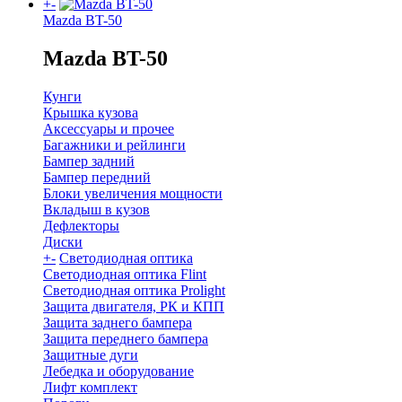
+
-
Mazda BT-50
Mazda BT-50
Кунги
Крышка кузова
Аксессуары и прочее
Багажники и рейлинги
Бампер задний
Бампер передний
Блоки увеличения мощности
Вкладыш в кузов
Дефлекторы
Диски
+
-
Светодиодная оптика
Светодиодная оптика Flint
Светодиодная оптика Prolight
Защита двигателя, РК и КПП
Защита заднего бампера
Защита переднего бампера
Защитные дуги
Лебедка и оборудование
Лифт комплект