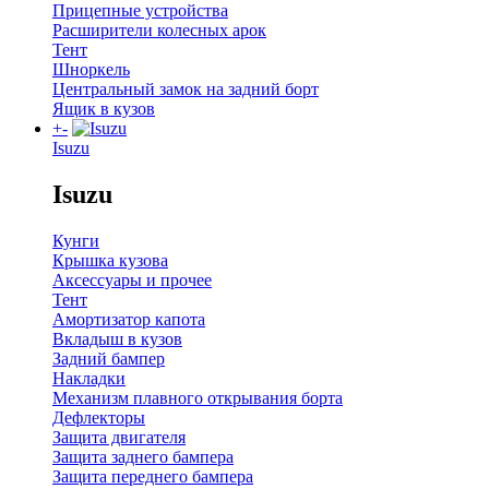
Прицепные устройства
Расширители колесных арок
Тент
Шноркель
Центральный замок на задний борт
Ящик в кузов
+
-
Isuzu
Isuzu
Кунги
Крышка кузова
Аксессуары и прочее
Тент
Амортизатор капота
Вкладыш в кузов
Задний бампер
Накладки
Механизм плавного открывания борта
Дефлекторы
Защита двигателя
Защита заднего бампера
Защита переднего бампера