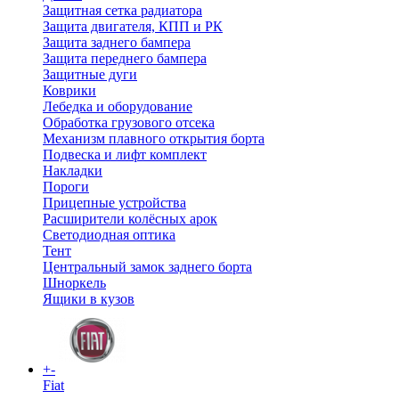
Защитная сетка радиатора
Защита двигателя, КПП и РК
Защита заднего бампера
Защита переднего бампера
Защитные дуги
Коврики
Лебедка и оборудование
Обработка грузового отсека
Механизм плавного открытия борта
Подвеска и лифт комплект
Накладки
Пороги
Прицепные устройства
Расширители колёсных арок
Светодиодная оптика
Тент
Центральный замок заднего борта
Шноркель
Ящики в кузов
+
-
Fiat