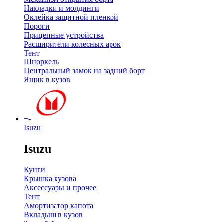
Накладки и молдинги
Оклейка защитной пленкой
Пороги
Прицепные устройства
Расширители колесных арок
Тент
Шноркель
Центральный замок на задний борт
Ящик в кузов
+
-
Isuzu
Isuzu
Кунги
Крышка кузова
Аксессуары и прочее
Тент
Амортизатор капота
Вкладыш в кузов