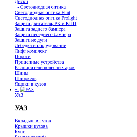
Диски
+
-
Светодиодная оптика
Светодиодная оптика Flint
Светодиодная оптика Prolight
Защита двигателя, РК и КПП
Защита заднего бампера
Защита переднего бампера
Защитные дуги
Лебедка и оборудование
Лифт комплект
Пороги
Прицепные устройства
Расширители колёсных арок
Шины
Шноркель
Ящики в кузов
+
-
УАЗ
УАЗ
Вкладыш в кузов
Крышки кузова
Кунг