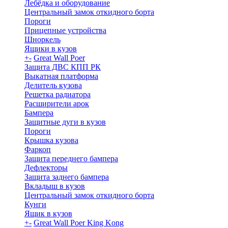
Лебёдка и оборудование
Центральный замок откидного борта
Пороги
Прицепные устройства
Шноркель
Ящики в кузов
+
-
Great Wall Poer
Защита ДВС КПП РК
Выкатная платформа
Делитель кузова
Решетка радиатора
Расширители арок
Бампера
Защитные дуги в кузов
Пороги
Крышка кузова
Фаркоп
Защита переднего бампера
Дефлекторы
Защита заднего бампера
Вкладыш в кузов
Центральный замок откидного борта
Кунги
Ящик в кузов
+
-
Great Wall Poer King Kong