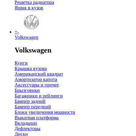
Решетка радиатора
Ящик в кузов
+
-
Volkswagen
Volkswagen
Кунги
Крышка кузова
Американский квадрат
Амортизатор капота
Аксессуары и прочее
Брызговики
Багажники и рейлинги
Бампер задний
Бампер передний
Блоки увеличения мощности
Выкатная платформа
Вкладыши
Дефлекторы
Диски