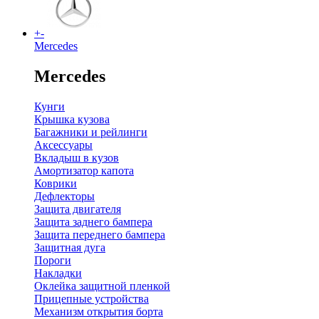
+
-
Mercedes
Mercedes
Кунги
Крышка кузова
Багажники и рейлинги
Аксессуары
Вкладыш в кузов
Амортизатор капота
Коврики
Дефлекторы
Защита двигателя
Защита заднего бампера
Защита переднего бампера
Защитная дуга
Пороги
Накладки
Оклейка защитной пленкой
Прицепные устройства
Механизм открытия борта