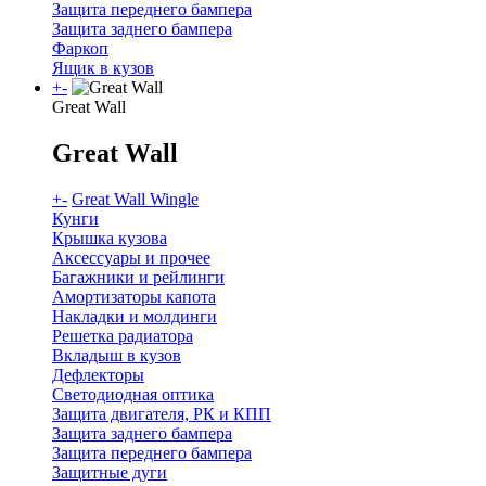
Защита переднего бампера
Защита заднего бампера
Фаркоп
Ящик в кузов
+
-
Great Wall
Great Wall
+
-
Great Wall Wingle
Кунги
Крышка кузова
Аксессуары и прочее
Багажники и рейлинги
Амортизаторы капота
Накладки и молдинги
Решетка радиатора
Вкладыш в кузов
Дефлекторы
Светодиодная оптика
Защита двигателя, РК и КПП
Защита заднего бампера
Защита переднего бампера
Защитные дуги