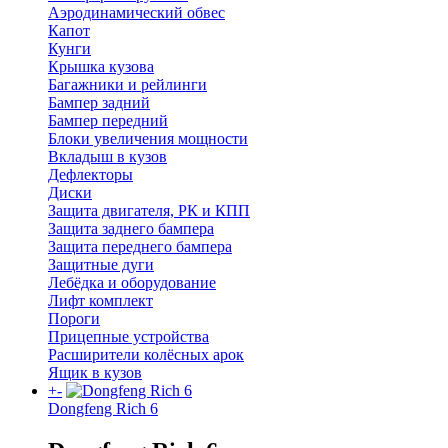
Аэродинамический обвес
Капот
Кунги
Крышка кузова
Багажники и рейлинги
Бампер задний
Бампер передний
Блоки увеличения мощности
Вкладыш в кузов
Дефлекторы
Диски
Защита двигателя, РК и КПП
Защита заднего бампера
Защита переднего бампера
Защитные дуги
Лебёдка и оборудование
Лифт комплект
Пороги
Прицепные устройства
Расширители колёсных арок
Ящик в кузов
+
-
Dongfeng Rich 6