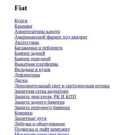
Fiat
Кунги
Крышки
Амортизаторы капота
Американский фаркоп под квадрат
Аксессуары
Багажники и рейлинги
Бампер задний
Бампер передний
Выкатная платформа
Вкладыш в кузов
Дефлекторы
Диски
Дополнительный свет и светодиодная оптика
Защитная сетка радиатора
Защита двигателя, РК И КПП
Защита заднего бампера
Защита переднего бампера
Коврики
Защитные дуги
Лебедка и оборудование
Подвеска и лифт комплект
Механизм открытия борта