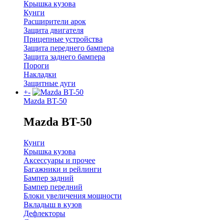
Крышка кузова
Кунги
Расширители арок
Защита двигателя
Прицепные устройства
Защита переднего бампера
Защита заднего бампера
Пороги
Накладки
Защитные дуги
+
-
Mazda BT-50
Mazda BT-50
Кунги
Крышка кузова
Аксессуары и прочее
Багажники и рейлинги
Бампер задний
Бампер передний
Блоки увеличения мощности
Вкладыш в кузов
Дефлекторы