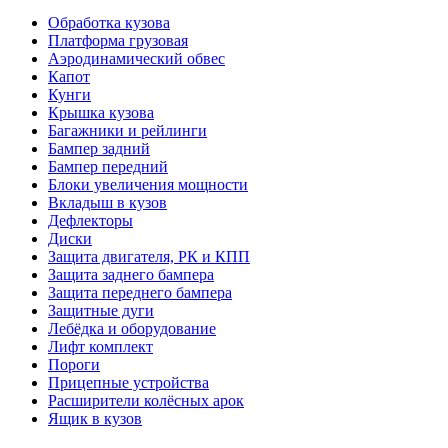
Обработка кузова
Платформа грузовая
Аэродинамический обвес
Капот
Кунги
Крышка кузова
Багажники и рейлинги
Бампер задний
Бампер передний
Блоки увеличения мощности
Вкладыш в кузов
Дефлекторы
Диски
Защита двигателя, РК и КПП
Защита заднего бампера
Защита переднего бампера
Защитные дуги
Лебёдка и оборудование
Лифт комплект
Пороги
Прицепные устройства
Расширители колёсных арок
Ящик в кузов