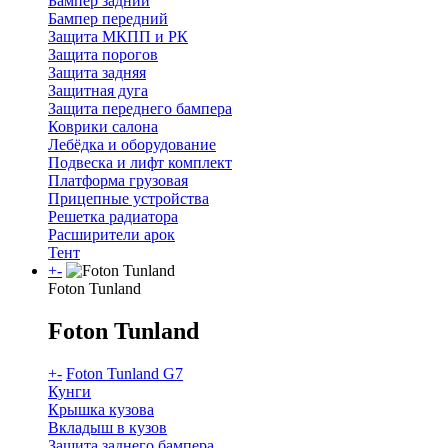
Бампер задний
Бампер передний
Защита МКПП и РК
Защита порогов
Защита задняя
Защитная дуга
Защита переднего бампера
Коврики салона
Лебёдка и оборудование
Подвеска и лифт комплект
Платформа грузовая
Прицепные устройства
Решетка радиатора
Расширители арок
Тент
+
-
Foton Tunland
Foton Tunland
+
-
Foton Tunland G7
Кунги
Крышка кузова
Вкладыш в кузов
Защита заднего бампера