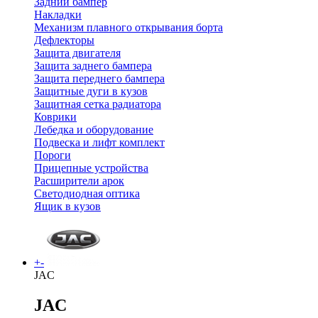
Задний бампер
Накладки
Механизм плавного открывания борта
Дефлекторы
Защита двигателя
Защита заднего бампера
Защита переднего бампера
Защитные дуги в кузов
Защитная сетка радиатора
Коврики
Лебедка и оборудование
Подвеска и лифт комплект
Пороги
Прицепные устройства
Расширители арок
Светодиодная оптика
Ящик в кузов
+
-
JAC
JAC