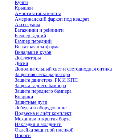
Кунги
Крышки
Амортизаторы капота
Американский фаркоп под квадрат
Аксессуары
Багажники и рейлинги
Бампер задний
Бампер передний
Выкатная платформа
Вкладыш в кузов
Дефлекторы
Диски
Дополнительный свет и светодиодная оптика
Защитная сетка радиатора
Защита двигателя, РК И КПП
Защита заднего бампера
Защита переднего бампера
Коврики
Защитные дуги
Лебедка и оборудование
Подвеска и лифт комплект
Механизм открытия борта
Накладки и молдинги
Оклейка защитной пленкой
Пороги