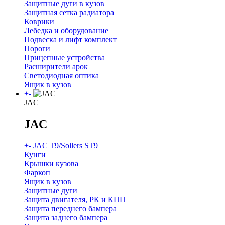
Защитные дуги в кузов
Защитная сетка радиатора
Коврики
Лебедка и оборудование
Подвеска и лифт комплект
Пороги
Прицепные устройства
Расширители арок
Светодиодная оптика
Ящик в кузов
+
-
JAC
JAC
+
-
JAC T9/Sollers ST9
Кунги
Крышки кузова
Фаркоп
Ящик в кузов
Защитные дуги
Защита двигателя, РК и КПП
Защита переднего бампера
Защита заднего бампера