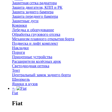
Защитная сетка радиатора
Защита двигателя, КПП и РК
Защита заднего бампера
Защита переднего бампера
Защитные дуги
Коврики
Лебедка и оборудование
Обработка грузового отсека
Механизм плавного открытия борта
Подвеска и лифт комплект
Накладки
Пороги
Прицепные устройства
Расширители колёсных арок
Светодиодная оптика
Тент
Центральный замок заднего борта
Шноркель
Ящики в кузов
+
-
Fiat
Fiat