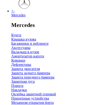
+
-
Mercedes
Mercedes
Кунги
Крышка кузова
Багажники и рейлинги
Аксессуары
Вкладыш в кузов
Амортизатор капота
Коврики
Дефлекторы
Защита двигателя
Защита заднего бампера
Защита переднего бампера
Защитная дуга
Пороги
Накладки
Оклейка защитной пленкой
Прицепные устройства
Механизм открытия борта