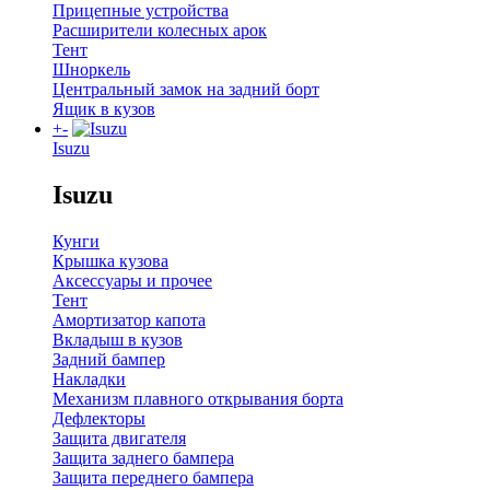
Прицепные устройства
Расширители колесных арок
Тент
Шноркель
Центральный замок на задний борт
Ящик в кузов
+
-
Isuzu
Isuzu
Кунги
Крышка кузова
Аксессуары и прочее
Тент
Амортизатор капота
Вкладыш в кузов
Задний бампер
Накладки
Механизм плавного открывания борта
Дефлекторы
Защита двигателя
Защита заднего бампера
Защита переднего бампера