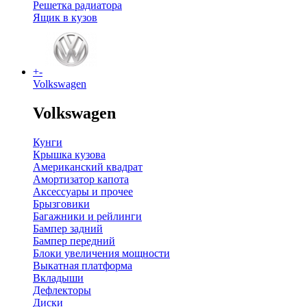
Решетка радиатора
Ящик в кузов
+
-
Volkswagen
Volkswagen
Кунги
Крышка кузова
Американский квадрат
Амортизатор капота
Аксессуары и прочее
Брызговики
Багажники и рейлинги
Бампер задний
Бампер передний
Блоки увеличения мощности
Выкатная платформа
Вкладыши
Дефлекторы
Диски