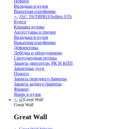
Пороги
Вкладыш в кузов
Выкатная платформа
+
-
JAC T6/T8PRO/Sollers ST6
Кунги
Крышка кузова
Аксессуары и прочее
Вкладыш в кузов
Выкатная платформа
Дефлекторы
Лебёдка и оборудование
Светодиодная оптика
Защита двигателя, РК И КПП
Защитные дуги
Пороги
Защита переднего бампера
Защита заднего бампера
Фаркоп
Ящик в кузов
+
-
Great Wall
Great Wall